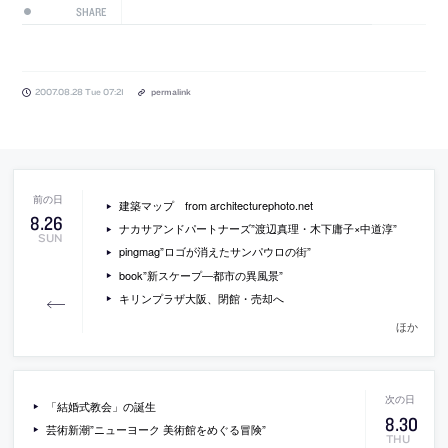
SHARE
2007.08.28 Tue 07:21
permalink
建築マップ from architecturephoto.net
8
.
26
ナカサアンドパートナーズ”渡辺真理・木下庸子×中道淳”
SUN
pingmag”ロゴが消えたサンパウロの街”
book”新スケープ―都市の異風景”
キリンプラザ大阪、閉館・売却へ
ほか
「結婚式教会」の誕生
8
.
30
芸術新潮”ニューヨーク 美術館をめぐる冒険”
THU