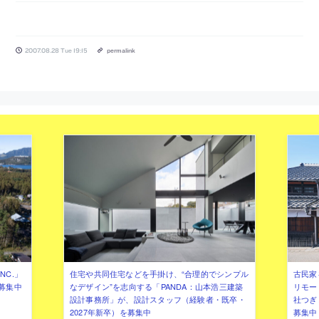
2007.08.28 Tue 19:15
permalink
NC.」
住宅や共同住宅などを手掛け、“合理的でシンプル
古民家
募集中
なデザイン”を志向する「PANDA：山本浩三建築
リモー
設計事務所」が、設計スタッフ（経験者・既卒・
社つぎ
2027年新卒）を募集中
募集中