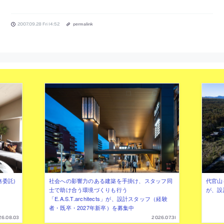
2007.09.28 Fri 14:52
permalink
務委託)
社会への影響力のある建築を手掛け、スタッフ同
代官山を
士で助け合う環境づくりも行う
が、設
「E.A.S.T.architects」が、設計スタッフ（経験
者・既卒・2027年新卒）を募集中
26.08.03
2026.07.31