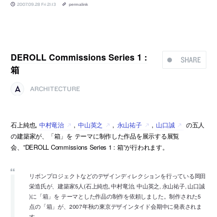
2007.09.28 Fri 21:13
permalink
DEROLL Commissions Series 1 :
SHARE
箱
ARCHITECTURE
石上純也,
中村竜治
,
中山英之
,
永山祐子
,
山口誠
の五人
の建築家が、「箱」を テーマに制作した作品を展示する展覧
会、”DEROLL Commissions Series 1 : 箱”が行われます。
リボンプロジェクトなどのデザインディレクションを行っている岡田
栄造氏が、建築家5人(石上純也, 中村竜治, 中山英之, 永山祐子, 山口誠
)に「箱」を テーマとした作品の制作を依頼しました。制作された5
点の「箱」が、2007年秋の東京デザインタイド会期中に発表されま
す。