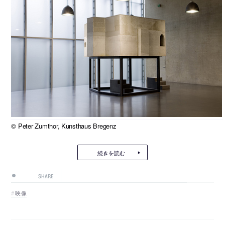
© Peter Zumthor, Kunsthaus Bregenz
続きを読む
SHARE
映像