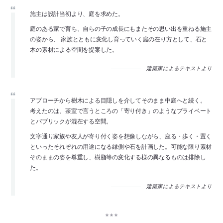
施主は設計当初より、庭を求めた。
庭のある家で育ち、自らの子の成長にもまたその思い出を重ねる施主
の姿から、 家族とともに変化し育っていく庭の在り方として、石と
木の素材による空間を提案した。
建築家によるテキストより
アプローチから樹木による目隠しを介してそのまま中庭へと続く。
考えたのは、茶室で言うところの「寄り付き」のようなプライベート
とパブリックが混在する空間。
文字通り家族や友人が寄り付く姿を想像しながら、座る・歩く・置く
といったそれぞれの用途になる縁側や石を計画した。可能な限り素材
そのままの姿を尊重し、樹脂等の変化する様の異なるものは排除し
た。
建築家によるテキストより