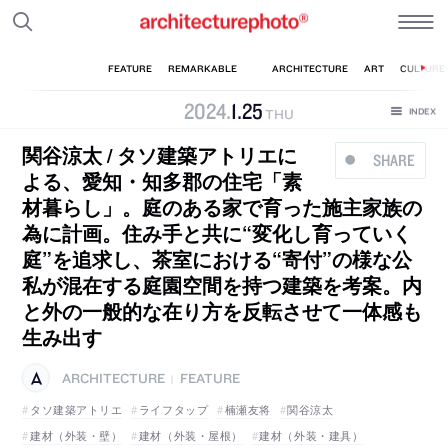
2024
.
1
.
25
THU
関谷涼太 / タソ建築アトリエに
SHARE
よる、愛知・知多郡の住宅「素
材暮らし」。庭のある家で育った施主家族の
為に計画。住み手と共に“変化し育っていく
庭”を追求し、茶室における“寄付”の様な公
私が混在する庭園空間を持つ建築を考案。内
と外の一般的な在り方を反転させて一体感も
生み出す
ARCHITECTURE
FEATURE
|
タソ建築アトリエ
ライフタップ
楠瀬友将
関谷涼太
建材（外装・壁）
建材（外装・屋根）
建材（外装・建具）