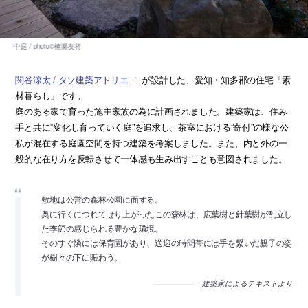
関谷涼太 / タソ建築アトリエ
が設計した、愛知・知多郡の住宅「素
材暮らし」です。
庭のある家で育った施主家族の為に計画されました。建築家は、住み
手と共に“変化し育っていく庭”を追求し、茶室における“寄付”の様な公
私が混在する庭園空間を持つ建築を考案しました。また、内と外の一
般的な在り方を反転させて一体感も生み出すことも意図されました。
敷地は公営の森林公園に面する。
奥に行くにつれてせり上がったこの森林は、広葉樹と針葉樹が乱立し
た季節の感じられる豊かな環境。
そのすぐ隣には保育園があり、送迎の時間帯には手を繋いだ親子の姿
が樹々の下に賑わう。
建築家によるテキストより