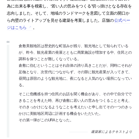
為に出来る事を模索し、“若い人の営みをつくる”切っ掛けとなる存在を
志向しました。そして、地域のランドマークを意図して立面の開口か
ら内壁のライトアップを見せる建築を考案しました。店舗の
公式ペー
ジはこちら
。
倉敷美観地区は歴史的な町並みが残り、観光地として知られている
が、昨今、観光産業の発展とともに商業施設が増加する中、住民との
調和を保つことが難しくなっている。
倉敷に住むということはそれ自体の誇り高きことだが、同時にそれが
足枷となり、次世代につながらず、その隙に観光産業が入ってきて、
昼間は原宿のような観光地に、夜になると人気のない場所になってい
る。
そこに危機感を持つ住民のお話を聞く機会があり、その中で自分でで
きることを考えた時、再び倉敷に若い人の営みをつくることと考え、
そのきっかけになるようなことを考えたいと申し出てその一つのきっ
かけに美観地区周辺に計画する機会をいただいた。
その第一弾がこのURAとなった。
建築家によるテキストより