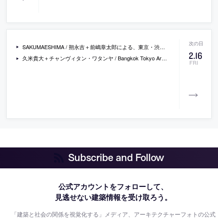
SAKUMAESHIMA / 朔永吉＋前嶋章太郎による、東京・渋谷区のオフィス「京屋」。元専門学校のビルを改修して社屋にする計画。其々のフロアの既存条件を活かし、可能な限り大きなテーブルを配置して“各部署が目指すワークスタイル”を実現。テーブルと什器が呼応し合うよう両者にシナ合板を採用
2
.
16
久米貴大＋チャンヴィタン・ワタンヤ / Bangkok Tokyo Architectureによる、タイ・バンコクの「House K」。イメージ先行ではない“家”を追求する計画。自然発生的な状態を求め、地域の一般構法を採用した上で“諸室”と“余白”の均衡を見極める設計を志向。“内部構造を変形”して表に出す構成は“公共性”の導入も意図
FRI
Subscribe and Follow
公式アカウントをフォローして、
見逃せない建築情報を受け取ろう。
「建築と社会の関係を視覚化する」メディア、アーキテクチャーフォトの公式