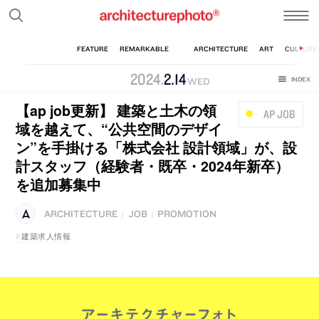
2024
.
2
.
14
WED
【ap job更新】 建築と土木の領
AP JOB
域を越えて、“公共空間のデザイ
ン”を手掛ける「株式会社 設計領域」が、設
計スタッフ（経験者・既卒・2024年新卒）
を追加募集中
ARCHITECTURE
JOB
PROMOTION
|
|
建築求人情報