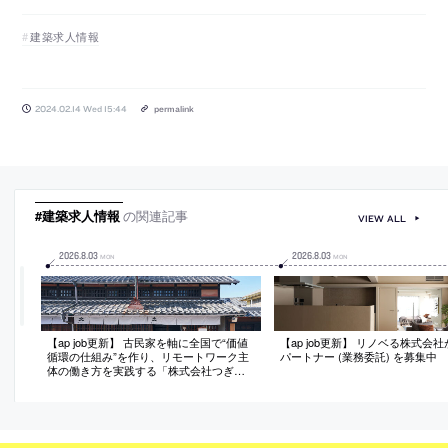
建築求人情報
2024.02.14 Wed 15:44
permalink
#建築求人情報
の関連記事
VIEW ALL
2026
.
8
.
03
2026
.
8
.
03
MON
MON
【ap job更新】 古民家を軸に全国で“価値
【ap job更新】 リノベる株式会
循環の仕組み”を作り、リモートワーク主
パートナー (業務委託) を募集中
体の働き方を実践する「株式会社つぎ
と」が、設計スタッフ（経験者・既卒）
を募集中