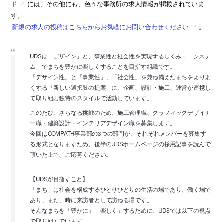
ド
には、その他にも、色々な事務所の求人情報が掲載されていま
す。
新規の求人の投稿はこちらからお気軽にお問い合わせください
。
UDSは「デザイン」と、事業性と社会性を実現するしくみ＝「システ
ム」でまちを豊かに楽しくすることを目指す組織です。
「デザイン性」と「事業性」、「社会性」を兼ね備えたまちをよりよ
くする「新しい選択肢の提案」に、企画、設計・施工、運営が連携し
て取り組む独特のスタイルで活動しています。
このたび、さらなる挑戦のため、施工管理職、グラフィックデザイナ
ー職・建築設計・インテリアデザイン職を募集します。
今回はCOMPATH事業部の3つの部門が、それぞれメンバーを募集す
る形式となりますため、後半のUDSホームページの採用記事を読んで
頂いた上で、ご応募ください。
【UDSが目指すこと】
「まち」は社会を構成するひとりひとりの生活の場であり、働く場で
あり、また、時に来訪者として訪ねる場です。
そんなまちを「豊かに」「楽しく」するために、UDSでは以下の視点
で取り組んでいます。