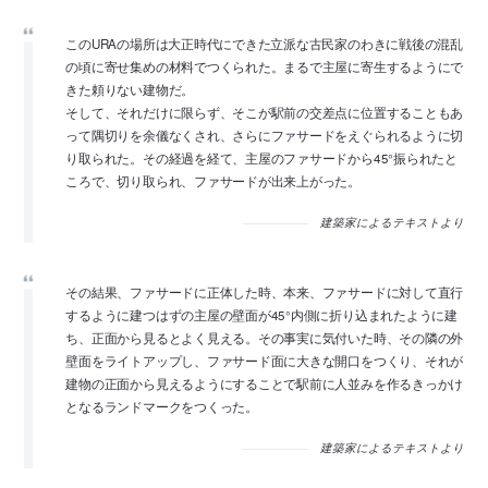
このURAの場所は大正時代にできた立派な古民家のわきに戦後の混乱
の頃に寄せ集めの材料でつくられた。まるで主屋に寄生するようにで
きた頼りない建物だ。
そして、それだけに限らず、そこが駅前の交差点に位置することもあ
って隅切りを余儀なくされ、さらにファサードをえぐられるように切
り取られた。その経過を経て、主屋のファサードから45°振られたと
ころで、切り取られ、ファサードが出来上がった。
建築家によるテキストより
その結果、ファサードに正体した時、本来、ファサードに対して直行
するように建つはずの主屋の壁面が45°内側に折り込まれたように建
ち、正面から見るとよく見える。その事実に気付いた時、その隣の外
壁面をライトアップし、ファサード面に大きな開口をつくり、それが
建物の正面から見えるようにすることで駅前に人並みを作るきっかけ
となるランドマークをつくった。
建築家によるテキストより