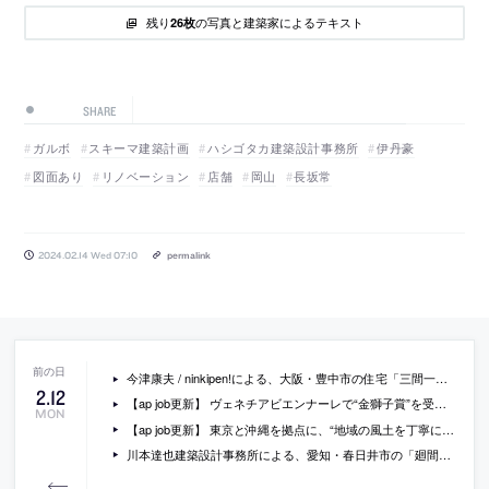
残り
の写真と建築家によるテキスト
26枚
SHARE
ガルボ
スキーマ建築計画
ハシゴタカ建築設計事務所
伊丹豪
図面あり
リノベーション
店舗
岡山
長坂常
2024.02.14 Wed 07:10
permalink
今津康夫 / ninkipen!による、大阪・豊中市の住宅「三間一尺²」。ニュータウンの周縁に広がる住宅街での計画。限られた敷地と法規制の下に、“凸部”を設けた許容最大ヴォリュームの“家型”の建築を考案。日照と視線を考慮した上階のリビングでは周辺の樹木を借景として取り込む
2
.
12
【ap job更新】 ヴェネチアビエンナーレで“金獅子賞”を受賞した建築家らが率いる「waiwai」が、意匠設計・ランドスケープ・インテリアのスタッフ、秘書事務、アルバイトを募集中
MON
【ap job更新】 東京と沖縄を拠点に、“地域の風土を丁寧に読みとく”設計を志向する「山﨑壮一建築設計事務所」が、設計スタッフ（経験者・既卒・2024年新卒）とアルバイトを募集中
川本達也建築設計事務所による、愛知・春日井市の「廻間町の家」。市街化調整区域の建ぺい率の最低限度のある敷地。建設費を抑えつつ建築面積を確保し市街化も抑制する在り方を求め、“四方に跳ね出す大屋根”を持つ建築を考案。周辺環境に溶け込む緩やかな“双曲放物面”で造る