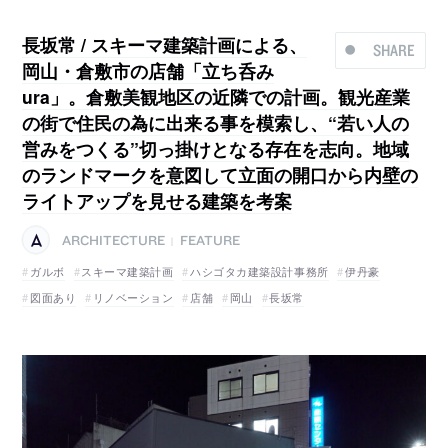
長坂常 / スキーマ建築計画による、
SHARE
岡山・倉敷市の店舗「立ち呑み
ura」。倉敷美観地区の近隣での計画。観光産業
の街で住民の為に出来る事を模索し、“若い人の
営みをつくる”切っ掛けとなる存在を志向。地域
のランドマークを意図して立面の開口から内壁の
ライトアップを見せる建築を考案
ARCHITECTURE
FEATURE
|
ガルボ
スキーマ建築計画
ハシゴタカ建築設計事務所
伊丹豪
図面あり
リノベーション
店舗
岡山
長坂常