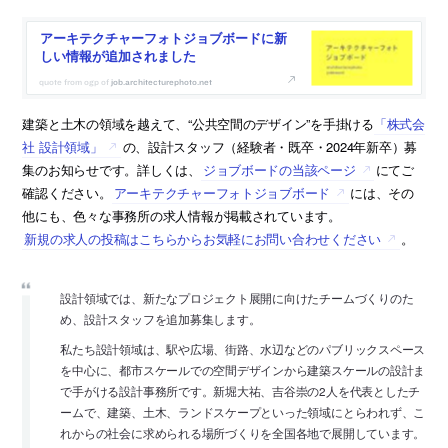
アーキテクチャーフォトジョブボードに新
しい情報が追加されました
job.architecturephoto.net
建築と土木の領域を越えて、“公共空間のデザイン”を手掛ける
「株式会
社 設計領域」
の、設計スタッフ（経験者・既卒・2024年新卒）募
集のお知らせです。詳しくは、
ジョブボードの当該ページ
にてご
確認ください。
アーキテクチャーフォトジョブボード
には、その
他にも、色々な事務所の求人情報が掲載されています。
新規の求人の投稿はこちらからお気軽にお問い合わせください
。
設計領域では、新たなプロジェクト展開に向けたチームづくりのた
め、設計スタッフを追加募集します。
私たち設計領域は、駅や広場、街路、水辺などのパブリックスペース
を中心に、都市スケールでの空間デザインから建築スケールの設計ま
で手がける設計事務所です。新堀大祐、吉谷崇の2人を代表としたチ
ームで、建築、土木、ランドスケープといった領域にとらわれず、こ
れからの社会に求められる場所づくりを全国各地で展開しています。