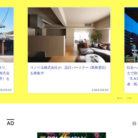
作り、
リノベる株式会社が、設計パートナー (業務委託)
社会へ
株式会
を募集中
士で助
卒）を
「E.A
者・既
26.08.03
2026.08.03