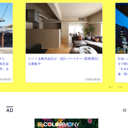
作り、
リノベる株式会社が、設計パートナー (業務委託)
社会へ
株式会
を募集中
士で助
卒）を
「E.A
者・既
26.08.03
2026.08.03