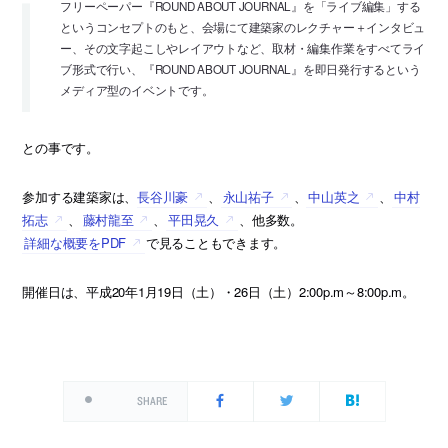
フリーペーパー『ROUND ABOUT JOURNAL』を「ライブ編集」する
というコンセプトのもと、会場にて建築家のレクチャー＋インタビュ
ー、その文字起こしやレイアウトなど、取材・編集作業をすべてライ
ブ形式で行い、『ROUND ABOUT JOURNAL』を即日発行するという
メディア型のイベントです。
との事です。
参加する建築家は、
長谷川豪
、
永山祐子
、
中山英之
、
中村
拓志
、
藤村龍至
、
平田晃久
、他多数。
詳細な概要をPDF
で見ることもできます。
開催日は、平成20年1月19日（土）・26日（土）2:00p.m～8:00p.m。
SHARE