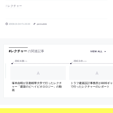
レクチャー
2008.01.04 Fri 23:33
permalink
#レクチャー
の関連記事
VIEW ALL
2012
.
4
.
06
2012
.
3
.
19
FRI
MON
塚本由晴が京都精華大学で行ったレクチ
トラフ建築設計事務所がAXISギ
ャー「建築のビヘイビオロロジー」の動
で行ったレクチャーのレポート
画