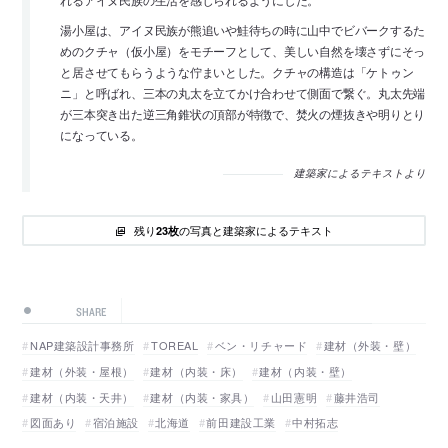
れるアイヌ民族の生活を感じられるようにした。
湯小屋は、アイヌ民族が熊追いや鮭待ちの時に山中でビバークするた
めのクチャ（仮小屋）をモチーフとして、美しい自然を壊さずにそっ
と居させてもらうような佇まいとした。クチャの構造は「ケトゥン
ニ」と呼ばれ、三本の丸太を立てかけ合わせて側面で繋ぐ。丸太先端
が三本突き出た逆三角錐状の頂部が特徴で、焚火の煙抜きや明りとり
になっている。
建築家によるテキストより
残り
の写真と建築家によるテキスト
23枚
SHARE
NAP建築設計事務所
TOREAL
ベン・リチャード
建材（外装・壁）
建材（外装・屋根）
建材（内装・床）
建材（内装・壁）
建材（内装・天井）
建材（内装・家具）
山田憲明
藤井浩司
図面あり
宿泊施設
北海道
前田建設工業
中村拓志