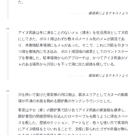
た。
建築家によるテキストより
アイヌ民族は冬に凍ることのないメㇺ（湧水）を生活用水として大切
にしてきた。ポロト湖はわずか数キロメートル先のメㇺが源流であ
り、本敷地駐車場側にもメㇺがあった。そこで、これに川筋を引きつ
つ湖を敷地内に引き込み、ポロト湖流域の縮景としてのランドスケー
プを整備した。駐車場側からのアプローチは、かつてアイヌ民族がメ
ㇺのある場所から川沿いを下って湖に出た経路を模している。
建築家によるテキストより
川を跨いで架けた客室棟の河口側は、親水エリアとしてカヌーの船着
場や不凍の水面を眺める囲炉裏のサンクンラウンジとした。
客室はチセ（家）の囲炉裏で語り合うアイヌ民族の家族観を継承し、
囲炉裏型の間接照明を仕込んだローテーブルを囲うように滞在スペー
スを配した。壁紙やクッション、アートなど、色々な使い方で客室内
にアイヌ模様をとりいれることで、文様に彩られたゴザや衣服が飾ら