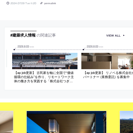
2024.07.09 Tue 11:20
permalink
#建築求人情報
の関連記事
VIEW ALL
2026
.
8
.
03
2026
.
8
.
03
MON
MON
【ap job更新】 古民家を軸に全国で“価値
【ap job更新】 リノベる株式会
循環の仕組み”を作り、リモートワーク主
パートナー (業務委託) を募集中
体の働き方を実践する「株式会社つぎ
と」が、設計スタッフ（経験者・既卒）
を募集中