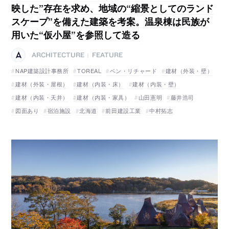
映した”存在を求め、地域の“縮景としてのランド
スケープ”を備えた建築を考案。温泉棟は民族が
用いた“仮小屋”を参照して造る
ARCHITECTURE
FEATURE
|
NAP建築設計事務所
TOREAL
ベン・リチャード
建材（外装・壁）
建材（外装・屋根）
建材（内装・床）
建材（内装・壁）
建材（内装・天井）
建材（内装・家具）
山田憲明
藤井浩司
図面あり
宿泊施設
北海道
前田建設工業
中村拓志