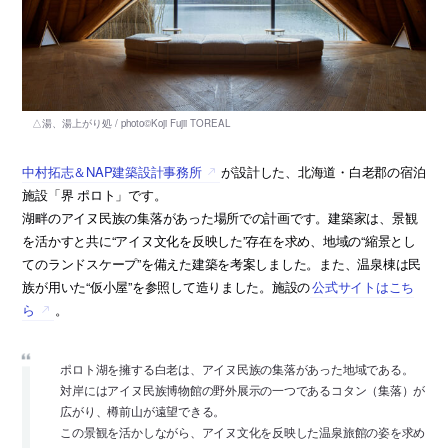
中村拓志＆NAP建築設計事務所
が設計した、北海道・白老郡の宿泊
施設「界 ポロト」です。
湖畔のアイヌ民族の集落があった場所での計画です。建築家は、景観
を活かすと共に“アイヌ文化を反映した”存在を求め、地域の“縮景とし
てのランドスケープ”を備えた建築を考案しました。また、温泉棟は民
族が用いた“仮小屋”を参照して造りました。施設の
公式サイトはこち
ら
。
ポロト湖を擁する白老は、アイヌ民族の集落があった地域である。
対岸にはアイヌ民族博物館の野外展示の一つであるコタン（集落）が
広がり、樽前山が遠望できる。
この景観を活かしながら、アイヌ文化を反映した温泉旅館の姿を求め