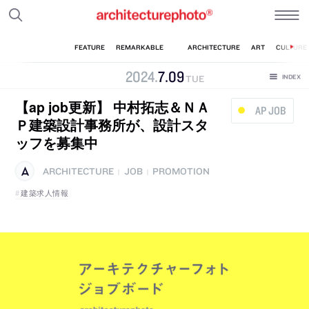
2024
.
7
.
09
TUE
【ap job更新】 中村拓志＆ＮＡ
AP JOB
Ｐ建築設計事務所が、設計スタ
ッフを募集中
ARCHITECTURE
JOB
PROMOTION
|
|
建築求人情報