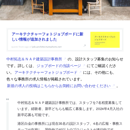
アーキテクチャーフォトジョブボードに新
しい情報が追加されました
job.architecturephoto.net
中村拓志＆ＮＡＰ建築設計事務所
の、設計スタッフ募集のお知らせ
です。詳しくは、
ジョブボードの当該ページ
にてご確認くださ
い。
アーキテクチャーフォトジョブボード
には、その他にも、
色々な事務所の求人情報が掲載されています。
新規の求人の投稿はこちらからお気軽にお問い合わせください
。
中村拓志＆ＮＡＰ建築設計事務所では、スタッフを7名程度募集して
います。経験者、新卒どちらも幅広く募集します。2024年4月入社の
新卒応募も可能です。
港区白金の事務所には現在35名の設計スタッフ、4名の広報・事務ス
タッフが在籍し、国内外で40以上のプロジェクトが進行中です。