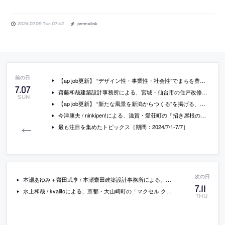
2024.07.09 Tue 07:42
permalink
【ap job更新】 “デザイン性・事業性・社会性”でまちを豊かにする「UDS株式会社」が、建築設計職・インテリアデザイン職・施工管理職・グラフィックデザイン職を募集中
7
.
07
齋藤和哉建築設計事務所による、宮城・仙台市の住戸改修「八幡のフラット」。自身の領域的な玄関ポーチと眺望の良さが特徴の区画。“場の魅力”を活かす為、ポーチからベランダまでを眺望・光・風が貫く“土間”の様な空間とする構成を考案。壁面の塗分けは外との連続性と既存の許容を意図
SUN
【ap job更新】 “新たな風景を新潟からつくる”を掲げる、東海林健が主宰の建築設計事務所「EA Research and Design Office」が、設計スタッフ(経験者)を募集中
今津康夫 / ninkipen!による、滋賀・愛荘町の「招き屋根の調剤薬局」。かつての“残影”が残る旧宿場町での計画。この場所に相応しい在り方を求め、見える屋根面積を増やす“招き屋根”と半屋外空間を作る“通り庇”を備えた建築を考案。“厨子二階”で高さを抑えつつ気積も確保する
最も注目を集めたトピックス［期間：2024/7/1-7/7］
本瀬あゆみ＋齋田武亨 / 本瀬齋田建築設計事務所による、富山市の「雑貨の森のカウンター」。生活雑貨店の為に計画。少し冷静になり“物と向き合える”ように、余白のような存在の“有機的な形をした”ひとつながりのカウンターを考案。３つの“場所”があり商品の梱包・相談・閲覧などの用途にも応える
7
.
11
水上和哉 / kvalitoによる、京都・大山崎町の「マクセル クセがあるスタジオ」。企業の為の展示やイベントを行う施設。回遊性と中心性を備えた空間として、“九間”のホールを中心に据えて“回廊”で囲む構成を考案。メッシュ製の展示壁を建具として設えて“状況に応じた変容”も可能にする
THU