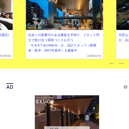
務委託)
社会への影響力のある建築を手掛け、スタッフ同
代官山を
士で助け合う環境づくりも行う
が、設
「E.A.S.T.architects」が、設計スタッフ（経験
者・既卒・2027年新卒）を募集中
26.08.03
2026.07.31