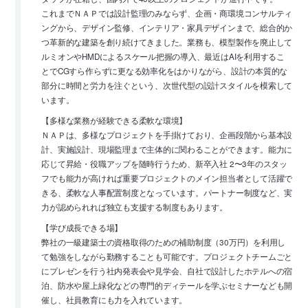
これまでＮＡＰでは設計監理のみならず、企画・商環境コンサルティ
ングから、デザイン監修、インテリア・家具デザインまで、総合的か
つ革新的な建築を創り続けてきました。業務も、模型製作を廃止して
ルミオンやHMDによるスケール把握の導入、最近はAIを利用するこ
とでCGすら作らずに更なる効率化をはかりながら、設計の本質的な
部分に時間と労力を注ぐという、次世代型の設計スタイルを模索して
います。
【多様な業務が経験できる柔軟な環境】
ＮＡＰは、多様なプロジェクトを手掛けており、企画段階から基本設
計、実施設計、現場監理まで主体的に関わることができます。能力に
応じて昇給・役職アップを随時行うため、新卒入社 2〜3年のスタッ
フでも能力が高ければ重要プロジェクトのメイン担当者として活躍で
きる、柔軟な人事配置制度となっています。パートナー制度など、実
力が認められれば独立も支援する制度もあります。
【学び成長できる場】
弊社の一級建築士の資格取得のための補助制度（30万円）を利用し
て勉強をしながら勤務することも可能です。プロジェクトチームごと
にプレゼンを行う社内発表会や見学会、自社で設計したホテルへの宿
泊、防水や屋上緑化などの専門的ディテールを学ぶセミナーなども開
催し、社員教育にも力を入れています。