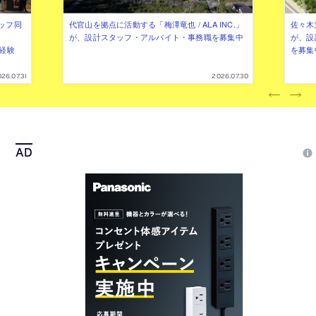
ッフ同
代官山を拠点に活動する「梅澤竜也 / ALA INC.」
佐々木慧
が、設計スタッフ・アルバイト・事務職を募集中
が、設
（経験
を募集
26.07.31
2026.07.30