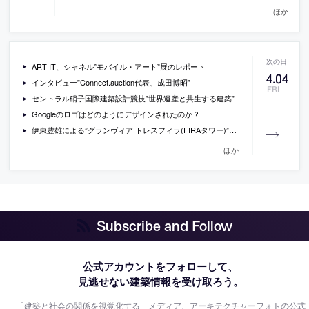
ほか
ART IT、シャネル”モバイル・アート”展のレポート
4
.
04
インタビュー”Connect.auction代表、成田博昭”
FRI
セントラル硝子国際建築設計競技”世界遺産と共生する建築”
Googleのロゴはどのようにデザインされたのか？
伊東豊雄による”グランヴィア トレスフィラ(FIRAタワー)”の建設現場写真
ほか
Subscribe and Follow
公式アカウントをフォローして、
見逃せない建築情報を受け取ろう。
「建築と社会の関係を視覚化する」メディア、アーキテクチャーフォトの公式