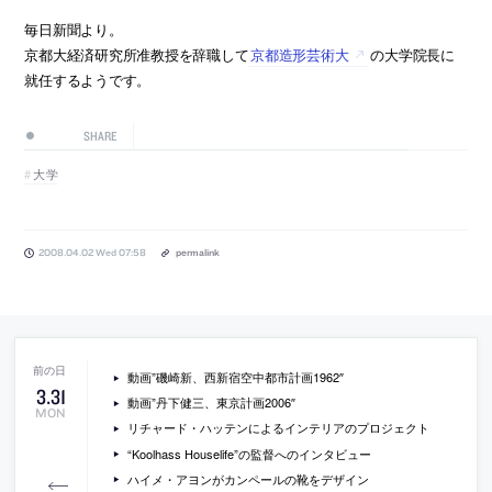
毎日新聞より。
京都大経済研究所准教授を辞職して
京都造形芸術大
の大学院長に
就任するようです。
SHARE
大学
2008.04.02 Wed 07:58
permalink
動画”磯崎新、西新宿空中都市計画1962″
3
.
31
動画”丹下健三、東京計画2006″
MON
リチャード・ハッテンによるインテリアのプロジェクト
“Koolhass Houselife”の監督へのインタビュー
ハイメ・アヨンがカンペールの靴をデザイン