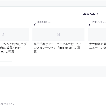
VIEW ALL
2013
.
9
.
03
2013
.
8
.
28
TUE
WE
リアソンが制作してブ
塩田千春がアートバーゼルで行ったイ
大竹伸朗の展
術館に設置された
ンスタレーション「in silence」の写
ニュー」の
hine」の写真
真
を受け取ろう。