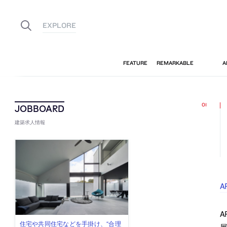
建築求人情報
A
A
古民家を軸に全国で“価値循環の仕組
リノベる株式会社が、設計パートナ
社会への影響力のある建築を手掛
代官山を拠点に活動する「梅澤竜也 /
住宅や共同住宅などを手掛け、“合理
展