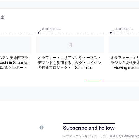
記事
2013
.
9
.
09
2013
.
9
.
05
MON
THU
ムスン美術館プラ
オラファー・エリアソンやトーマス・
オラファー・エ
 in Superflat
デマンドも参加する、ダグ・エイケン
ラジルの現代美
の会場写真とレポート
の最新プロジェクト「Station to
「viewing mac
Station」の紹介記事
公式アカウントをフォローして、見逃せない建築情報