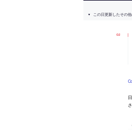
この日更新したその他
C
日
さ