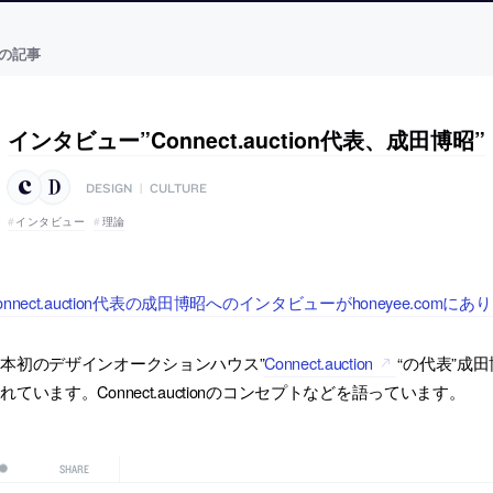
の記事
インタビュー”Connect.auction代表、成田博昭”
DESIGN
|
CULTURE
インタビュー
理論
onnect.auction代表の成田博昭へのインタビューがhoneyee.comにあ
本初のデザインオークションハウス”
Connect.auction
“の代表”成田
れています。Connect.auctionのコンセプトなどを語っています。
SHARE