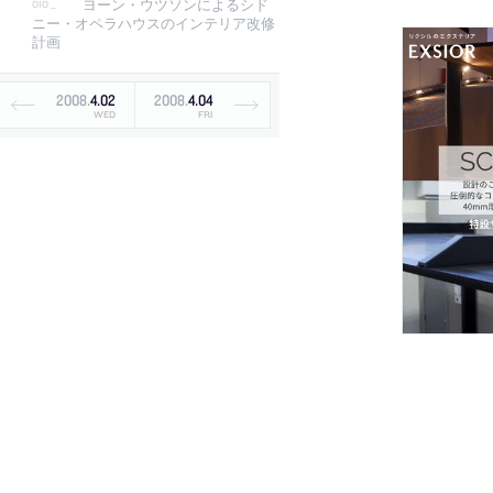
ヨーン・ウツソンによるシド
ニー・オペラハウスのインテリア改修
計画
2008
.
4
.
02
2008
.
4
.
04
WED
FRI