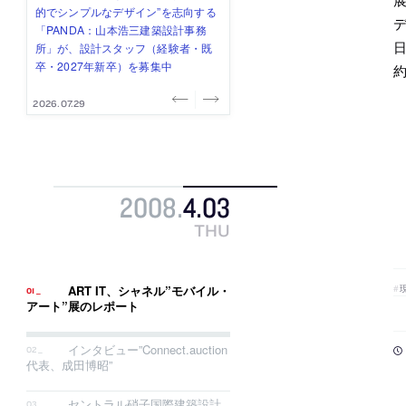
み”を作り、リモートワーク主体の働
ー (業務委託) を募集中
け、スタッフ同士で助け合う環境づ
ALA INC.」が、設計スタッフ・アル
的でシンプルなデザイン”を志向する
き方を実践する「株式会社つぎと」
くりも行う「E.A.S.T.architects」
バイト・事務職を募集中
「PANDA：山本浩三建築設計事務
日
が、設計スタッフ（経験者・既卒）
が、設計スタッフ（経験者・既卒・
所」が、設計スタッフ（経験者・既
を募集中
2027年新卒）を募集中
卒・2027年新卒）を募集中
2026.08.03
2026.08.03
2026.07.31
2026.07.30
2026.07.29
2008
.
4
.
03
THU
ART IT、シャネル”モバイル・
アート”展のレポート
インタビュー”Connect.auction
代表、成田博昭”
セントラル硝子国際建築設計