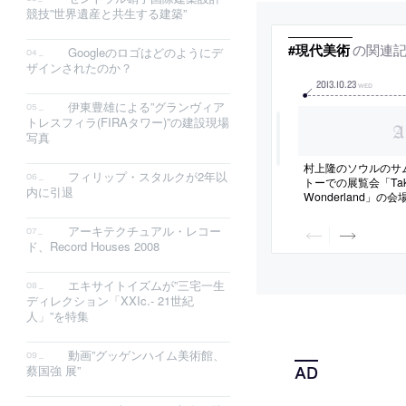
競技”世界遺産と共生する建築”
の関連
#現代美術
Googleのロゴはどのようにデ
ザインされたのか？
2013
.
10
.
23
WED
伊東豊雄による”グランヴィア
トレスフィラ(FIRAタワー)”の建設現場
写真
村上隆のソウルのサ
フィリップ・スタルクが2年以
トーでの展覧会「Takashi
内に引退
Wonderland」
アーキテクチュアル・レコー
ド、Record Houses 2008
エキサイトイズムが”三宅一生
ディレクション「XXIc.- 21世紀
人」”を特集
動画”グッゲンハイム美術館、
蔡国強 展”