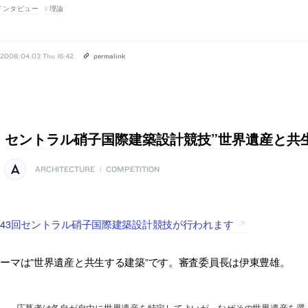
インタビュー
理論
2008.04.03 Thu 16:42
permalink
セントラル硝子国際建築設計競技”世界遺産と共
ARCHITECTURE
|
COMPETITION
43回セントラル硝子国際建築設計競技が行われます
ーマは”世界遺産と共生する建築”です。審査委員長は伊東豊雄。
応募者は各自が自由に世界遺産を特定してよいが、なぜその世界遺産を選