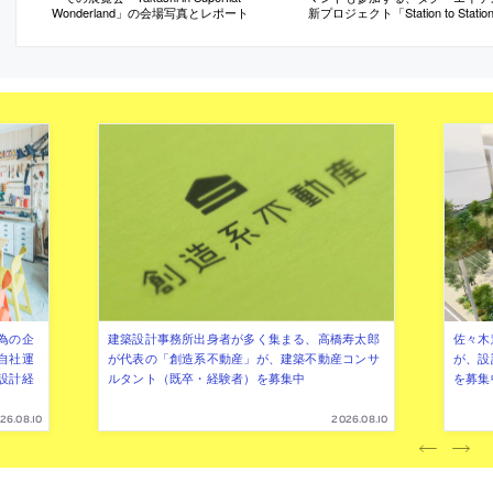
Wonderland」の会場写真とレポート
新プロジェクト「Station to Stati
介記事
為の企
建築設計事務所出身者が多く集まる、高橋寿太郎
佐々木慧
自社運
が代表の「創造系不動産」が、建築不動産コンサ
が、設
設計経
ルタント（既卒・経験者）を募集中
を募集
26.08.10
2026.08.10