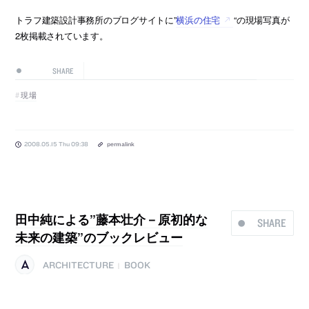
トラフ建築設計事務所のブログサイトに”
横浜の住宅
“の現場写真が
2枚掲載されています。
SHARE
現場
2008.05.15 Thu 09:38
permalink
田中純による”藤本壮介－原初的な
SHARE
未来の建築”のブックレビュー
ARCHITECTURE
BOOK
|