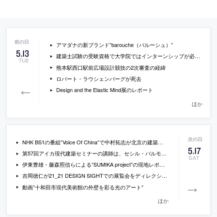
アマダナの新ブランド”barouche（バルーシュ）”
5
.
13
建築士試験の受験資格で大学院ではインターンシップが必須要件に
TUE
熊本駅西口駅前広場設計競技の2次審査の経緯
ロバート・ラウシェンバーグが死去
Design and the Elastic Mind展のレポート
ほか
NHK BS1の番組”Voice Of China”で中村拓志が北京の建築を紹介
5
.
17
第57回アイカ現代建築セミナーの講師は、セシル・バルモンドと伊東豊雄
SAT
伊東豊雄・藤森照信らによる”SUMIKA project”の現地レポート
吉岡徳仁が21_21 DESIGN SIGHTでの展覧会をディレクション
動画”十和田市現代美術館の外壁を彩る光のアート”
ほか