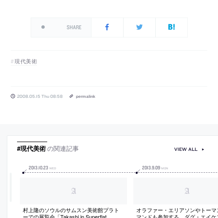
SHARE
現代美術
2008.05.15 Thu 08:58
permalink
#現代美術
の関連記事
VIEW ALL
2013
.
10
.
23
2013
.
9
.
09
WED
MON
村上隆のソウルのサムスン美術館プラト
オラファー・エリアソンやトーマ
ーでの展覧会「Takashi in Superflat
マンドも参加する、ダグ・エイケ