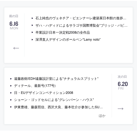
石上純也のヴェネチア・ビエンナーレ建築展日本館の進捗状況
6
.
16
ザハ・ハディドによるサラゴサ国際博覧会”ブリッジ・パビリオン”
MON
卒業設計日本一決定戦2008の全作品
深澤直人デザインのボールペン”Lamy noto”
遠藤政樹/EDH遠藤設計室による”ナチュラルスプリット”
6
.
20
ディテール、最新号(177号)
FRI
日・EUデザインコンペティション2008
ショーン・ゴッドセルによる”グレンバーン・ハウス”
伊東豊雄、藤森照信、西沢大良、藤本壮介が参加したSUMIKA projectの座談会の記録
ほか