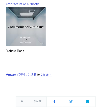
Architecture of Authority
Richard Ross
Amazonで詳しく見る
by
G-Tools
SHARE