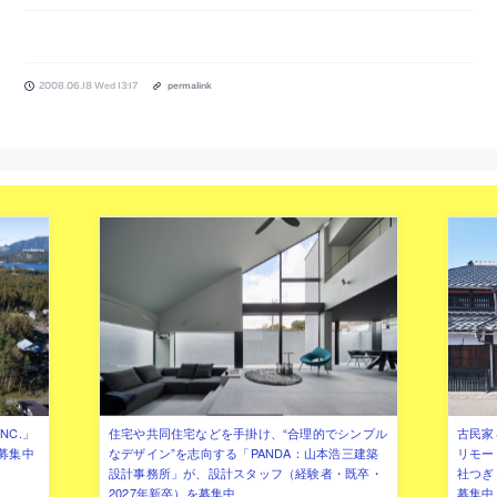
2008.06.18 Wed 13:17
permalink
NC.」
住宅や共同住宅などを手掛け、“合理的でシンプル
古民家
募集中
なデザイン”を志向する「PANDA：山本浩三建築
リモー
設計事務所」が、設計スタッフ（経験者・既卒・
社つぎ
2027年新卒）を募集中
募集中