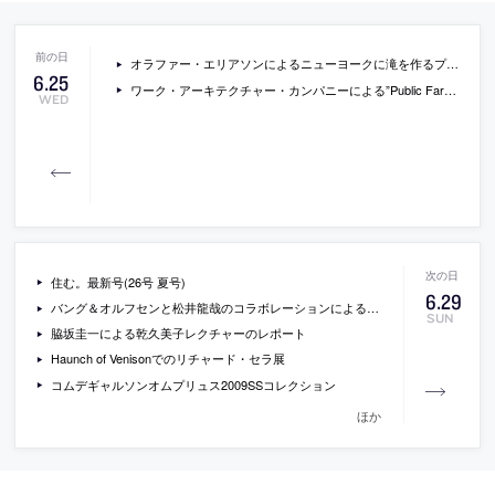
オラファー・エリアソンによるニューヨークに滝を作るプロジェクト
6
.
25
ワーク・アーキテクチャー・カンパニーによる”Public Farm 1″の写真
WED
住む。最新号(26号 夏号)
6
.
29
バング＆オルフセンと松井龍哉のコラボレーションによる展覧会
SUN
脇坂圭一による乾久美子レクチャーのレポート
Haunch of Venisonでのリチャード・セラ展
コムデギャルソンオムプリュス2009SSコレクション
ほか