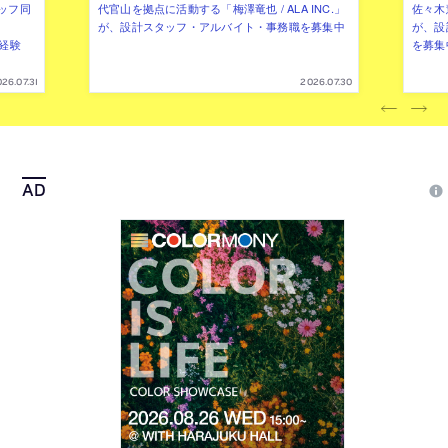
ッフ同
代官山を拠点に活動する「梅澤竜也 / ALA INC.」
佐々木慧
が、設計スタッフ・アルバイト・事務職を募集中
が、設
（経験
を募集
26.07.31
2026.07.30