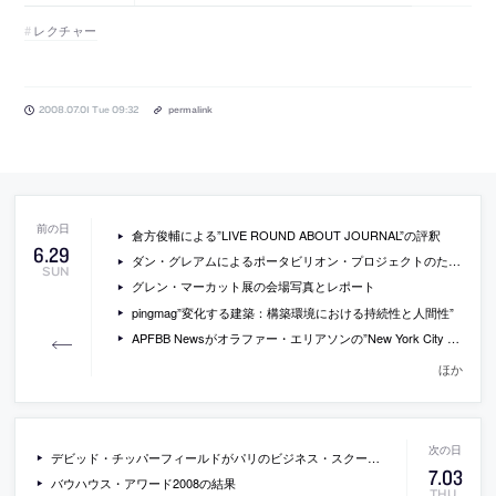
レクチャー
2008.07.01 Tue 09:32
permalink
倉方俊輔による”LIVE ROUND ABOUT JOURNAL”の評釈
6
.
29
ダン・グレアムによるポータビリオン・プロジェクトのための作品
SUN
グレン・マーカット展の会場写真とレポート
pingmag”変化する建築：構築環境における持続性と人間性”
APFBB Newsがオラファー・エリアソンの”New York City Waterfalls”を特集
ほか
デビッド・チッパーフィールドがパリのビジネス・スクールのコンペに勝利
7
.
03
バウハウス・アワード2008の結果
THU