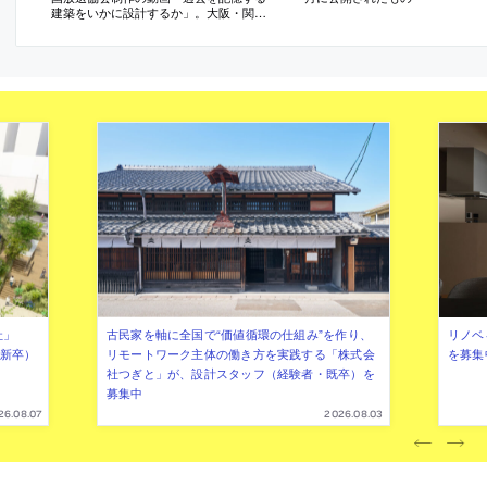
建築をいかに設計するか」。大阪・関西
万博の“バーレーンパビリオン”の設計者と
しても知られる。2026年8月に公開された
もの
社」
古民家を軸に全国で“価値循環の仕組み”を作り、
リノベ
年新卒）
リモートワーク主体の働き方を実践する「株式会
を募集
社つぎと」が、設計スタッフ（経験者・既卒）を
募集中
26.08.07
2026.08.03