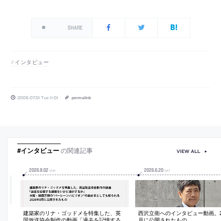
SHARE
インタビュー
2008.07.01 Tue 11:01
permalink
#インタビュー
の関連記事
VIEW ALL
2026
.
8
.
02
2026
.
6
.
20
SUN
SAT
建築家のリナ・ゴッドメを特集した、英
西沢立衛へのインタビュー動画。20
国放送協会制作の動画「過去を記憶する
月に公開されたもの