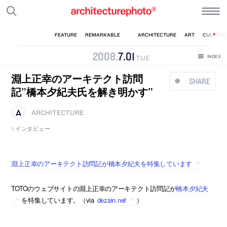
2008
.
7
.
01
TUE
淵上正幸のアーキテクト訪問
SHARE
記”橋本夕紀夫氏を解き明かす”
ARCHITECTURE
インタビュー
淵上正幸のアーキテクト訪問記が橋本夕紀夫を特集しています
TOTOのウェブサイトの淵上正幸のアーキテクト訪問記が
橋本夕紀夫
を特集しています。（via
dezain.net
）