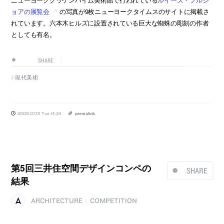
ョアの展覧会
の写真が9枚ニューヨークタイムスのサイトに掲載さ
れています。六本木ヒルズに設置されている巨大な蜘蛛の彫刻の作者
としても有名。
SHARE
現代美術
2008.07.01 Tue 14:24
permalink
第5回三井住空間デザインコンペの
SHARE
結果
ARCHITECTURE
COMPETITION
|