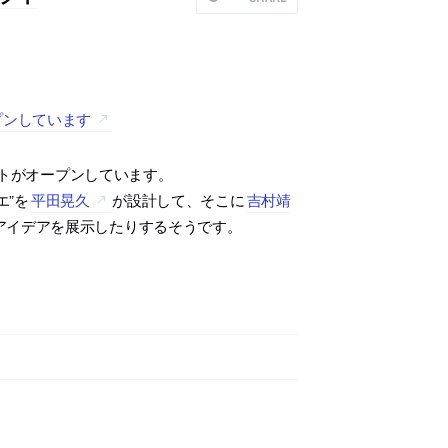
プンしています
イトがオープンしています。
エ”を
平田晃久
が設計して、そこに
吉村靖
アイデアを展示したりするそうです。