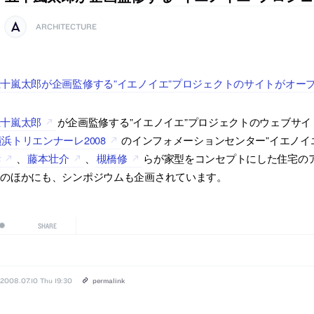
ARCHITECTURE
十嵐太郎が企画監修する”イエノイエ”プロジェクトのサイトがオー
五十嵐太郎
が企画監修する”イエノイエ”プロジェクトのウェブサ
横浜トリエンナーレ2008
のインフォメーションセンター”イエノイ
孝
、
藤本壮介
、
槻橋修
らが家型をコンセプトにした住宅の
そのほかにも、シンポジウムも企画されています。
SHARE
2008.07.10 Thu 19:30
permalink