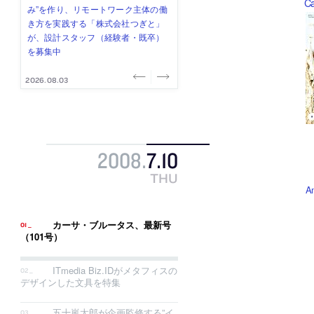
C
式会社」が、設計スタッフ（経験
み”を作り、リモートワーク主体の働
ー (業務委託) を募集中
け、スタッフ同士で助け合う環境づ
ALA INC.」が、設計スタッフ・アル
者・既卒・2027年新卒）を募集中
き方を実践する「株式会社つぎと」
くりも行う「E.A.S.T.architects」
バイト・事務職を募集中
が、設計スタッフ（経験者・既卒）
が、設計スタッフ（経験者・既卒・
を募集中
2027年新卒）を募集中
2026.08.07
2026.08.03
2026.08.03
2026.07.31
2026.07.30
2008
.
7
.
10
THU
A
カーサ・ブルータス、最新号
（101号）
ITmedia Biz.IDがメタフィスの
デザインした文具を特集
五十嵐太郎が企画監修する”イ