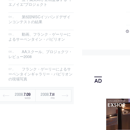
エノイエ”プロジェクト
第5回NISCイソバンドデザイ
ンコンテストの結果
動画、フランク・ゲーリーに
よるサーペンタイン・パビリオン
AAスクール、プロジェクツ・
レビュー2008
フランク・ゲーリーによるサ
ーペンタインギャラリー・パビリオン
の現場写真
2008
.
7
.
09
2008
.
7
.
11
WED
FRI