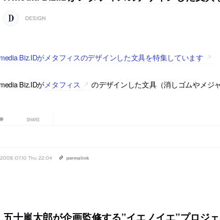
DESIGN
Tmedia Biz.IDがメタフィスのデザインした文具を特集しています
media Biz.IDが
メタフィス
のデザインした文具（消しゴムやメジャ
SHARE
2008.07.10 Thu 22:04
permalink
五十嵐太郎が企画監修する”イエノイエ”プロジ