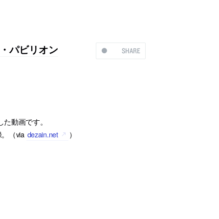
・パビリオン
SHARE
した動画です。
（via
dezain.net
）