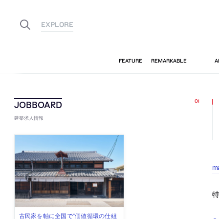
建築求人情報
m
特
佐々木慧が主宰する「axonometric株
古民家を軸に全国で“価値循環の仕組
リノベる株式会社が、設計パートナ
社会への影響力のある建築を手掛
代官山を拠点に活動する「梅澤竜也 /