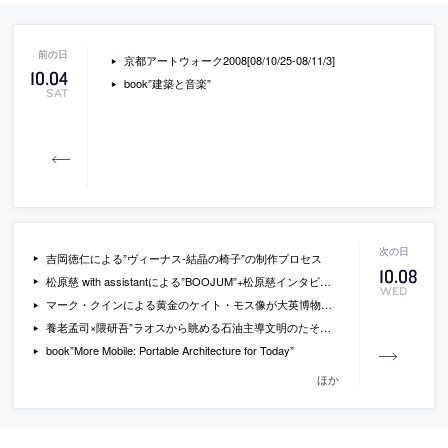
京都アートウォーク2008[08/10/25-08/11/3]
10
.
04
book”建築と音楽”
SAT
吉岡徳仁による”ヴィーナス-結晶の椅子”の制作プロセス
10
.
08
松原慈 with assistantによる”BOOJUM”+松原慈インタビュー
WED
マーク・クインによる黄金のケイト・モス像が大英博物館で展示
養老孟司×隈研吾”ラオスから眺める石油主導文明のたそがれ”
book”More Mobile: Portable Architecture for Today”
ほか