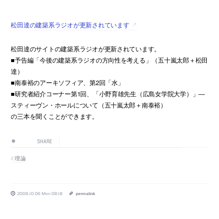
松田達の建築系ラジオが更新されています
松田達のサイトの建築系ラジオが更新されています。
■予告編「今後の建築系ラジオの方向性を考える」（五十嵐太郎＋松田
達）
■南泰裕のアーキソフィア、第2回「水」
■研究者紹介コーナー第1回、「小野育雄先生（広島女学院大学）」―
スティーヴン・ホールについて（五十嵐太郎＋南泰裕）
の三本を聞くことができます。
SHARE
理論
2008.10.06 Mon 08:18
permalink