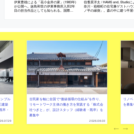
伊東豊雄による「花小金井の家」(1983年)
伯耆原洋太 / HAMS and, Studi
が公開へ。妹島和世の伊東事務所入所2年
奈川・箱根町の住宅兼ゲストハウ
目の担当作品としても知られる。国際文
ノ平の縁側」。森の中に建つ平屋
化会館が公開や展示プログラムの運営を
修。中央に居間がある“求心性の高
担う
の構成に着目し、内外を繋ぐと共
を促す“円環状の縁側”を新設する
案。床を土間に変えた“外部的な内
と外の新たな関係に寄与
シンプル
古民家を軸に全国で“価値循環の仕組み”を作り、
リノベ
三建築
リモートワーク主体の働き方を実践する「株式会
を募集
既卒・
社つぎと」が、設計スタッフ（経験者・既卒）を
募集中
26.07.29
2026.08.03