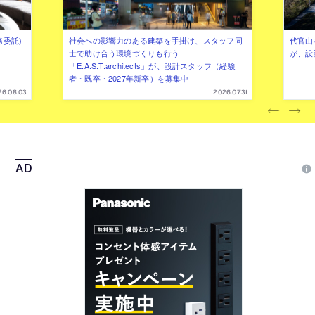
務委託)
社会への影響力のある建築を手掛け、スタッフ同
代官山を
士で助け合う環境づくりも行う
が、設
「E.A.S.T.architects」が、設計スタッフ（経験
者・既卒・2027年新卒）を募集中
26.08.03
2026.07.31