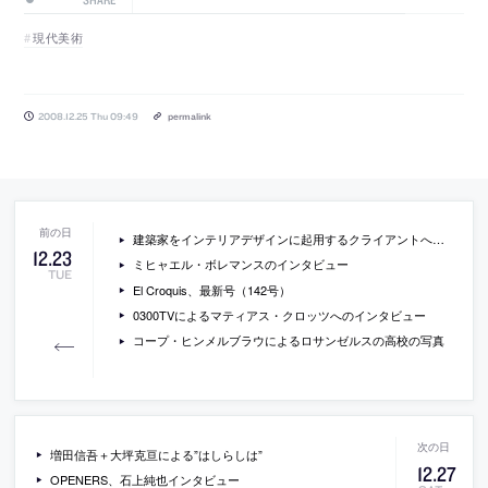
現代美術
2008.12.25 Thu 09:49
permalink
建築家をインテリアデザインに起用するクライアントへのインタビュー
12
.
23
ミヒャエル・ボレマンスのインタビュー
TUE
El Croquis、最新号（142号）
0300TVによるマティアス・クロッツへのインタビュー
コープ・ヒンメルブラウによるロサンゼルスの高校の写真
増田信吾＋大坪克亘による”はしらしは”
12
.
27
OPENERS、石上純也インタビュー