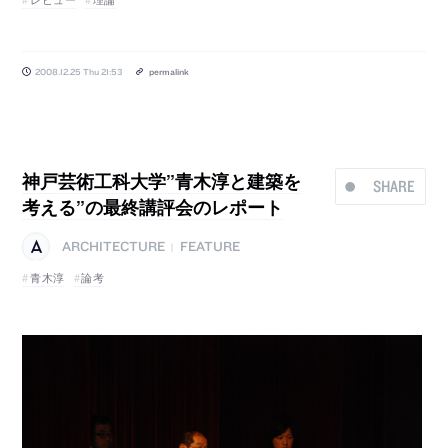
2008.12.25 Thu 21:53
permalink
神戸芸術工科大学”青木淳と建築を
SHARE
考える”の最終講評会のレポート
ARCHITECTURE
FEATURE
|
青木淳
論考