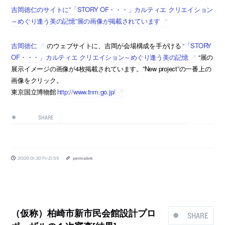
吉岡徳仁のサイトに”「STORY OF・・・」カルティエ クリエイション
～めぐり逢う美の記憶”展の画像が掲載されています
吉岡徳仁
のウェブサイトに、吉岡が会場構成を手がける
“「STORY
OF・・・」カルティエ クリエイション～めぐり逢う美の記憶
“展の
展示イメージの画像が4枚掲載されています。”New project”の一番上の
画像をクリック。
東京国立博物館
http://www.tnm.go.jp/
SHARE
2009.01.30 Fri 21:55
permalink
（仮称）柏崎市新市民会館設計プロ
SHARE