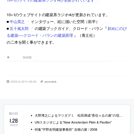
10+1のウェブサイトの建築系ラジオr4が更新されています。
■
中山英之
インタヴュー、絵に描いた空間（前半）
■
五十嵐太郎
の建築ブックガイド、クロード・パラン『
斜めにのび
る建築──クロード・パランの建築原理
』（青土社）
の二本を聞く事ができます。
SHARE
2009.01.30 Fri 08:06
permalink
大野博之によるマツダグミ 松田満成”香住ヶ丘の家”の現場写真
1
.
28
UNスタジオによる”New Amsterdam Plein & Pavilion”
WED
特集”宇野友明建築事務所” 吉根の家 / 2008