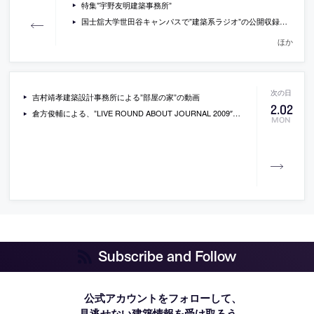
特集”宇野友明建築事務所”
国士舘大学世田谷キャンパスで”建築系ラジオ”の公開収録が開催[2009/2/6]
ほか
吉村靖孝建築設計事務所による”部屋の家”の動画
2
.
02
倉方俊輔による、”LIVE ROUND ABOUT JOURNAL 2009″の速報
MON
Subscribe and Follow
公式アカウントをフォローして、
見逃せない建築情報を受け取ろう。