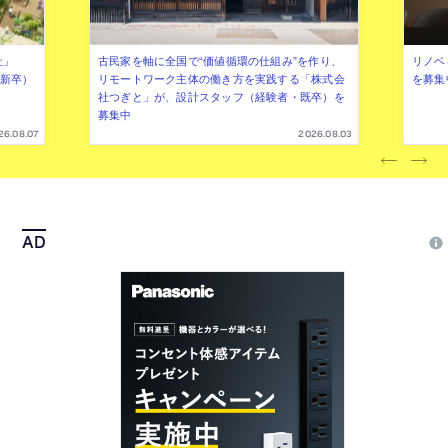
社」
古民家を軸に全国で“価値循環の仕組み”を作り、
リノベ
年新卒）
リモートワーク主体の働き方を実践する「株式会
を募集
社つぎと」が、設計スタッフ（経験者・既卒）を
募集中
26.08.07
2026.08.03