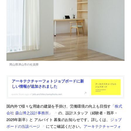
アーキテクチャーフォトジョブボードに新
しい情報が追加されました
job.architecturephoto.net
国内外で様々な用途の建築を手掛け、労働環境の向上も目指す
「株式
会社 森山博之設計事務所」
の、設計スタッフ（経験者・既卒・
2025年新卒）と アルバイト 募集のお知らせです。詳しくは、
ジョブ
ボードの当該ページ
にてご確認ください。
アーキテクチャーフォ