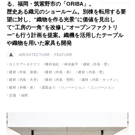
る、福岡・筑紫野市の「ORIBA」。
歴史ある織元のショールーム。別棟を転用する要
望に対し、“織物を作る光景”に価値を見出し
て“工房の一角”を改修し“オープンファクトリ
ー”も行う計画を提案。織機を活用したテーブル
や織物を用いた家具も開発
ARCHITECTURE
FEATURE
|
カミヤアーキテクツ
勝村祐紀
神谷修平
建材（外装・壁）
建材（外装・屋根）
建材（内装・床）
建材（内装・壁）
建材（内装・天井）
建材（内装・照明）
建材（内装・キッチン）
建材（外構・床）
図面あり
リノベーション
コンバージョン
店舗
福岡