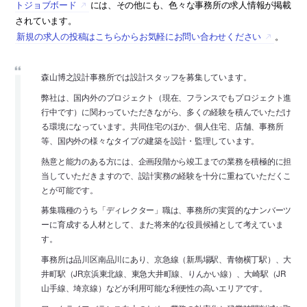
トジョブボード
には、その他にも、色々な事務所の求人情報が掲載
されています。
新規の求人の投稿はこちらからお気軽にお問い合わせください
。
森山博之設計事務所では設計スタッフを募集しています。
弊社は、国内外のプロジェクト（現在、フランスでもプロジェクト進
行中です）に関わっていただきながら、多くの経験を積んでいただけ
る環境になっています。共同住宅のほか、個人住宅、店舗、事務所
等、国内外の様々なタイプの建築を設計・監理しています。
熱意と能力のある方には、企画段階から竣工までの業務を積極的に担
当していただきますので、設計実務の経験を十分に重ねていただくこ
とが可能です。
募集職種のうち「ディレクター」職は、事務所の実質的なナンバーツ
ーに育成する人材として、また将来的な役員候補として考えていま
す。
事務所は品川区南品川にあり、京急線（新馬場駅、青物横丁駅）、大
井町駅（JR京浜東北線、東急大井町線、りんかい線）、大崎駅（JR
山手線、埼京線）などが利用可能な利便性の高いエリアです。