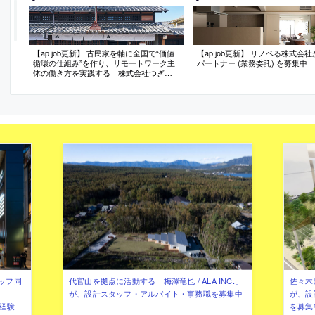
【ap job更新】 古民家を軸に全国で“価値
【ap job更新】 リノベる株式会
循環の仕組み”を作り、リモートワーク主
パートナー (業務委託) を募集中
体の働き方を実践する「株式会社つぎ
と」が、設計スタッフ（経験者・既卒）
を募集中
ッフ同
代官山を拠点に活動する「梅澤竜也 / ALA INC.」
佐々木慧
が、設計スタッフ・アルバイト・事務職を募集中
が、設
（経験
を募集