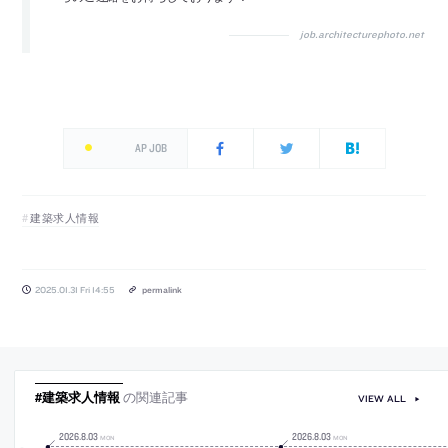
job.architecturephoto.net
AP JOB
建築求人情報
2025.01.31 Fri 14:55
permalink
#建築求人情報
の関連記事
VIEW ALL
2026
.
8
.
03
2026
.
8
.
03
MON
MON