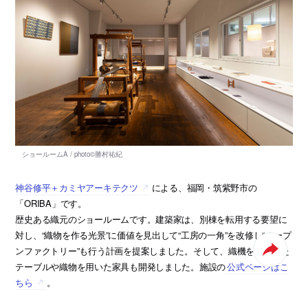
神谷修平＋カミヤアーキテクツ
による、福岡・筑紫野市の
「ORIBA」です。
歴史ある織元のショールームです。建築家は、別棟を転用する要望に
対し、“織物を作る光景”に価値を見出して“工房の一角”を改修し“オープ
ンファクトリー”も行う計画を提案しました。そして、織機を活用した
テーブルや織物を用いた家具も開発しました。施設の
公式ページはこ
ちら
。