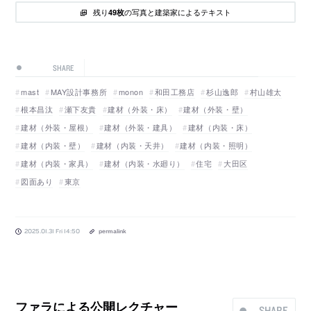
残り
の写真と建築家によるテキスト
49枚
SHARE
mast
MAY設計事務所
monon
和田工務店
杉山逸郎
村山雄太
根本昌汰
瀬下友貴
建材（外装・床）
建材（外装・壁）
建材（外装・屋根）
建材（外装・建具）
建材（内装・床）
建材（内装・壁）
建材（内装・天井）
建材（内装・照明）
建材（内装・家具）
建材（内装・水廻り）
住宅
大田区
図面あり
東京
2025.01.31 Fri 14:50
permalink
ファラによる公開レクチャー
SHARE