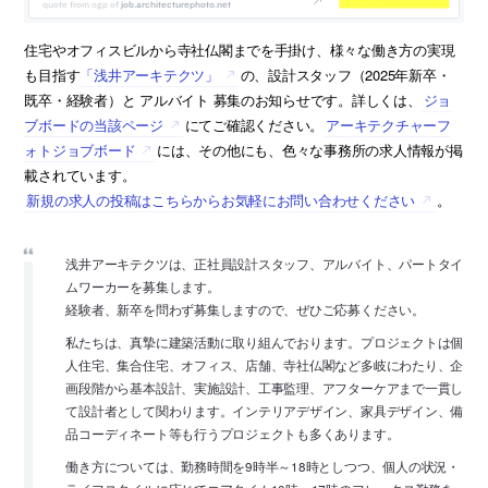
job.architecturephoto.net
住宅やオフィスビルから寺社仏閣までを手掛け、様々な働き方の実現
も目指す
「浅井アーキテクツ」
の、設計スタッフ（2025年新卒・
既卒・経験者）と アルバイト 募集のお知らせです。詳しくは、
ジョ
ブボードの当該ページ
にてご確認ください。
アーキテクチャーフ
ォトジョブボード
には、その他にも、色々な事務所の求人情報が掲
載されています。
新規の求人の投稿はこちらからお気軽にお問い合わせください
。
浅井アーキテクツは、正社員設計スタッフ、アルバイト、パートタイ
ムワーカーを募集します。
経験者、新卒を問わず募集しますので、ぜひご応募ください。
私たちは、真摯に建築活動に取り組んでおります。プロジェクトは個
人住宅、集合住宅、オフィス、店舗、寺社仏閣など多岐にわたり、企
画段階から基本設計、実施設計、工事監理、アフターケアまで一貫し
て設計者として関わります。インテリアデザイン、家具デザイン、備
品コーディネート等も行うプロジェクトも多くあります。
働き方については、勤務時間を9時半～18時としつつ、個人の状況・