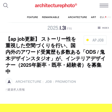
2025
.
1
.
31
FRI
【ap job更新】 ストーリー性を
AP JOB
重視した空間づくりを行い、国
内外のアワード受賞歴も多数ある「ODS / 鬼
木デザインスタジオ」が、インテリアデザイ
ナー（2025年新卒・既卒・経験者）を募集
中
ARCHITECTURE
JOB
PROMOTION
|
|
建築求人情報