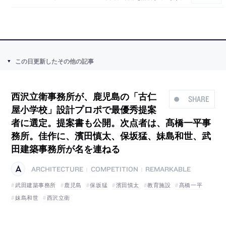
この日更新したその他の記事
西沢立衛事務所が、鹿児島の「古仁
SHARE
屋小学校」設計プロポで最優秀提案
者に選定。提案書も公開。次点者は、髙橋一平事
務所。佳作に、濱田慎太、保坂猛、妹島和世、武
田建築事務所が名を連ねる
ARCHITECTURE
COMPETITION
REMARKABLE
|
|
武田建築事務所
鹿児島
保坂猛
濱田慎太
教育施設
髙橋一平
妹島和世
西沢立衛