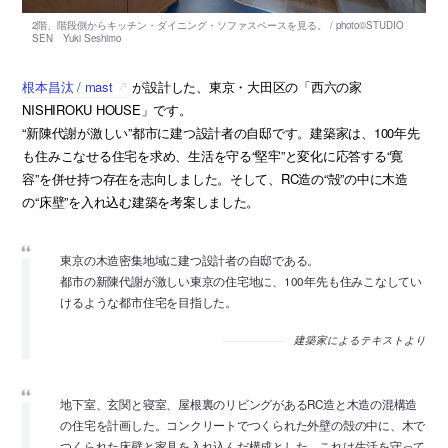
根本昌汰 / mast
が設計した、東京・大田区の「西六の家
NISHIROKU HOUSE」です。
“新陳代謝が激しい”都市に建つ設計者の自邸です。建築家は、100年先
も住みこなせる住宅を求め、生活を守る“堅牢”と変化に応答する“寛
容”を併せ持つ存在を志向しました。そして、RC造の“殻”の中に木造
の“床壁”を入れ込む建築を考案しました。
東京の木造密集地域に建つ設計者の自邸である。
都市の新陳代謝が激しい東京の住宅地に、100年先も住みこなしてい
けるような都市住宅を目指した。
建築家によるテキストより
地下室、玄関と寝室、屋根裏のリビングがあるRC造と木造の混構造
の住宅を計画した。コンクリートでつくられた外壁の殻の中に、木で
つくられた床壁と家具を入れ込んだ構成とした。これは生活を守って