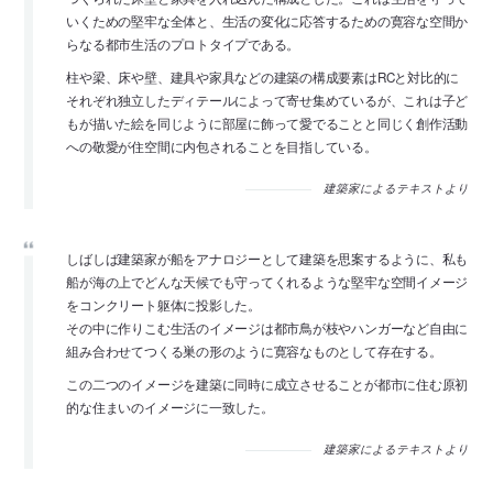
いくための堅牢な全体と、生活の変化に応答するための寛容な空間か
らなる都市生活のプロトタイプである。
柱や梁、床や壁、建具や家具などの建築の構成要素はRCと対比的に
それぞれ独立したディテールによって寄せ集めているが、これは子ど
もが描いた絵を同じように部屋に飾って愛でることと同じく創作活動
への敬愛が住空間に内包されることを目指している。
建築家によるテキストより
しばしば建築家が船をアナロジーとして建築を思案するように、私も
船が海の上でどんな天候でも守ってくれるような堅牢な空間イメージ
をコンクリート躯体に投影した。
その中に作りこむ生活のイメージは都市鳥が枝やハンガーなど自由に
組み合わせてつくる巣の形のように寛容なものとして存在する。
この二つのイメージを建築に同時に成立させることが都市に住む原初
的な住まいのイメージに一致した。
建築家によるテキストより