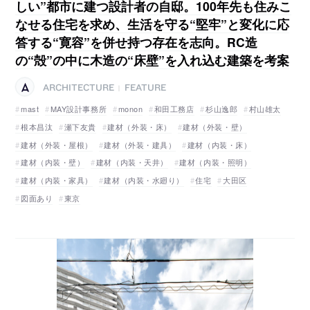
しい”都市に建つ設計者の自邸。100年先も住みこ
なせる住宅を求め、生活を守る“堅牢”と変化に応
答する“寛容”を併せ持つ存在を志向。RC造
の“殻”の中に木造の“床壁”を入れ込む建築を考案
ARCHITECTURE
FEATURE
|
mast
MAY設計事務所
monon
和田工務店
杉山逸郎
村山雄太
根本昌汰
瀬下友貴
建材（外装・床）
建材（外装・壁）
建材（外装・屋根）
建材（外装・建具）
建材（内装・床）
建材（内装・壁）
建材（内装・天井）
建材（内装・照明）
建材（内装・家具）
建材（内装・水廻り）
住宅
大田区
図面あり
東京