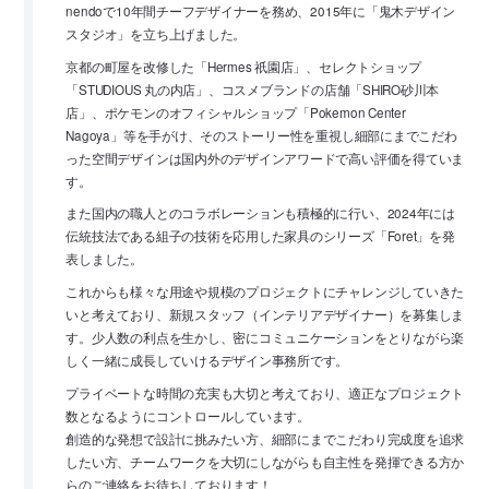
nendoで10年間チーフデザイナーを務め、2015年に「鬼木デザイン
スタジオ」を立ち上げました。
京都の町屋を改修した「Hermes 祇園店」、セレクトショップ
「STUDIOUS 丸の内店」、コスメブランドの店舗「SHIRO砂川本
店」、ポケモンのオフィシャルショップ「Pokemon Center
Nagoya」等を手がけ、そのストーリー性を重視し細部にまでこだわ
った空間デザインは国内外のデザインアワードで高い評価を得ていま
す。
また国内の職人とのコラボレーションも積極的に行い、2024年には
伝統技法である組子の技術を応用した家具のシリーズ「Foret」を発
表しました。
これからも様々な用途や規模のプロジェクトにチャレンジしていきた
いと考えており、新規スタッフ（インテリアデザイナー）を募集しま
す。少人数の利点を生かし、密にコミュニケーションをとりながら楽
しく一緒に成長していけるデザイン事務所です。
プライベートな時間の充実も大切と考えており、適正なプロジェクト
数となるようにコントロールしています。
創造的な発想で設計に挑みたい方、細部にまでこだわり完成度を追求
したい方、チームワークを大切にしながらも自主性を発揮できる方か
らのご連絡をお待ちしております！