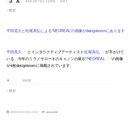
ARCHITECTURE
ART
|
模型
平田晃久と松尾高弘による”NEOREAL”の画像がdesignboomにあります
平田晃久
とインタラクティブアーティスト
松尾高弘
が手がけて
いる、今年のミラノサローネのキャノンの展示”
NEOREAL
“の画像
が4枚designboomに掲載されています。
SHARE
模型
2009.03.04 Wed 23:01
permalink