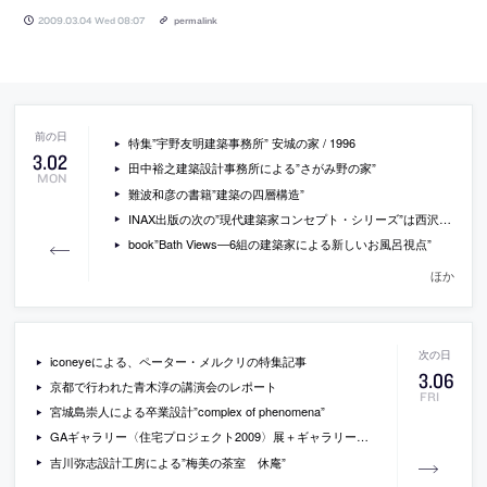
2009.03.04 Wed 08:07
permalink
特集”宇野友明建築事務所” 安城の家 / 1996
3
.
02
田中裕之建築設計事務所による”さがみ野の家”
MON
難波和彦の書籍”建築の四層構造”
INAX出版の次の”現代建築家コンセプト・シリーズ”は西沢立衛を特集
book”Bath Views―6組の建築家による新しいお風呂視点”
ほか
iconeyeによる、ペーター・メルクリの特集記事
3
.
06
京都で行われた青木淳の講演会のレポート
FRI
宮城島崇人による卒業設計”complex of phenomena”
GAギャラリー〈住宅プロジェクト2009〉展＋ギャラリートーク
吉川弥志設計工房による”梅美の茶室 休庵”