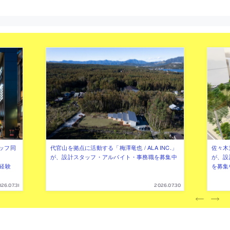
ッフ同
代官山を拠点に活動する「梅澤竜也 / ALA INC.」
佐々木慧
が、設計スタッフ・アルバイト・事務職を募集中
が、設
（経験
を募集
26.07.31
2026.07.30