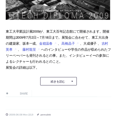
東工大卒業設計展2009が、東工大百年記念館にて開催されます。開催
期間は2009年7月2日～7月18日まで。展覧会に合わせて、東工大出身
の建築家、坂本一成、
金箱温春
、
高橋晶子
、大成優子 、
吉村
英孝
、
藤村龍至
へのインタビューや学生の作品が収められたフ
リーペーパーも発刊されるとの事。また、インタビューイーの参加に
よるレクチャーも行われるとのこと。
展覧会の詳細は以下。
続きを読む
SHARE
2009.06.08 Mon 22:21
permalink