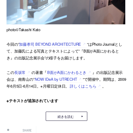
photo©Takashi Kato
今回の”
加藤孝司 BEYOND ARCHITECTURE
“はPhoto Journalとし
て、加藤氏による写真とテキストによって”『B面がA面にかわると
き』の出版記念展示会”の様子をお届けします。
この
長坂常
の著書『
B面がA面にかわるとき
』の出版記念展示
会は、南青山の”
NOW IDeA by UTRECHT
“で開催中。期間は、2009
年6月5日-6月14日。※月曜日定休日。
詳しくはこちら
。
※テキストが追加されています
続きを読む
SHARE