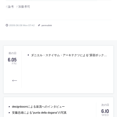
論考
加藤孝司
2009.06.08 Mon 07:42
permalink
ダニエル・ステイサム・アーキテクツによる”原宿ボックスハウス”
6
.
05
FRI
designboomによる坂茂へのインタビュー
6
.
10
安藤忠雄による”punta della dogana”の写真
WED