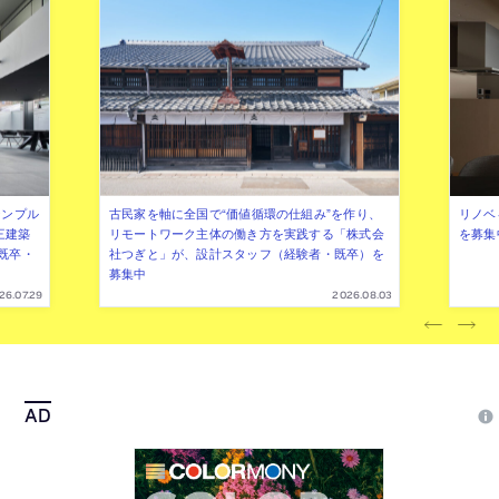
シンプル
古民家を軸に全国で“価値循環の仕組み”を作り、
リノベ
三建築
リモートワーク主体の働き方を実践する「株式会
を募集
既卒・
社つぎと」が、設計スタッフ（経験者・既卒）を
募集中
26.07.29
2026.08.03