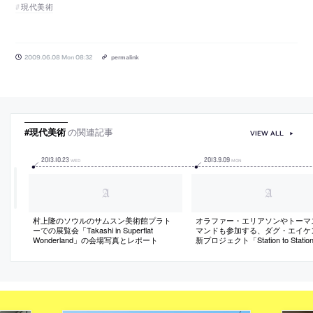
現代美術
2009.06.08 Mon 08:32
permalink
#現代美術
の関連記事
VIEW ALL
2013
.
10
.
23
2013
.
9
.
09
WED
MON
村上隆のソウルのサムスン美術館プラト
オラファー・エリアソンやトーマ
ーでの展覧会「Takashi in Superflat
マンドも参加する、ダグ・エイケ
Wonderland」の会場写真とレポート
新プロジェクト「Station to Stati
介記事