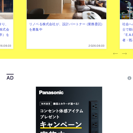
作り、
リノベる株式会社が、設計パートナー (業務委託)
社会へ
株式会
を募集中
士で助
卒）を
「E.A
者・既
26.08.03
2026.08.03