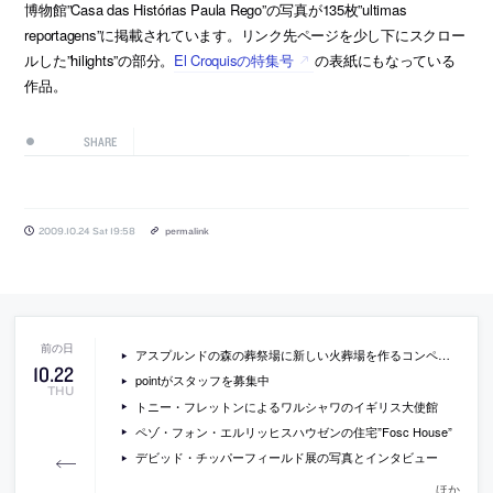
博物館”Casa das Histórias Paula Rego”の写真が135枚”ultimas
reportagens”に掲載されています。リンク先ページを少し下にスクロー
ルした”hilights”の部分。
El Croquisの特集号
の表紙にもなっている
作品。
SHARE
2009.10.24 Sat 19:58
permalink
アスプルンドの森の葬祭場に新しい火葬場を作るコンペの招待建築家の提案
10
.
22
pointがスタッフを募集中
THU
トニー・フレットンによるワルシャワのイギリス大使館
ペゾ・フォン・エルリッヒスハウゼンの住宅”Fosc House”
デビッド・チッパーフィールド展の写真とインタビュー
ほか