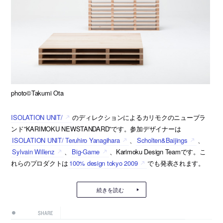
photo©Takumi Ota
ISOLATION UNIT/
のディレクションによるカリモクのニューブラ
ンド”KARIMOKU NEWSTANDARD”です。参加デザイナーは
ISOLATION UNIT/ Teruhiro Yanagihara
、
Scholten&Baijings
、
Sylvain Willenz
、
Big-Game
、Karimoku Design Teamです。こ
れらのプロダクトは
100% design tokyo 2009
でも発表されます。
続きを読む
SHARE