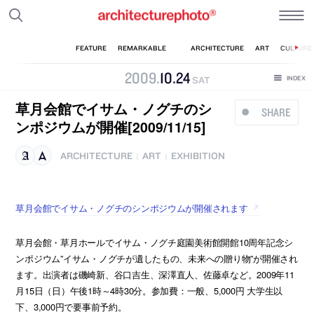
2009
.
10
.
24
SAT
草月会館でイサム・ノグチのシ
SHARE
ンポジウムが開催[2009/11/15]
ARCHITECTURE
ART
EXHIBITION
|
|
草月会館でイサム・ノグチのシンポジウムが開催されます
草月会館・草月ホールでイサム・ノグチ庭園美術館開館10周年記念シ
ンポジウム”イサム・ノグチが遺したもの、未来への贈り物”が開催され
ます。出演者は磯崎新、谷口吉生、深澤直人、佐藤卓など。2009年11
月15日（日）午後1時～4時30分。参加費：一般、5,000円 大学生以
下、3,000円で要事前予約。