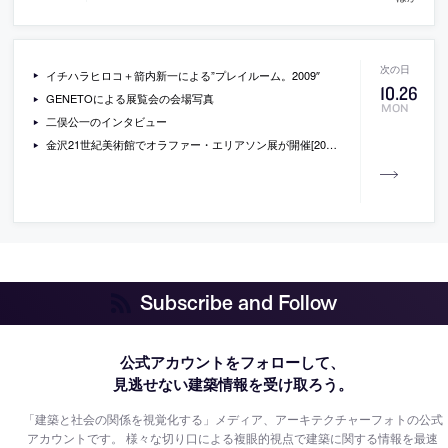
イチハラヒロコ＋箭内新一による”プレイルーム。2009″
10
.
26
GENETOによる展覧会の会場写真
MON
二俣公一のインタビュー
金沢21世紀美術館でオラファー・エリアソン展が開催[2009/11/21-2010/3/22]
Subscribe and Follow
公式アカウントをフォローして、
見逃せない建築情報を受け取ろう。
「建築と社会の関係を視覚化する」メディア、アーキテクチャーフォトの公式
アカウントです。
様々な切り口による複眼的視点で建築に関する情報を最速