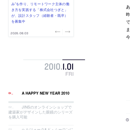
式会社」が、設計スタッフ（経験
み”を作り、リモートワーク主体の働
ー (業務委託) を募集中
け、スタッフ同士で助け合う環境づ
ALA INC.」が、設計スタッフ・アル
者・既卒・2027年新卒）を募集中
き方を実践する「株式会社つぎと」
くりも行う「E.A.S.T.architects」
バイト・事務職を募集中
が、設計スタッフ（経験者・既卒）
が、設計スタッフ（経験者・既卒・
を募集中
2027年新卒）を募集中
2026.08.07
2026.08.03
2026.08.03
2026.07.31
2026.07.30
2010
.
1
.
01
FRI
A HAPPY NEW YEAR 2010
JINSのオンラインショップで
建築家がデザインした眼鏡のシリーズ
を購入可能
ヘルツォーク&ド・ムーロンに