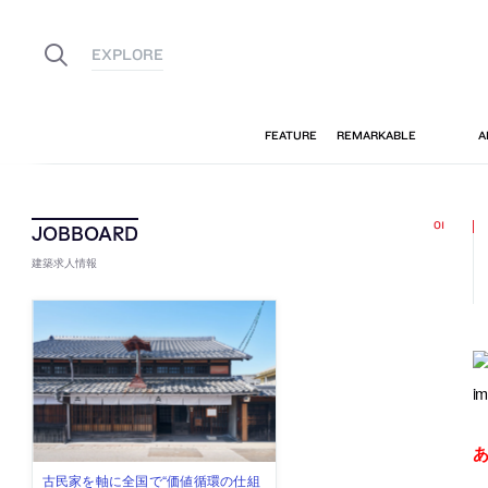
建築求人情報
im
佐々木慧が主宰する「axonometric株
古民家を軸に全国で“価値循環の仕組
リノベる株式会社が、設計パートナ
社会への影響力のある建築を手掛
代官山を拠点に活動する「梅澤竜也 /