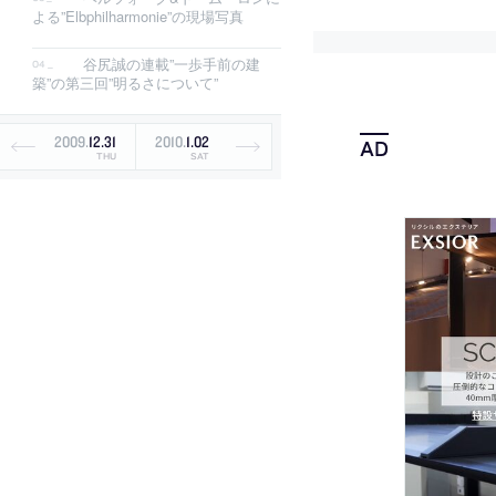
よる”Elbphilharmonie”の現場写真
谷尻誠の連載”一歩手前の建
築”の第三回”明るさについて”
2009
.
12
.
31
2010
.
1
.
02
THU
SAT