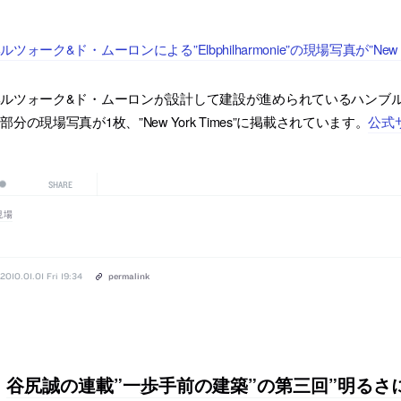
ルツォーク&ド・ムーロンによる”Elbphilharmonie”の現場写真が”New 
ルツォーク&ド・ムーロンが設計して建設が進められているハンブルクの劇場施
部分の現場写真が1枚、”New York Times”に掲載されています。
公式
SHARE
現場
2010.01.01 Fri 19:34
permalink
谷尻誠の連載”一歩手前の建築”の第三回”明るさ