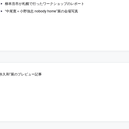
柳本浩市が札幌で行ったワークショップのレポート
“中尾寛＋小野強志 nobody home”展の会場写真
清水久和”展のプレビュー記事