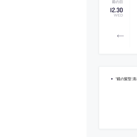
12
.
30
WED
“鏡の髪型 