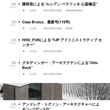
隈研吾による”ルシアン ペラフィネ 心斎橋店”
1
.
11
MON
SHARE
ARCHITECTURE
/
REMARKABLE
Casa Brutus、最新号(119号)
1
.
11
MON
SHARE
ARCHITECTURE
/
BOOK
HHD_FUNによる”YJP アドミニストラティブ セ
1
.
11
MON
ンター”
SHARE
ARCHITECTURE
グネディンガー・アーキテクテンによる”Otto
1
.
11
MON
Bock”
SHARE
ARCHITECTURE
アンドレア・トグノン・アーキテクチャーによ
1
.
11
MON
る”レジデンスO”