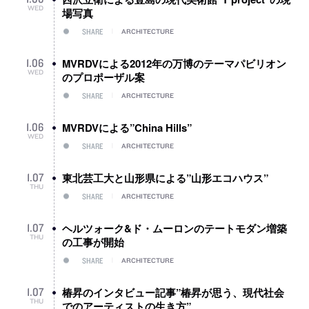
WED
場写真
SHARE
ARCHITECTURE
MVRDVによる2012年の万博のテーマパビリオン
1
.
06
WED
のプロポーザル案
SHARE
ARCHITECTURE
MVRDVによる”China Hills”
1
.
06
WED
SHARE
ARCHITECTURE
東北芸工大と山形県による”山形エコハウス”
1
.
07
THU
SHARE
ARCHITECTURE
ヘルツォーク&ド・ムーロンのテートモダン増築
1
.
07
THU
の工事が開始
SHARE
ARCHITECTURE
椿昇のインタビュー記事”椿昇が思う、現代社会
1
.
07
THU
でのアーティストの生き方”