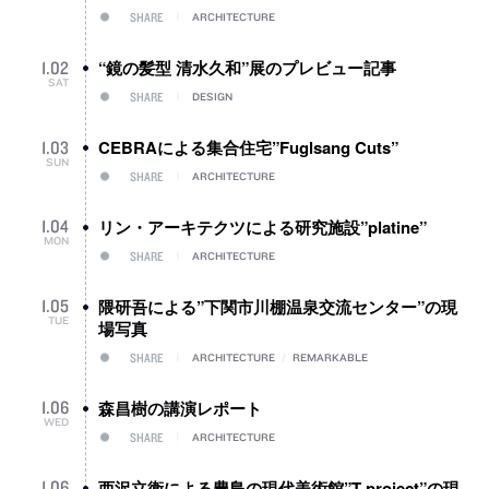
SHARE
ARCHITECTURE
“鏡の髪型 清水久和”展のプレビュー記事
1
.
02
SAT
SHARE
DESIGN
CEBRAによる集合住宅”Fuglsang Cuts”
1
.
03
SUN
SHARE
ARCHITECTURE
リン・アーキテクツによる研究施設”platine”
1
.
04
MON
SHARE
ARCHITECTURE
隈研吾による”下関市川棚温泉交流センター”の現
1
.
05
TUE
場写真
SHARE
ARCHITECTURE
/
REMARKABLE
森昌樹の講演レポート
1
.
06
WED
SHARE
ARCHITECTURE
西沢立衛による豊島の現代美術館”T project”の現
1
.
06