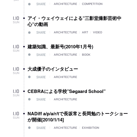
SHARE
ARCHITECTURE
/
COMPETITION
アイ・ウェイウェイによる”三影堂撮影芸術中
1
.
10
SUN
心”の動画
SHARE
ARCHITECTURE
/
ART
/
VIDEO
建築知識、最新号(2010年1月号)
1
.
10
SUN
SHARE
ARCHITECTURE
/
BOOK
大成優子のインタビュー
1
.
10
SUN
SHARE
ARCHITECTURE
CEBRAによる学校”Søgaard School”
1
.
10
SUN
SHARE
ARCHITECTURE
NADiff a/p/a/r/tで長坂常と長岡勉のトークショー
1
.
10
SUN
が開催[2010/1/14]
SHARE
ARCHITECTURE
/
EXHIBITION