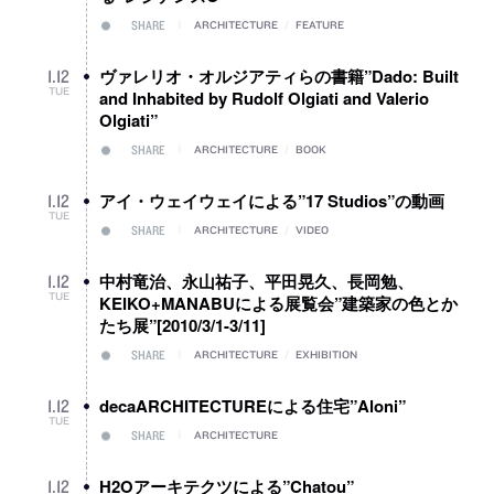
SHARE
ARCHITECTURE
/
FEATURE
ヴァレリオ・オルジアティらの書籍”Dado: Built
1
.
12
TUE
and Inhabited by Rudolf Olgiati and Valerio
Olgiati”
SHARE
ARCHITECTURE
/
BOOK
アイ・ウェイウェイによる”17 Studios”の動画
1
.
12
TUE
SHARE
ARCHITECTURE
/
VIDEO
中村竜治、永山祐子、平田晃久、長岡勉、
1
.
12
TUE
KEIKO+MANABUによる展覧会”建築家の色とか
たち展”[2010/3/1-3/11]
SHARE
ARCHITECTURE
/
EXHIBITION
decaARCHITECTUREによる住宅”Aloni”
1
.
12
TUE
SHARE
ARCHITECTURE
H2Oアーキテクツによる”Chatou”
1
.
12