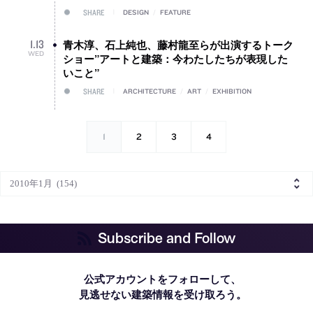
SHARE
DESIGN
/
FEATURE
青木淳、石上純也、藤村龍至らが出演するトーク
1
.
13
WED
ショー”アートと建築：今わたしたちが表現した
いこと”
SHARE
ARCHITECTURE
/
ART
/
EXHIBITION
1
2
3
4
Subscribe and Follow
公式アカウントをフォローして、
見逃せない建築情報を受け取ろう。