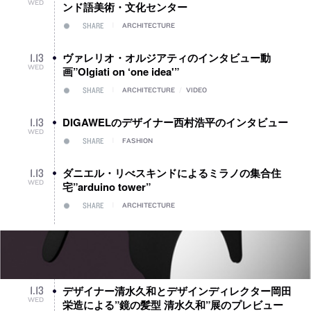
WED
ンド語美術・文化センター
SHARE
ARCHITECTURE
ヴァレリオ・オルジアティのインタビュー動
1
.
13
WED
画”Olgiati on ‘one idea'”
SHARE
ARCHITECTURE
/
VIDEO
DIGAWELのデザイナー西村浩平のインタビュー
1
.
13
WED
SHARE
FASHION
ダニエル・リべスキンドによるミラノの集合住
1
.
13
WED
宅”arduino tower”
SHARE
ARCHITECTURE
デザイナー清水久和とデザインディレクター岡田
1
.
13
WED
栄造による”鏡の髪型 清水久和”展のプレビュー