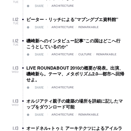
TUE
SHARE
ARCHITECTURE
ピーター・リッチによる”マプングブエ資料館”
1
.
12
TUE
SHARE
ARCHITECTURE
/
REMARKABLE
磯崎新へのインタビュー記事”この国はどこへ行
1
.
12
TUE
こうとしているのか”
SHARE
ARCHITECTURE
/
CULTURE
/
REMARKABLE
LIVE ROUNDABOUT 2010の概要が発表。出演、
1
.
13
WED
磯崎新ら。テーマ、メタボリズム2.0―都市へ回帰
せよ。
SHARE
ARCHITECTURE
オルジアティ親子の建築の場所を詳細に記したマ
1
.
13
WED
ップをダウンロード可能
SHARE
ARCHITECTURE
/
REMARKABLE
オードネル+トゥミ アーキテクツによるアイルラ
1
.
13