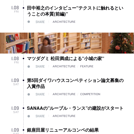
田中裕之のインタビュー”テクストに触れるとい
1
.
08
FRI
うことの本質(前編)”
SHARE
ARCHITECTURE
マツダグミ 松田満成による”小城の家”
1
.
08
FRI
SHARE
ARCHITECTURE
/
FEATURE
第5回ダイワハウスコンペティション論文募集の
1
.
09
SAT
入賞作品
SHARE
ARCHITECTURE
/
COMPETITION
SANAAの”ルーブル・ランス”の建設がスタート
1
.
09
SAT
SHARE
ARCHITECTURE
銀座田屋リニューアルコンペの結果
1
.
09
SAT