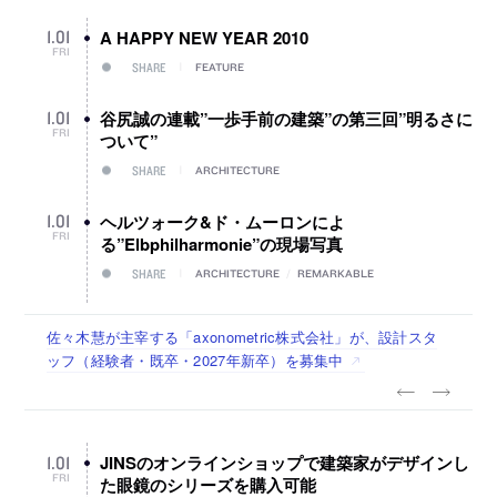
A HAPPY NEW YEAR 2010
1
.
01
FRI
SHARE
FEATURE
谷尻誠の連載”一歩手前の建築”の第三回”明るさに
1
.
01
FRI
ついて”
SHARE
ARCHITECTURE
ヘルツォーク&ド・ムーロンによ
1
.
01
FRI
る”Elbphilharmonie”の現場写真
SHARE
ARCHITECTURE
/
REMARKABLE
佐々木慧が主宰する「axonometric株式会社」が、設計スタ
古民家を軸に全国で“価値循環の仕組み”を作り、リモートワ
リノベる株式会社が、設計パートナー (業務委託) を募集中
社会への影響力のある建築を手掛け、スタッフ同士で助け合
代官山を拠点に活動する「梅澤竜也 / ALA INC.」が、設計ス
ッフ（経験者・既卒・2027年新卒）を募集中
ーク主体の働き方を実践する「株式会社つぎと」が、設計ス
う環境づくりも行う「E.A.S.T.architects」が、設計スタッフ
タッフ・アルバイト・事務職を募集中
タッフ（経験者・既卒）を募集中
（経験者・既卒・2027年新卒）を募集中
JINSのオンラインショップで建築家がデザインし
1
.
01
FRI
た眼鏡のシリーズを購入可能