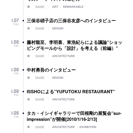
SHARE
ART
/
REMARKABLE
三保谷硝子店の三保谷友彦へのインタビュー
1
.
07
THU
SHARE
DESIGN
藤村龍至、李明喜、東浩紀らによる議論”ショッ
1
.
08
FRI
ピングモールから「設計」を考える（前編）”
SHARE
ARCHITECTURE
中村勇吾のインタビュー
1
.
08
FRI
SHARE
DESIGN
ISSHOによる”YUFUTOKU RESTAURANT”
1
.
08
FRI
SHARE
ARCHITECTURE
タカ・イシイギャラリーで田根剛の展覧会”sur-
1
.
08
FRI
impression”が開催[2010/1/16-2/13]
SHARE
ARCHITECTURE
/
EXHIBITION