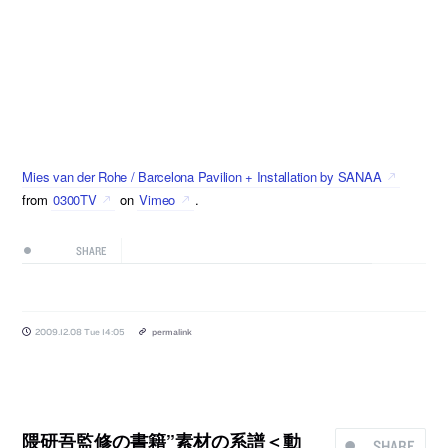
Mies van der Rohe / Barcelona Pavilion + Installation by SANAA
from
0300TV
on
Vimeo
.
SHARE
2009.12.08 Tue 14:05
permalink
隈研吾監修の書籍”素材の系譜＜動
SHARE