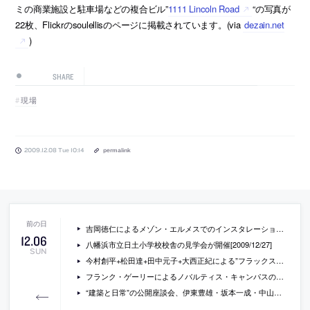
ミの商業施設と駐車場などの複合ビル”
1111 Lincoln Road
“の写真が
22枚、Flickrのsoulellisのページに掲載されています。(via
dezain.net
)
SHARE
現場
2009.12.08 Tue 10:14
permalink
吉岡徳仁によるメゾン・エルメスでのインスタレーション”Maison Hermès Window Display”
12
.
06
八幡浜市立日土小学校校舎の見学会が開催[2009/12/27]
SUN
今村創平+松田達+田中元子+大西正紀による”フラックスタウン・熱海”
フランク・ゲーリーによるノバルティス・キャンパスの新施設
“建築と日常”の公開座談会、伊東豊雄・坂本一成・中山英之・長谷川豪出演が開催[2010/1/18]