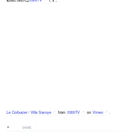
Le Corbusier / Villa Savoye
from
0300TV
on
Vimeo
.
SHARE