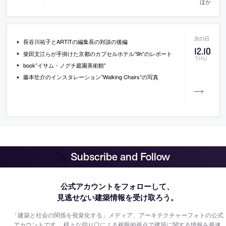
ほか
長谷川祐子とARTiTの編集長の対談の後編
12
.
10
柴田文江らが手掛けた京都のカプセルホテル”9h”のレポート
THU
book”イサム・ノグチ庭園美術館”
藤本壮介のインスタレーション”Walking Chairs”の写真
Subscribe and Follow
公式アカウントをフォローして、
見逃せない建築情報を受け取ろう。
「建築と社会の関係を視覚化する」メディア、アーキテクチャーフォトの公式
アカウントです。
様々な切り口による複眼的視点で建築に関する情報を最速