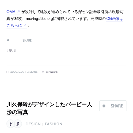
OMA
が設計して建設が進められている深セン証券取引所の現場写
真が35枚、movingsities.orgに掲載されています。完成時の
CG画像は
こちらに
。
SHARE
現場
2009.12.08 Tue 20:05
permalink
川久保玲がデザインしたバービー人
SHARE
形の写真
DESIGN
FASHION
|