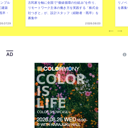
シンプル
古民家を軸に全国で“価値循環の仕組み”を作り、
リノベ
三建築
リモートワーク主体の働き方を実践する「株式会
を募集
既卒・
社つぎと」が、設計スタッフ（経験者・既卒）を
募集中
26.07.29
2026.08.03