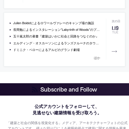
Julien Boidotによるロワールヴァレーのキャンプ場の施設
1
.
19
長岡勉によるインスタレーション”Labyrinth of Woods”のプレビュー
TUE
五十嵐太郎の著書『建築はいかに社会と回路をつなぐのか』
エルディング・オスカーソンによるランズクルーナのタウンハウス
ドミニク・ペローによるアルビのグランド劇場
ほか
Subscribe and Follow
公式アカウントをフォローして、
見逃せない建築情報を受け取ろう。
「建築と社会の関係を視覚化する」メディア、アーキテクチャーフォトの公式
アカウントです。
様々な切り口による複眼的視点で建築に関する情報を最速