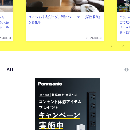
作り、
リノベる株式会社が、設計パートナー (業務委託)
社会へ
株式会
を募集中
士で助
卒）を
「E.A
者・既
26.08.03
2026.08.03