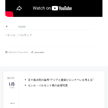
SHARE
セシル・バルモンド
2010.01.17 Sun 10:19
permalink
五十嵐太郎の論考”アジアと建築ビエンナーレを考える”
1
.
15
セシル・バルモンド展の会場写真
FRI