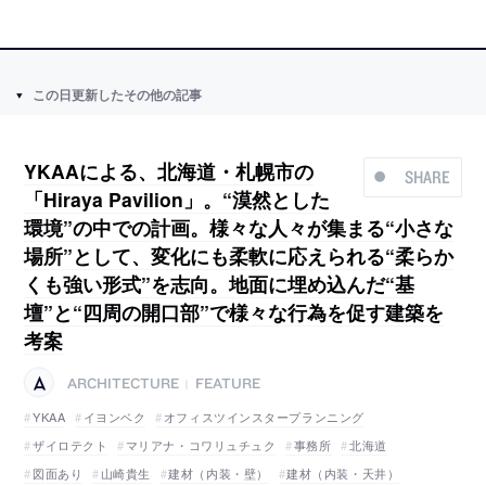
この日更新したその他の記事
YKAAによる、北海道・札幌市の
SHARE
「Hiraya Pavilion」。“漠然とした
環境”の中での計画。様々な人々が集まる“小さな
場所”として、変化にも柔軟に応えられる“柔らか
くも強い形式”を志向。地面に埋め込んだ“基
壇”と“四周の開口部”で様々な行為を促す建築を
考案
ARCHITECTURE
FEATURE
|
YKAA
イヨンベク
オフィスツインスタープランニング
ザイロテクト
マリアナ・コワリュチュク
事務所
北海道
図面あり
山崎貴生
建材（内装・壁）
建材（内装・天井）