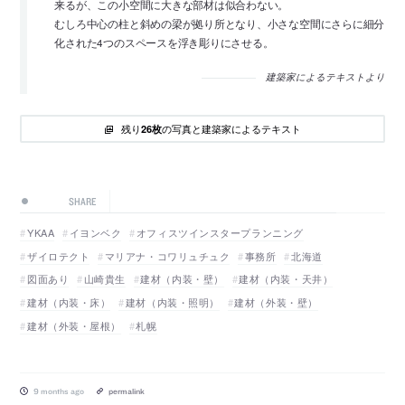
来るが、この小空間に大きな部材は似合わない。
むしろ中心の柱と斜めの梁が拠り所となり、小さな空間にさらに細分
化された4つのスペースを浮き彫りにさせる。
建築家によるテキストより
残り
の写真と建築家によるテキスト
26枚
SHARE
YKAA
イヨンベク
オフィスツインスタープランニング
ザイロテクト
マリアナ・コワリュチュク
事務所
北海道
図面あり
山崎貴生
建材（内装・壁）
建材（内装・天井）
建材（内装・床）
建材（内装・照明）
建材（外装・壁）
建材（外装・屋根）
札幌
9 months ago
permalink