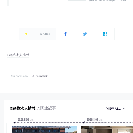
job.architecturephoto.net
AP JOB
建築求人情報
9 months ago
permalink
#建築求人情報
の関連記事
VIEW ALL
2026
.
8
.
03
2026
.
8
.
03
MON
MON