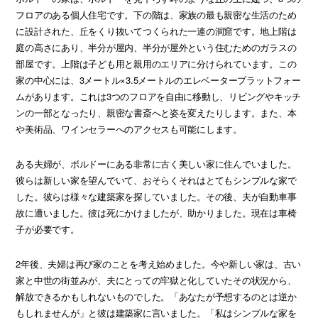
フロアのある個人住宅です。下の階は、家族の最も親密な生活のため
に設計された、丘をくり抜いてつくられた一連の洞窟です。地上階は
庭の高さにあり、半分が屋内、半分が屋外という住むためのガラスの
部屋です。上階は子ども用と親用のエリアに分けられています。この
家の中心には、3メートル×3.5メートルのエレベータープラットフォー
ムがあります。これは3つのフロアを自由に移動し、リビングやキッチ
ンの一部となったり、親密な書斎へと姿を変えたりします。また、本
や美術品、ワインセラーへのアクセスも可能にします。
ある夫婦が、ボルドーにある非常に古く美しい家に住んでいました。
彼らは新しい家を望んでいて、おそらくそれはとてもシンプルな家で
した。彼らは様々な建築家を探していました。その後、夫が自動車事
故に遭いました。彼は死にかけましたが、助かりました。現在は車椅
子が必要です。
2年後、夫婦は再び家のことを考え始めました。今や新しい家は、古い
家と中世の街並みが、夫にとっての牢獄と化していたその状況から、
解放できるかもしれないものでした。「あなたが予想するのとは逆か
もしれませんが」と彼は建築家に言いました。「私はシンプルな家を