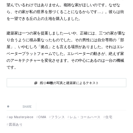
望んでいるわけではありません。複雑な家がほしいのです。なぜな
ら、その家が私の世界を形づくることになるからです…」。彼らは街
を一望できる丘の上の土地を購入しました。
建築家は一つの家を提案しました──いや、正確には、三つの家が重な
り合うように積み重なったものでした。その男性には自分専用の「部
屋」、いやむしろ「拠点」とも言える場所がありました。それはエレ
ベータープラットフォームでした。エレベーターの動きが、絶えず家
のアーキテクチャーを変化させます。その中心にあるのは一台の機械
です。
残り
の写真と建築家によるテキスト
40枚
SHARE
ap Masterpiece
OMA
フランス
レム・コールハース
住宅
図面あり