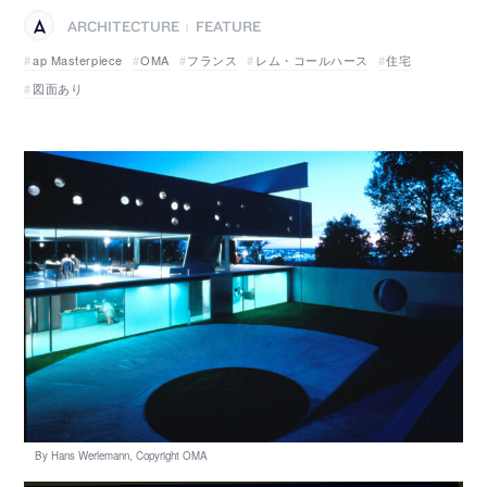
ARCHITECTURE
FEATURE
|
ap Masterpiece
OMA
フランス
レム・コールハース
住宅
図面あり