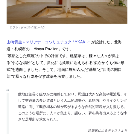
山崎貴生＋マリアナ・コワリュチュク / YKAA
が設計した、北海
道・札幌市の「Hiraya Pavilion」です。
“漠然とした環境”の中での計画です。建築家は、様々な人々が集ま
る“小さな場所”として、変化にも柔軟に応えられる“柔らかくも強い形
式”を志向しました。そして、地面に埋め込んだ“基壇”と“四周の開口
部”で様々な行為を促す建築を考案しました。
敷地は細長く緩やかに傾斜しており、周辺は大きな高架や電波塔、そ
して交通量の多い道路という人工的環境や、真駒内川やサイクリング
道路に面して既存樹木の緑が広がるような自然的環境が入り混じる。
このような場所に、人々が集まり、語らい、夢を共有出来るような小
さな居場所が求められた。
建築家によるテキストより