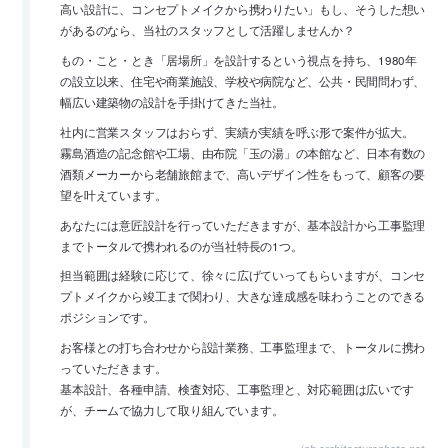
高い設計に、コンセプトメイクから携わりたい」もし、そうした想い
があるのなら、当社のスタッフとして活躍しませんか？
もの・こと・とき「居場所」を設計するという視点を持ち、1980年
の設立以来、住宅や商業施設、学校や病院など、公共・民間問わず、
幅広い建築物の設計を手掛けてきた当社。
社内に営業スタッフはおらず、実績が実績を呼ぶ形で案件が拡大。
霧島酒造の記念館や工場、由布院「玉の湯」の本館など、日本有数の
酒類メーカーから老舗旅館まで、高いデザイン性をもって、顧客の要
望を叶えています。
あなたには意匠設計を行っていただきますが、基本設計から工事監理
までトータルで携われるのが当社特長の1つ。
担当範囲は経験に応じて、徐々に広げていってもらいますが、コンセ
プトメイクから竣工まで関わり、大きな達成感を味わうことのできる
ポジションです。
お客様との打ち合わせから設計業務、工事監理まで、トータルに携わ
っていただきます。
基本設計、各種申請、検査対応、工事監理と、対応範囲は広いです
が、チームで協力して取り組んでいます。