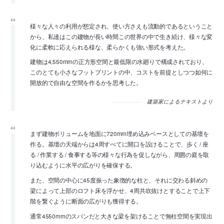
様々な人々の利用が想定され、使い方さえも流動的であるということ
から、私達はこの建物が長い時間この世界の中で生き続け、様々な変
化に柔軟に応えられる様な、柔らかくも強い形式を考えた。
建物は4,550mmの正方形空間と最低限の水廻りで構成されており、
このとても小さなフットプリントの中、コストを前提としつつ如何に
開放的で自由な空間を作るかを思考した。
建築家によるテキストより
まず建物ボリュームを地面に720mm埋め込みベースとしての基壇を
作る。基壇の天端からは4周すべてに開口を設けることで、歩く / 座
る / 作業する / 食事する等の様々な行為を促しながら、周囲の庭を取
り込むように水平の広がりを確保する。
また、空間の中心に45度振った象徴的な柱と、それに交わる斜めの
梁によって上部のロフト床を浮かせ、4周共吹抜けとすることで上下
階を繋ぐように断面の広がりも獲得する。
通常4550mmのスパンだと大きな梁を架けることで無柱空間を実現出