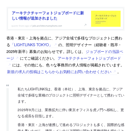
アーキテクチャーフォトジョブボードに新
しい情報が追加されました
job.architecturephoto.net
香港・東京・上海を拠点に、アジア全域で多様なプロジェクトに携わ
る
「LIGHTLINKS TOKYO」
の、照明デザイナー（経験者・既卒・
2025年新卒）募集のお知らせです。詳しくは、
ジョブボードの当該ペ
ージ
にてご確認ください。
アーキテクチャーフォトジョブボード
には、その他にも、色々な事務所の求人情報が掲載されています。
新規の求人の投稿はこちらからお気軽にお問い合わせください
。
私たちLIGHTLINKSは、香港（本社）、上海、東京を拠点に、アジア
全域で多様な業種のプロジェクトに照明デザイナーとして携わってい
ます。
2025年9月には、業務拡大に伴い東京オフィスを虎ノ門へ移転し、更
なる成長を目指します。
香港・東京・上海が連携して進めるプロジェクトも多く、国際的な感
覚を養いながら、建築・インテリア照明に関わる業務経験を積むこと