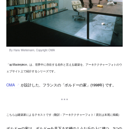
「ap Masterpiece」は、世界中に存在する名作と言える建築を、アーキテクチャーフォトのウ
ェブサイト上で紹介するシリーズです。
OMA
が設計した、フランスの「ボルドーの家」(1998年) です。
こちらは建築家によるテキストです（翻訳：アーキテクチャーフォト / 原文は末尾に掲載）
ボルドーの家は、ボルドーを見下ろす岬のような丘の上に建つ、3つの