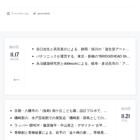
9 months ago
permalink
谷口吉生と高宮真介による、静岡・掛川の「資生堂アートハウス」(1978年) が、2026年6月末で閉館へ。1979年度の日本建築学会賞 (作品) 受賞作品。アート支援活動は銀座の “資生堂ギャラリー”に集約
11
.
17
パナソニックが運営する、東京・新橋の“BRIDGEHEAD Shimbashi”を会場に「『現し』を考える。展ver.3.0」が開催。スキーマ建築計画出身の西原将が企画監修手掛ける、“現し”をテーマとした展示。次なる展開として“壁”と“床”に注目し、“配線方法”を検討。ver.2.0で製作した“現し天井標準化マニュアル”等も出品
MON
永冶建築研究所とdddessinによる、岐阜・多治見市の「アイコットリョーワ本社オフィス」。タイルメーカー本社での改修計画。ブランドイメージを体現する“普遍的な美しさ”を求め、“新旧の構造を調和”させる設計を志向。既存トラス梁などを生かして“3列5つのフレーム”を空間に挿入する構成を考案
京都・八幡市の「(仮称) 南ケ丘こども園」設計プロポで、キノアーキテクツが受注候補者に選定。二次審査には、無有建築工房・ジオ-グラフィック・デザイン・ラボ JV、芦澤竜一・水原建築事務所・VANS JV、榊原・吉村・創都 JV、日比野設計・吉村靖孝・EL3 JVが名を連ねる。各者の提案書も公開
11
.
21
磯崎新の、水戸芸術館での展覧会「磯崎新：群島としての建築」。没後国内初となる大規模回顧展。単一の領域にとどまらない活動を、模型・図面・スケッチ・インスタレーション等を通して俯瞰的に紹介。会場設計は日埜直彦が手掛ける
FRI
ラッパー 環ROY・藤原徹平・中山英之・デザイナー 古平正義が出演する、日本ペイント主催のスペシャルトークセッションが開催。建築学生コンペ「AYDA2025」の開催に合わせて企画された審査員ら参加のイベント。学生限定で参加者を募集中
青柳創と青柳綾夏による、岩手の「金ケ崎の家」。寄棟屋根や左官真壁の採用が必須な地域。意思と無関係に“外形が決まる”状況に対し、通常と異なり“内部の空洞”の支え方を思考せざる負えない設計過程に着目。空洞を実態に変質させるべく極細列柱の構造体を考案