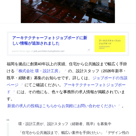
アーキテクチャーフォトジョブボードに新
しい情報が追加されました
job.architecturephoto.net
福岡を拠点に創業40年以上の実績、住宅から公共施設まで幅広く手掛
ける
「株式会社 環・設計工房」
の、設計スタッフ（2026年新卒・
既卒・経験者）募集のお知らせです。詳しくは、
ジョブボードの当該
ページ
にてご確認ください。
アーキテクチャーフォトジョブボー
ド
には、その他にも、色々な事務所の求人情報が掲載されていま
す。
新規の求人の投稿はこちらからお気軽にお問い合わせください
。
環・設計工房が、設計スタッフ（経験者、既卒）を募集中
「住宅から公共施設まで、幅広い案件を手掛けたい」「デザイン性の