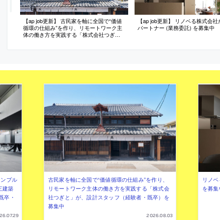
【ap job更新】 古民家を軸に全国で“価値
【ap job更新】 リノベる株式会
循環の仕組み”を作り、リモートワーク主
パートナー (業務委託) を募集中
体の働き方を実践する「株式会社つぎ
と」が、設計スタッフ（経験者・既卒）
を募集中
シンプル
古民家を軸に全国で“価値循環の仕組み”を作り、
リノベ
三建築
リモートワーク主体の働き方を実践する「株式会
を募集
既卒・
社つぎと」が、設計スタッフ（経験者・既卒）を
募集中
26.07.29
2026.08.03