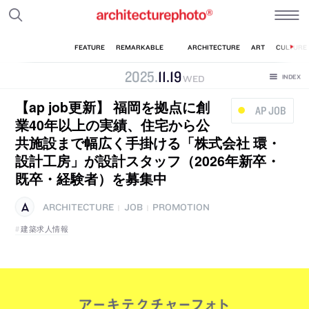
2025
.
11
.
19
WED
【ap job更新】 福岡を拠点に創
AP JOB
業40年以上の実績、住宅から公
共施設まで幅広く手掛ける「株式会社 環・
設計工房」が設計スタッフ（2026年新卒・
既卒・経験者）を募集中
ARCHITECTURE
JOB
PROMOTION
|
|
建築求人情報