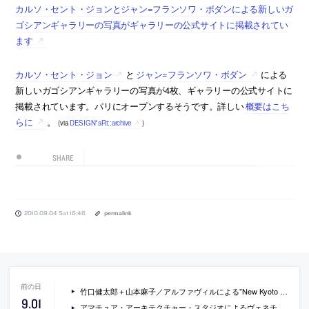
カルソ・セント・ジョンとジャン=フランソワ・ボダンによる新しいガ
ゴシアンギャラリーの写真がギャラリーの公式サイトに掲載されてい
ます
カルソ・セント・ジョン
と
ジャン=フランソワ・ボダン
による
新しいガゴシアンギャラリーの写真が4枚、ギャラリーの公式サイトに
掲載されています。パリにオープンするそうです。詳しい
概要はこち
らに
。
(via
DESIGN*aRt::archive
)
SHARE
2010.09.04 Sat 16:46
permalink
竹口健太郎＋山本麻子／アルファヴィルによる”New Kyoto Town House”
9
.
01
アマチュア・アーキテクチャー・スタジオによるヴェネチア・ビエンナーレ国際建築展のインスタレーションの写真