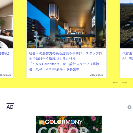
務委託)
社会への影響力のある建築を手掛け、スタッフ同
代官山を
士で助け合う環境づくりも行う
が、設
「E.A.S.T.architects」が、設計スタッフ（経験
者・既卒・2027年新卒）を募集中
26.08.03
2026.07.31