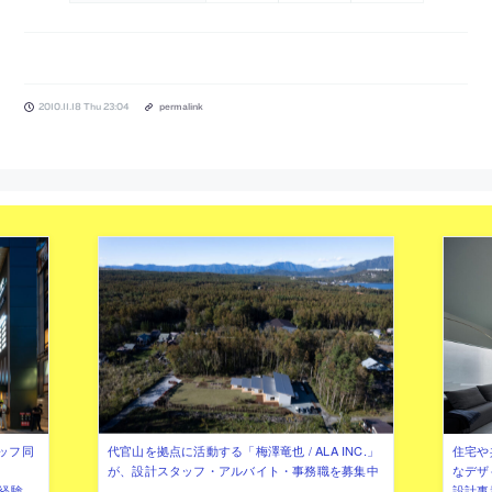
2010.11.18 Thu 23:04
permalink
ッフ同
代官山を拠点に活動する「梅澤竜也 / ALA INC.」
住宅や
が、設計スタッフ・アルバイト・事務職を募集中
なデザ
（経験
設計事