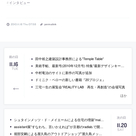
インタビュー
2010.11.18 Thu 07:58
permalink
田中裕之建築設計事務所による”Temple Table”
11
.
16
美術手帖、最新号(2010年12月号) 特集”最新デザインキーワード100″
TUE
中村竜治のサイトに新作の写真が追加
ドミニク・ペローの新しい書籍『20プロジェ』
三宅一生の展覧会”REALITY LAB 再生・再創造”の会場写真
ほか
シュタインメッツ・ド・メイエールによる住宅の増築”maison prijot”
11
.
20
assistant展”すなわち、言いかえれば”が京都のradlab.で開催[2010/12/10-1/16]
SAT
堀部安嗣による屋久島のアウトドアショップ”屋久島メッセンジャー”