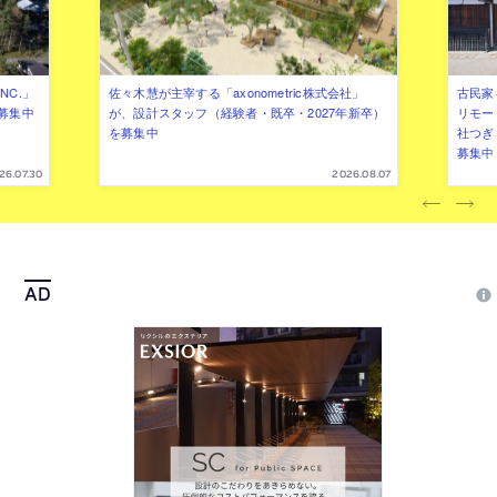
NC.」
佐々木慧が主宰する「axonometric株式会社」
古民家
募集中
が、設計スタッフ（経験者・既卒・2027年新卒）
リモー
を募集中
社つぎ
募集中
26.07.30
2026.08.07