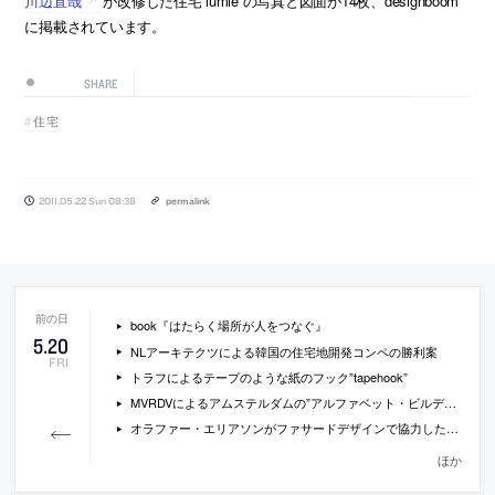
川辺直哉
が改修した住宅”lumie”の写真と図面が14枚、designboom
に掲載されています。
SHARE
住宅
2011.05.22 Sun 08:38
permalink
book『はたらく場所が人をつなぐ』
5
.
20
NLアーキテクツによる韓国の住宅地開発コンペの勝利案
FRI
トラフによるテープのような紙のフック”tapehook”
MVRDVによるアムステルダムの”アルファベット・ビルディング”の画像
オラファー・エリアソンがファサードデザインで協力したレイキャビークのコンサートホールの写真
ほか