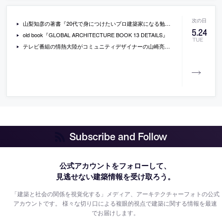
山梨知彦の著書『20代で身につけたいプロ建築家になる勉強法』
5
.
24
old book『GLOBAL ARCHITECTURE BOOK 13 DETAILS』
TUE
テレビ番組の情熱大陸がコミュニティデザイナーの山崎亮を特集[2011/5/29]
Subscribe and Follow
公式アカウントをフォローして、
見逃せない建築情報を受け取ろう。
「建築と社会の関係を視覚化する」メディア、アーキテクチャーフォトの公式
アカウントです。
様々な切り口による複眼的視点で建築に関する情報を最速
でお届けします。