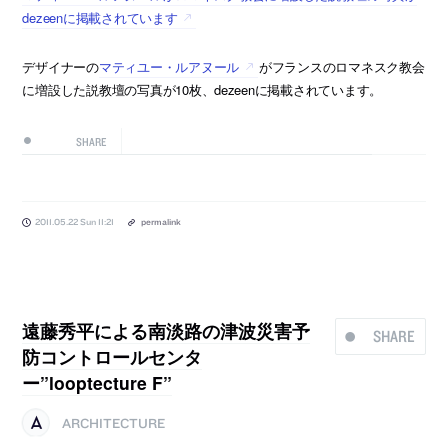
dezeenに掲載されています
デザイナーの
マティユー・ルアヌール
がフランスのロマネスク教会
に増設した説教壇の写真が10枚、dezeenに掲載されています。
SHARE
2011.05.22 Sun 11:21
permalink
遠藤秀平による南淡路の津波災害予
SHARE
防コントロールセンタ
ー”looptecture F”
ARCHITECTURE