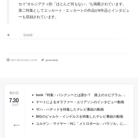
セイ”オルジアティ的「ほとんど何もない」”も掲載されています。
第二特集としてエッカート・エッカートの作品が8作品とインタビュ
ーも収録されています。
SHARE
2011.08.01 Mon 14:25
permalink
book『特集：バンクシーとは誰か？ 路上のエピグラム ユリイカ2011年8月号』
7
.
30
テートによるオラファー・エリアソンのインタビュー動画
SAT
ザハ・ハディドを特集したテレビ番組の動画
BIGのビャルケ・インゲルスを特集したテレビ番組の動画
ユルゲン・マイヤー・Hに「メトロポール・パラソル」について聞いているインタビュー動画