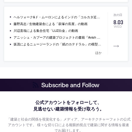
ヘルツォーク&ド・ムーロンによるインドの「コルカタ近代美術館」の画像
8
.
03
藤野高志 / 生物建築舎による「萩塚の長屋」の動画
WED
川辺直哉による集合住宅「LUZ白金」の動画
アニッシュ・カプーアの建築プロジェクトの書籍『Anish Kapoor: Architectural Projects』
坂茂によるニュージーランドの「紙のカテドラル」の模型写真
ほか
Subscribe and Follow
公式アカウントをフォローして、
見逃せない建築情報を受け取ろう。
「建築と社会の関係を視覚化する」メディア、アーキテクチャーフォトの公式
アカウントです。
様々な切り口による複眼的視点で建築に関する情報を最速
でお届けします。