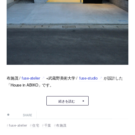
布施茂 /
fuse-atelier
+武蔵野美術大学 /
fuse-studio
が設計した
「House in ABIKO」です。
続きを読む
SHARE
fuse-atelier
住宅
千葉
布施茂