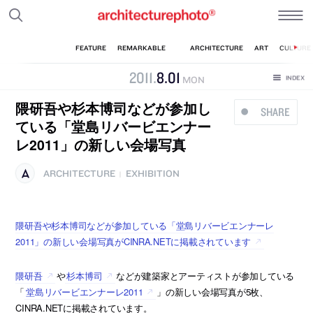
2011
.
8
.
01
MON
隈研吾や杉本博司などが参加し
SHARE
ている「堂島リバービエンナー
レ2011」の新しい会場写真
ARCHITECTURE
EXHIBITION
|
隈研吾や杉本博司などが参加している「堂島リバービエンナーレ
2011」の新しい会場写真がCINRA.NETに掲載されています
隈研吾
や
杉本博司
などが建築家とアーティストが参加している
「
堂島リバービエンナーレ2011
」の新しい会場写真が5枚、
CINRA.NETに掲載されています。