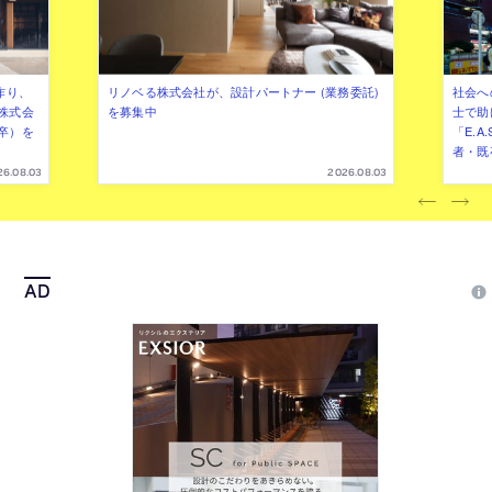
作り、
リノベる株式会社が、設計パートナー (業務委託)
社会へ
株式会
を募集中
士で助
卒）を
「E.A
者・既
26.08.03
2026.08.03