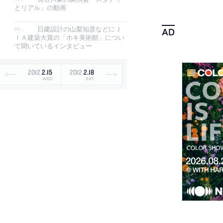
とリアル」の動画
日建設計の山梨知彦などにＪ
ＩＡ建築大賞の「ホキ美術館」につい
て聞いているインタビュー
2012
.
2
.
15
2012
.
2
.
18
WED
SAT