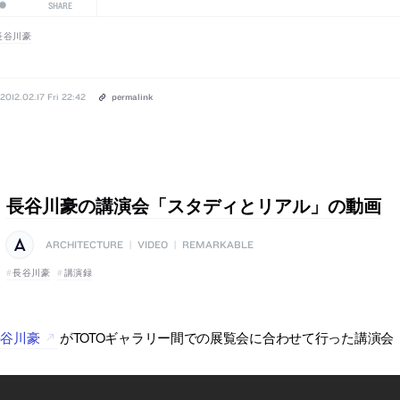
SHARE
長谷川豪
2012.02.17 Fri 22:42
permalink
長谷川豪の講演会「スタディとリアル」の動画
ARCHITECTURE
|
VIDEO
|
REMARKABLE
長谷川豪
講演録
長谷川豪
がTOTOギャラリー間での展覧会に合わせて行った講演