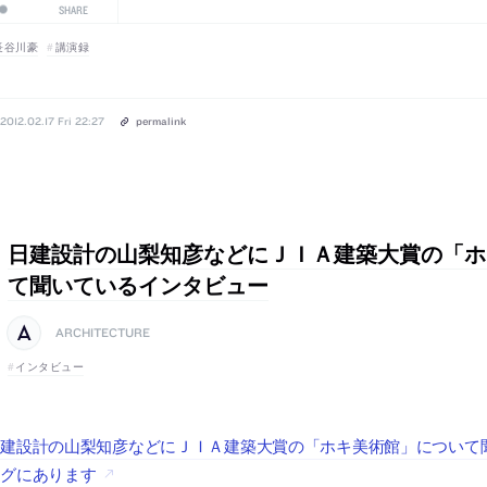
SHARE
長谷川豪
講演録
2012.02.17 Fri 22:27
permalink
日建設計の山梨知彦などにＪＩＡ建築大賞の「ホ
て聞いているインタビュー
ARCHITECTURE
インタビュー
日建設計の山梨知彦などにＪＩＡ建築大賞の「ホキ美術館」について
ログにあります