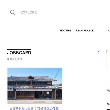
建築求人情報
M
M
佐々木慧が主宰する「axonometric株
古民家を軸に全国で“価値循環の仕組
リノベる株式会社が、設計パートナ
社会への影響力のある建築を手掛
代官山を拠点に活動する「梅澤竜也 /