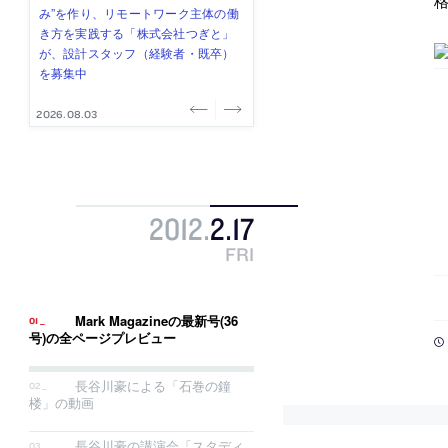
格
式会社」が、設計スタッフ（経験
み”を作り、リモートワーク主体の働
ー (業務委託) を募集中
け、スタッフ同士で助け合う環境づ
ALA INC.」が、設計スタッフ・アル
者・既卒・2027年新卒）を募集中
き方を実践する「株式会社つぎと」
くりも行う「E.A.S.T.architects」
バイト・事務職を募集中
が、設計スタッフ（経験者・既卒）
が、設計スタッフ（経験者・既卒・
を募集中
2027年新卒）を募集中
2026.08.07
2026.08.03
2026.08.03
2026.07.31
2026.07.30
2012
.
2
.
17
FRI
Mark Magazineの最新号(36
号)の全ページプレビュー
長谷川豪による「石巻の鐘
楼」の動画
長谷川豪の講演会「スタディ