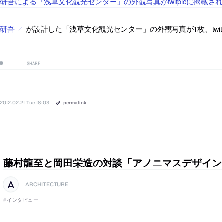
研吾による「浅草文化観光センター」の外観写真がtwitpicに掲載さ
隈研吾
が設計した「浅草文化観光センター」の外観写真が1枚、twit
SHARE
2012.02.21 Tue 18:03
permalink
藤村龍至と岡田栄造の対談「アノニマスデザイン
ARCHITECTURE
インタビュー