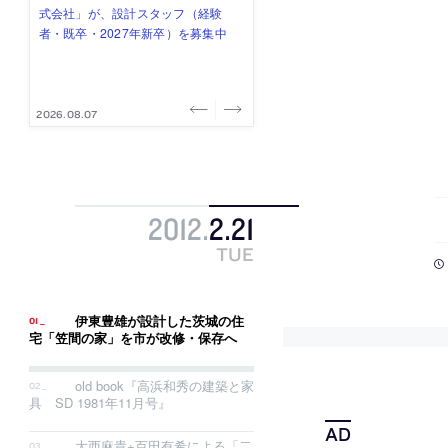
式会社」が、設計スタッフ（経験
み”を作り、リモートワーク主体の働
ー (業務委託) を募集中
け、スタッフ同士で助け合う環境づ
ALA INC.」が、設計スタッフ・アル
者・既卒・2027年新卒）を募集中
き方を実践する「株式会社つぎと」
くりも行う「E.A.S.T.architects」
バイト・事務職を募集中
が、設計スタッフ（経験者・既卒）
が、設計スタッフ（経験者・既卒・
を募集中
2027年新卒）を募集中
2026.08.07
2026.08.03
2026.08.03
2026.07.31
2026.07.30
2012
.
2
.
21
TUE
伊東豊雄が設計した茨城の住
宅「笠間の家」を市が改修・保存へ
old book『高浜和秀の建築と家
具 SD 1981年11月号』
大西麻貴+百田有希による「二