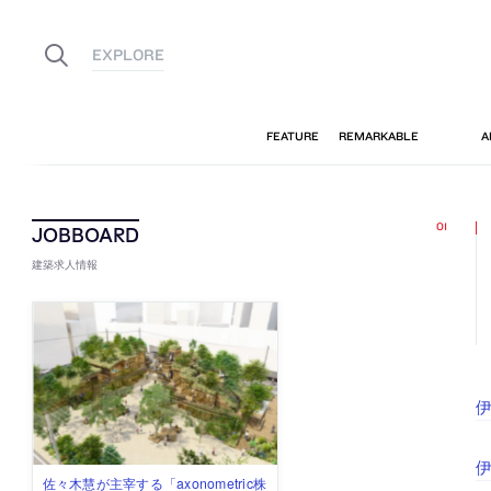
建築求人情報
佐々木慧が主宰する「axonometric株
古民家を軸に全国で“価値循環の仕組
リノベる株式会社が、設計パートナ
社会への影響力のある建築を手掛
代官山を拠点に活動する「梅澤竜也 /