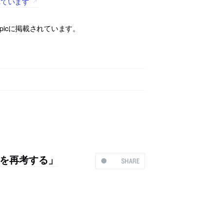
れています
picに掲載されています。
を再考する」
SHARE