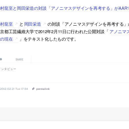
村龍至と岡田栄造の対談「アノニマスデザインを再考する」がAAR
藤村龍至
と
岡田栄造
の対談「アノニマスデザインを再考する」
京都工芸繊維大学で2012年2月11日に行われた公開対談「
アノニマス
ンの現在
」をテキスト化したものです。
SHARE
インタビュー
2012.02.21 Tue 17:54
permalink