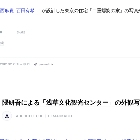
西麻貴+百田有希
が設計した東京の住宅「二重螺旋の家」の写真が12
SHARE
住宅
2012.02.21 Tue 18:21
permalink
隈研吾による「浅草文化観光センター」の外観写
ARCHITECTURE
|
REMARKABLE