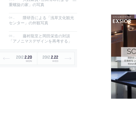
重螺旋の家」の写真
隈研吾による「浅草文化観光
センター」の外観写真
藤村龍至と岡田栄造の対談
「アノニマスデザインを再考する」
2012
.
2
.
20
2012
.
2
.
22
MON
WED