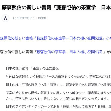
藤森照信の新しい書籍『藤森照信の茶室学―日本
ARCHITECTURE
|
BOOK
森照信の新しい書籍『藤森照信の茶室学―日本の極小空間の謎』がam
藤森照信の新しい書籍『
藤森照信の茶室学―日本の極小空間の謎
』が
日本の極小空間=「茶室」の謎に迫る。
利休はなぜ2畳という極限スペースの茶室をつくったのか。茶室に火が投
日本の極小空間の原点である「茶室」に、建築史家であり建築家である藤
茶室の始まりから現代の茶室までの歴史をひも解きつつ、藤森流のオリジ
され、茶室に詳しい人も、詳しくない人も楽しめる内容となっています。
日本のアイデンティティの一つである「茶室」を改めて熟考できる1冊。