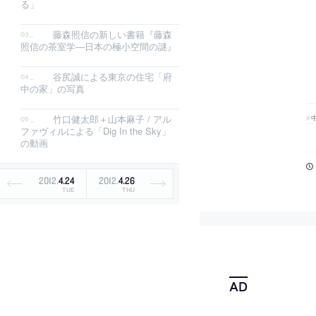
る」
藤森照信の新しい書籍『藤森
照信の茶室学―日本の極小空間の謎』
谷尻誠による東京の住宅「府
中の家」の写真
竹口健太郎＋山本麻子 / アル
ファヴィルによる「Dig In the Sky」
の動画
2012
.
4
.
24
2012
.
4
.
26
TUE
THU