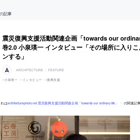
の記事
震災復興支援活動関連企画「towards our ordinary 
巻2.0 小泉瑛一 インタビュー「その場所に入り
ンする」
ARCHITECTURE
|
FEATURE
小泉瑛一
インタビュー
復興支援
これは
architecturephoto.net 震災復興支援活動関連企画「towards our ordinary life」
の関連記