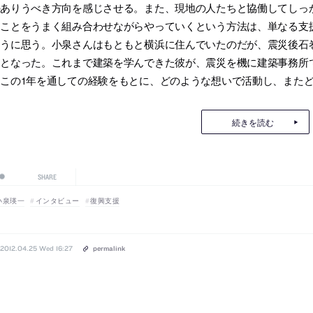
のありうべき方向を感じさせる。また、現地の人たちと協働してしっ
ることをうまく組み合わせながらやっていくという方法は、単なる支
ように思う。小泉さんはもともと横浜に住んでいたのだが、震災後石
民となった。これまで建築を学んできた彼が、震災を機に建築事務所
にこの1年を通しての経験をもとに、どのような想いで活動し、また
続きを読む
SHARE
小泉瑛一
インタビュー
復興支援
2012.04.25 Wed 16:27
permalink