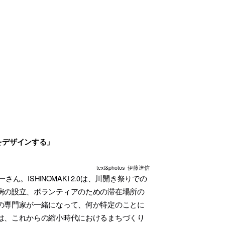
みをデザインする」
text&photos=伊藤達信
さん。ISHINOMAKI 2.0は、川開き祭りでの
房の設立、ボランティアのための滞在場所の
の専門家が一緒になって、何か特定のことに
は、これからの縮小時代におけるまちづくり