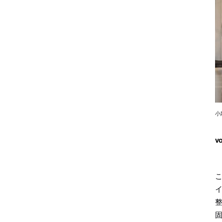
小
v
こ