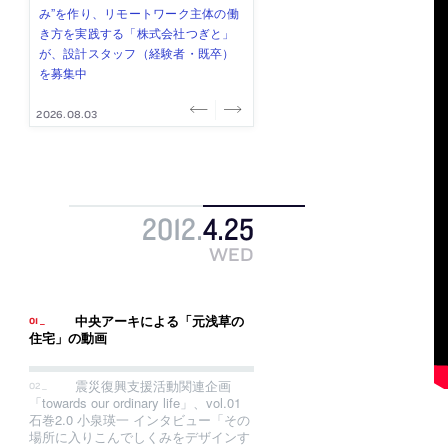
み”を作り、リモートワーク主体の働
ー (業務委託) を募集中
け、スタッフ同士で助け合う環境づ
ALA INC.」が、設計スタッフ・アル
的でシンプルなデザイン”を志向する
き方を実践する「株式会社つぎと」
くりも行う「E.A.S.T.architects」
バイト・事務職を募集中
「PANDA：山本浩三建築設計事務
が、設計スタッフ（経験者・既卒）
が、設計スタッフ（経験者・既卒・
所」が、設計スタッフ（経験者・既
を募集中
2027年新卒）を募集中
卒・2027年新卒）を募集中
2026.08.03
2026.08.03
2026.07.31
2026.07.30
2026.07.29
2012
.
4
.
25
WED
中央アーキによる「元浅草の
住宅」の動画
震災復興支援活動関連企画
「towards our ordinary life」、vol.01
石巻2.0 小泉瑛一 インタビュー「その
場所に入りこんでしくみをデザインす