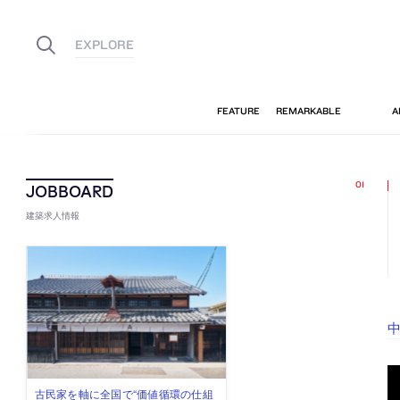
建築求人情報
古民家を軸に全国で“価値循環の仕組
リノベる株式会社が、設計パートナ
社会への影響力のある建築を手掛
代官山を拠点に活動する「梅澤竜也 /
住宅や共同住宅などを手掛け、“合理