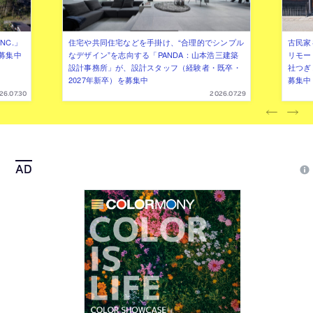
NC.」
住宅や共同住宅などを手掛け、“合理的でシンプル
古民家
募集中
なデザイン”を志向する「PANDA：山本浩三建築
リモー
設計事務所」が、設計スタッフ（経験者・既卒・
社つぎ
2027年新卒）を募集中
募集中
26.07.30
2026.07.29