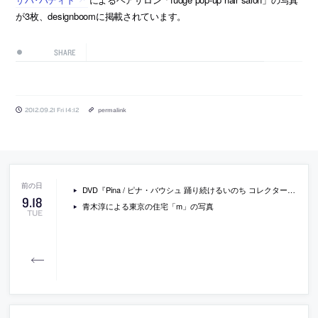
が3枚、designboomに掲載されています。
SHARE
2012.09.21 Fri 14:12
permalink
DVD『Pina / ピナ・バウシュ 踊り続けるいのち コレクターズ・エディション [Blu-ray]』
9
.
18
青木淳による東京の住宅「m」の写真
TUE