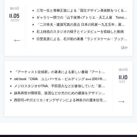
三宅一生と青柳正規による「国立デザイン美術館をつくる会」のウェブサイト
11
.
05
ギャラリー間での「山下保博×アトリエ・天工人展 Tomorrow－建築の冒険－」展の新しい会場写真
MON
「二川幸夫・建築写真の原点 日本の民家一九五五年」展が汐留ミュージアムで開催[2013/1/12-3/24]
石上純也のスタジオの様子とインタビューを収録した動画
日埜直彦による、石川初の著書『ランドスケール・ブック──地上へのまなざし』のレビュー
ほか
『アーティスト症候群』の著者による新しい書籍『アート・ヒステリー なんでもかんでもアートな国・ニッポン』
11
.
10
old book『OMA ユニバーサル・ビルディング a+u 2001年1月号』
SAT
メジロスタジオやTNA、平田晃久などが参加していた「新しい建築の楽しさ」展での講演会の記録
妹島和世や隈研吾、坂茂などが犬のための建築をデザインしている「architecture for dogs」の作品写真
西田司+中川エリカ / オンデザインによる神奈川の週末住宅「村、その地図の描き方」の写真