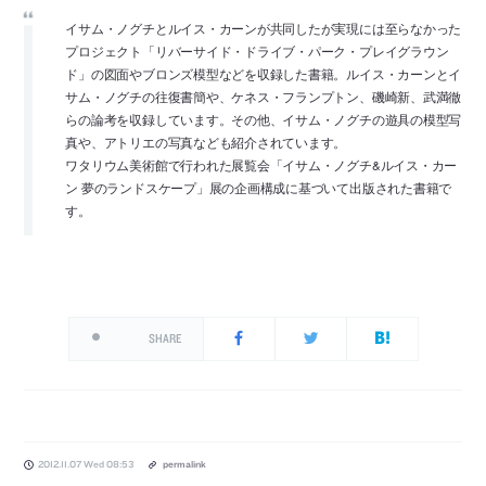
イサム・ノグチとルイス・カーンが共同したが実現には至らなかった
プロジェクト「リバーサイド・ドライブ・パーク・プレイグラウン
ド」の図面やブロンズ模型などを収録した書籍。ルイス・カーンとイ
サム・ノグチの往復書簡や、ケネス・フランプトン、磯崎新、武満徹
らの論考を収録しています。その他、イサム・ノグチの遊具の模型写
真や、アトリエの写真なども紹介されています。
ワタリウム美術館で行われた展覧会「イサム・ノグチ&ルイス・カー
ン 夢のランドスケープ」展の企画構成に基づいて出版された書籍で
す。
SHARE
2012.11.07 Wed 08:53
permalink