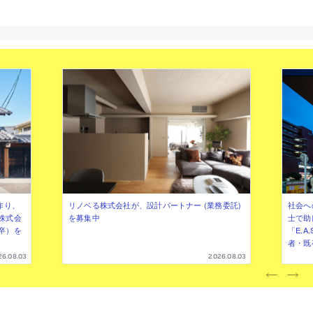
作り、
リノベる株式会社が、設計パートナー (業務委託)
社会へ
株式会
を募集中
士で助
卒）を
「E.A
者・既
26.08.03
2026.08.03