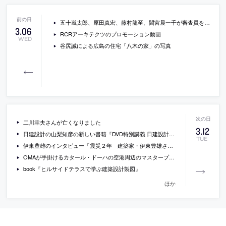
五十嵐太郎、原田真宏、藤村龍至、間宮晨一千が審査員を務める学生対象の実施コンペ「未来の風景をつくる」が開催
3
.
06
RCRアーキテクツのプロモーション動画
WED
谷尻誠による広島の住宅「八木の家」の写真
二川幸夫さんが亡くなりました
3
.
12
日建設計の山梨知彦の新しい書籍『DVD特別講義 日建設計・山梨知彦のプレゼンの極意』
TUE
伊東豊雄のインタビュー「震災２年 建築家・伊東豊雄さんに聞く 「開かれた」東北が最先端モデルに」
OMAが手掛けるカタール・ドーハの空港周辺のマスタープランの画像
book『ヒルサイドテラスで学ぶ建築設計製図』
ほか