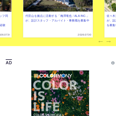
ッフ同
代官山を拠点に活動する「梅澤竜也 / ALA INC.」
佐々木慧
が、設計スタッフ・アルバイト・事務職を募集中
が、設
（経験
を募集
26.07.31
2026.07.30