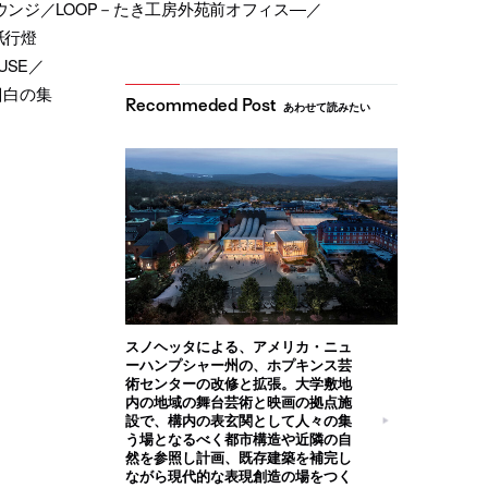
フェラウンジ／LOOP－たき工房外苑前オフィス―／
紙行燈
USE／
目白の集
あわせて読みたい
スノヘッタによる、アメリカ・ニュ
ーハンプシャー州の、ホプキンス芸
術センターの改修と拡張。大学敷地
内の地域の舞台芸術と映画の拠点施
設で、構内の表玄関として人々の集
う場となるべく都市構造や近隣の自
然を参照し計画、既存建築を補完し
ながら現代的な表現創造の場をつく