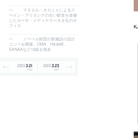
マヌエル・オカニャによるス
ペイン・アリカンテの古い駅舎を改修
したカーサ・メディテラーネオ社のオ
フィス
K
ノーベル財団が新施設の設計
コンペを開催。OMA、H&deM、
SANAAなど12組を指名
2013
.
3
.
21
2013
.
3
.
23
THU
SAT