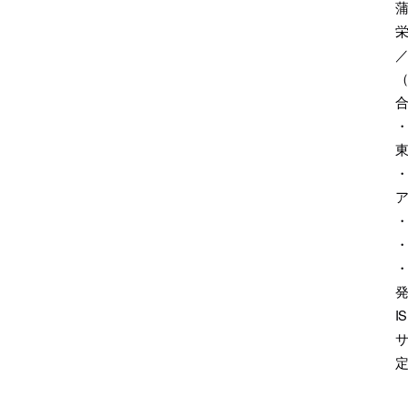
蒲
栄
／
・
・
・
発
IS
サ
定