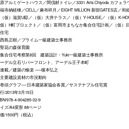
原アルミゲートハウス／間伐材トイレ／3331 Arts Chiyoda カ
福寺納経棟／CELL／麻布祥月／EIGHT MILLION 新宿GATES店／和
（仮）滋賀U邸／（仮）大井テラス／（仮）Y-HOUSE／（仮）K-HO
（仮）H町プロェクト／（仮）富岡市まちなか集合住宅計画／（仮）
合住宅
・西島正樹／プライム一級建築士事務所
東聖花の森保育園
集合住宅考察第8回 建築設計・Yuki一級建築士事務所
アーデル立石リバーフロント、アーデル王子本町
連載／建築の愉楽 ──榎本弘之
・主要建設資材の市況動向
巻頭グラフ―-日本建築家協会各賞／サステナブル住宅賞
行/2013年3月15日
BN/978-4-904285-32-9
イズ/A4変形 88ページ
価/1500円（税込）