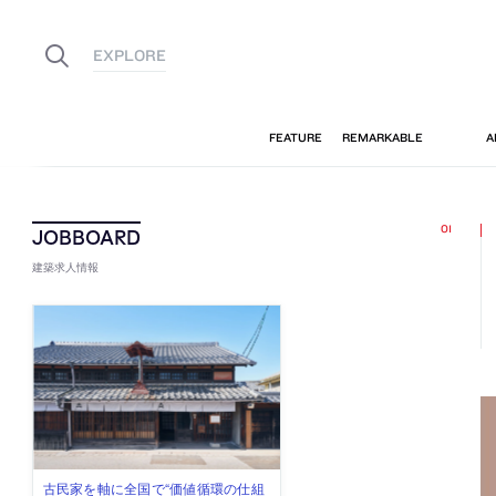
建築求人情報
佐々木慧が主宰する「axonometric株
古民家を軸に全国で“価値循環の仕組
リノベる株式会社が、設計パートナ
社会への影響力のある建築を手掛
代官山を拠点に活動する「梅澤竜也 /