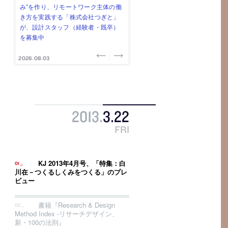
式会社」が、設計スタッフ（経験
み”を作り、リモートワーク主体の働
ー (業務委託) を募集中
け、スタッフ同士で助け合う環境づ
ALA INC.」が、設計スタッフ・アル
者・既卒・2027年新卒）を募集中
き方を実践する「株式会社つぎと」
くりも行う「E.A.S.T.architects」
バイト・事務職を募集中
が、設計スタッフ（経験者・既卒）
が、設計スタッフ（経験者・既卒・
を募集中
2027年新卒）を募集中
2026.08.07
2026.08.03
2026.08.03
2026.07.31
2026.07.30
2013
.
3
.
22
FRI
KJ 2013年4月号、「特集：白
川在－つくるしくみをつくる」のプレ
ビュー
書籍『Research & Design
Method Index -リサーチデザイン、
新・100の法則』