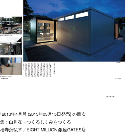
J 2013年4月号 (2013年03月15日発売) の目次
特集：白川在－つくるしくみをつくる
福寺演仏堂／EIGHT MILLION 銀座GATES店