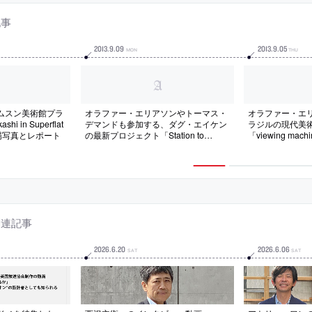
記事
2013
.
9
.
09
2013
.
9
.
05
MON
THU
ムスン美術館プラ
オラファー・エリアソンやトーマス・
オラファー・エ
 in Superflat
デマンドも参加する、ダグ・エイケン
ラジルの現代美
の会場写真とレポート
の最新プロジェクト「Station to
「viewing mac
Station」の紹介記事
関連記事
2026
.
6
.
20
2026
.
6
.
06
SAT
SAT