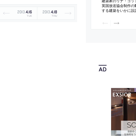
建築家のリナ・ゴッ
英国放送協会制作の
する建築をいかに設
2013
.
4
.
16
2013
.
4
.
18
阪・関西万博の“バ
TUE
THU
ン”の設計者としても
年8月に公開された