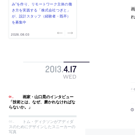
式会社」が、設計スタッフ（経験
み”を作り、リモートワーク主体の働
ー (業務委託) を募集中
け、スタッフ同士で助け合う環境づ
ALA INC.」が、設計スタッフ・アル
者・既卒・2027年新卒）を募集中
き方を実践する「株式会社つぎと」
くりも行う「E.A.S.T.architects」
バイト・事務職を募集中
が、設計スタッフ（経験者・既卒）
が、設計スタッフ（経験者・既卒・
を募集中
2027年新卒）を募集中
2026.08.07
2026.08.03
2026.08.03
2026.07.31
2026.07.30
2013
.
4
.
17
WED
画家・山口晃のインタビュー
「技術とは、なぜ、磨かれなければな
らないか。」
トム・ディクソンがアディダ
スのためにデザインしたスニーカーの
写真