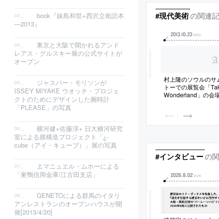
の関連
#現代美術
book『妹島和世+西沢立衛読本
―2013』
2013
.
10
.
23
WED
東京と大阪で開かれるアンド
レアス・グルスキー展の公式サイトが
オープン
村上隆のソウルのサ
ジャスパー・モリソンが
トーでの展覧会「Takashi
ISSEY MIYAKE ウオッチ・プロジェ
Wonderland」
クトのためにデザインした腕時計
「PLEASE」の写真
横河健+佐藤淳+ 日大横河研究
室による膜構造プロジェクト「¿-
cube（アイ・キューブ）」展の写真
の
#インタビュー
エマニュエル・ムホーによる
「巣鴨信用金庫/江古田支店」
2026
.
8
.
02
SUN
GENETOによる群馬のイタリ
アンレストランのオープンハウスが開
催[2013/4/20]