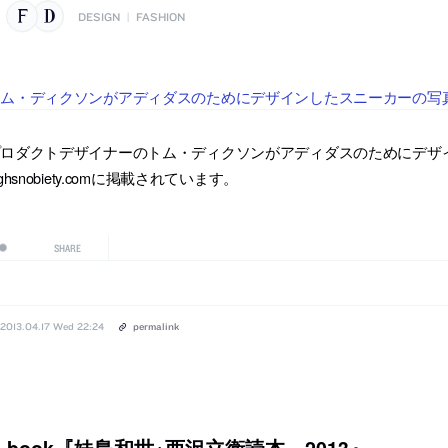
DESIGN
|
FASHION
ム・ディクソンがアディダスのためにデザインしたスニーカーの写真がhigh
ロダクトデザイナーのトム・ディクソンがアディダスのためにデザイ
ighsnobiety.comに掲載されています。
SHARE
2013.04.17 Wed 22:24
permalink
book『妹島和世+西沢立衛読本―2013』