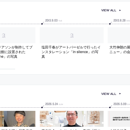
VIEW ALL
2013
.
9
.
03
2013
.
8
.
28
TUE
WE
リアソンが制作してブ
塩田千春がアートバーゼルで行ったイ
大竹伸朗の展
術館に設置された
ンスタレーション「in silence」の写
ニュー」の
hine」の写真
真
VIEW ALL
2026
.
5
.
24
2026
.
5
.
09
SUN
SA