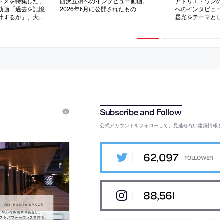
ドメを特集した、
西沢立衛へのインタビュー動画。
アトリエ・ワン
動画「過去を記憶
2026年6月に公開されたもの
へのインタビュ
計するか」。大
昼光をテーマと
ーレーンパビリオ
念に収録。202
知られる。2026
の
もの
公式アカウントをフォローして、見逃せない建築情報
62,097
88,561