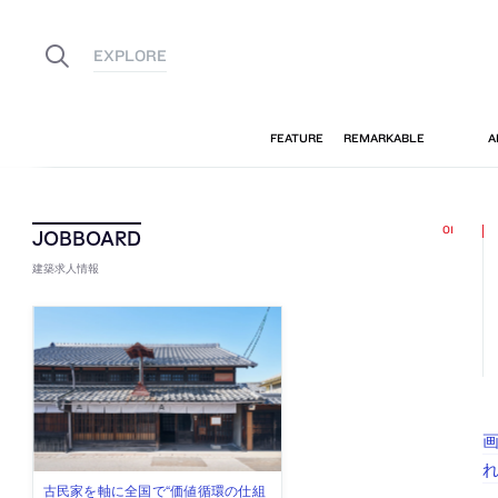
建築求人情報
佐々木慧が主宰する「axonometric株
古民家を軸に全国で“価値循環の仕組
リノベる株式会社が、設計パートナ
社会への影響力のある建築を手掛
代官山を拠点に活動する「梅澤竜也 /