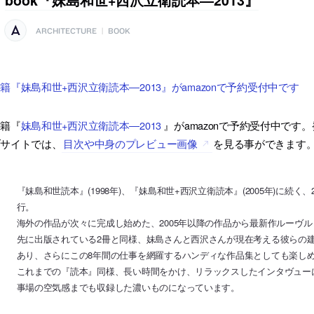
ARCHITECTURE
|
BOOK
籍『妹島和世+西沢立衛読本―2013』がamazonで予約受付中です
書籍『
妹島和世+西沢立衛読本―2013
』がamazonで予約受付中です。
ブサイトでは、
目次や中身のプレビュー画像
を見る事ができます
『妹島和世読本』(1998年)、『妹島和世+西沢立衛読本』(2005年)に続く
行。
海外の作品が次々に完成し始めた、2005年以降の作品から最新作ルーヴ
先に出版されている2冊と同様、妹島さんと西沢さんが現在考える彼らの
あり、さらにこの8年間の仕事を網羅するハンディな作品集としても楽し
これまでの『読本』同様、長い時間をかけ、リラックスしたインタヴュー
事場の空気感までも収録した濃いものになっています。