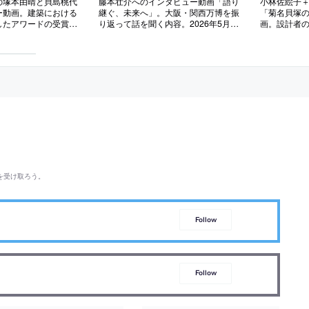
の塚本由晴と貝島桃代
藤本壮介へのインタビュー動画「語り
小林佐絵子＋
ー動画。建築における
継ぐ、未来へ」。大阪・関西万博を振
「菊名貝塚
したアワードの受賞記
り返って話を聞く内容。2026年5月に
画。設計者の
6年5月に公開されたも
公開されたもの
た建築
を受け取ろう。
Follow
Follow