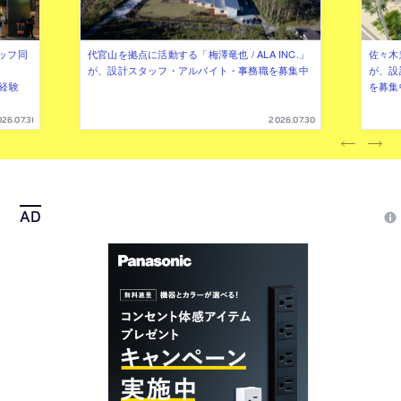
ッフ同
代官山を拠点に活動する「梅澤竜也 / ALA INC.」
佐々木慧
が、設計スタッフ・アルバイト・事務職を募集中
が、設
（経験
を募集
26.07.31
2026.07.30