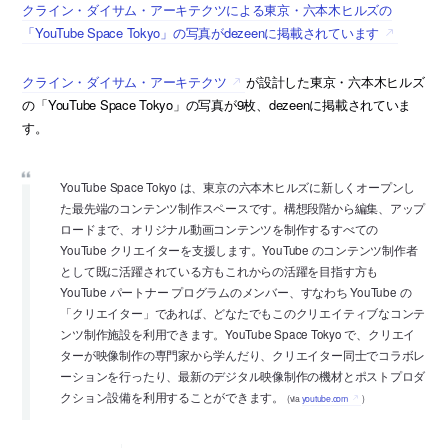
クライン・ダイサム・アーキテクツによる東京・六本木ヒルズの
「YouTube Space Tokyo」の写真がdezeenに掲載されています
クライン・ダイサム・アーキテクツ
が設計した東京・六本木ヒルズ
の「YouTube Space Tokyo」の写真が9枚、dezeenに掲載されていま
す。
YouTube Space Tokyo は、東京の六本木ヒルズに新しくオープンし
た最先端のコンテンツ制作スペースです。構想段階から編集、アップ
ロードまで、オリジナル動画コンテンツを制作するすべての
YouTube クリエイターを支援します。YouTube のコンテンツ制作者
として既に活躍されている方もこれからの活躍を目指す方も
YouTube パートナー プログラムのメンバー、すなわち YouTube の
「クリエイター」であれば、どなたでもこのクリエイティブなコンテ
ンツ制作施設を利用できます。YouTube Space Tokyo で、クリエイ
ターが映像制作の専門家から学んだり、クリエイター同士でコラボレ
ーションを行ったり、最新のデジタル映像制作の機材とポストプロダ
クション設備を利用することができます。
(via
youtube.com
)