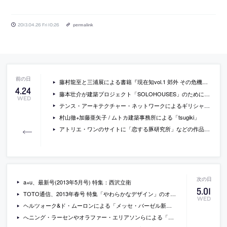
2013.04.26 Fri 10:26
permalink
藤村龍至と三浦展による書籍『現在知vol.1 郊外 その危機と再生』
4
.
24
藤本壮介が建築プロジェクト「SOLOHOUSES」のために設計している住宅「geometric forest」の画像
WED
テンス・アーキテクチャー・ネットワークによるギリシャ・キフィシアの住宅の写真
村山徹+加藤亜矢子 / ムトカ建築事務所による「tsugiki」
アトリエ・ワンのサイトに「恋する豚研究所」などの作品の写真が追加
a+u、最新号(2013年5月号) 特集：西沢立衛
5
.
01
TOTO通信、2013年春号 特集「やわらかなデザイン」のオンライン版
WED
ヘルツォーク&ド・ムーロンによる「メッセ・バーゼル新館」の動画
へニング・ラーセンやオラファー・エリアソンらによる「ハルパ・レイキャビク・コンサートホール＆カンファレンスセンター」が2013年ミース・ファン・ローエ賞を受賞