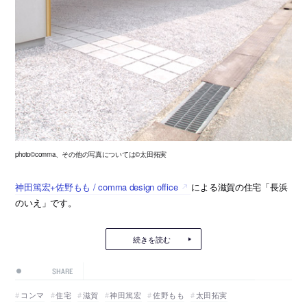
photo©comma、その他の写真については©太田拓実
神田篤宏+佐野もも / comma design office
による滋賀の住宅「長浜
のいえ」です。
続きを読む
SHARE
コンマ
住宅
滋賀
神田篤宏
佐野もも
太田拓実