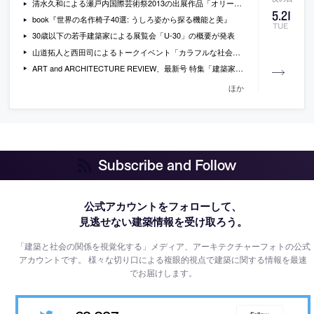
清水久和による瀬戸内国際芸術祭2013の出展作品「オリーブのリーゼント」
5
.
21
book『世界の名作椅子40選: うしろ姿から探る機能と美』
TUE
30歳以下の若手建築家による展覧会「U-30」の概要が発表
山道拓人と西田司によるトークイベント「カラフルな社会構築を目指して」が代官山ヒルサイドテラスで開催
ART and ARCHITECTURE REVIEW、最新号 特集「建築家のナナロク世代」
ほか
Subscribe and Follow
公式アカウントをフォローして、
見逃せない建築情報を受け取ろう。
「建築と社会の関係を視覚化する」メディア、アーキテクチャーフォトの公式
アカウントです。
様々な切り口による複眼的視点で建築に関する情報を最速
でお届けします。