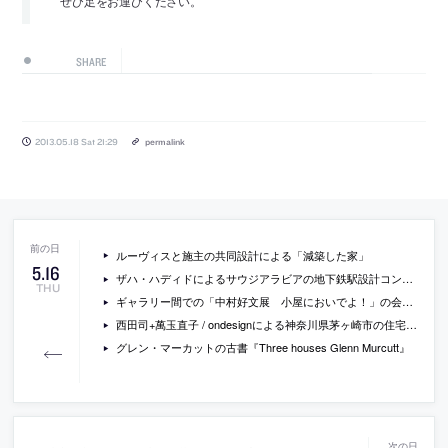
ぜひ足をお運びください。
SHARE
2013.05.18 Sat 21:29
permalink
ルーヴィスと施主の共同設計による「減築した家」
5
.
16
ザハ・ハディドによるサウジアラビアの地下鉄駅設計コンペの勝利案の画像
THU
ギャラリー間での「中村好文展 小屋においでよ！」の会場写真
西田司+萬玉直子 / ondesignによる神奈川県茅ヶ崎市の住宅「生活のうえのひと屋根」の写真
グレン・マーカットの古書『Three houses Glenn Murcutt』