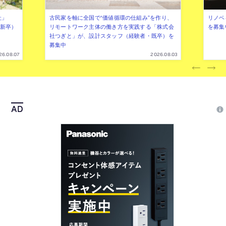
社」
古民家を軸に全国で“価値循環の仕組み”を作り、
リノベ
年新卒）
リモートワーク主体の働き方を実践する「株式会
を募集
社つぎと」が、設計スタッフ（経験者・既卒）を
募集中
26.08.07
2026.08.03