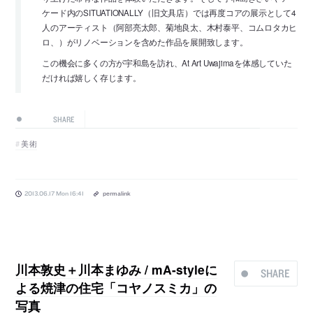
ケード内のSITUATIONALLY（旧文具店）では再度コアの展示として4
人のアーティスト（阿部亮太郎、菊地良太、木村泰平、コムロタカヒ
ロ、）がリノベーションを含めた作品を展開致します。
この機会に多くの方が宇和島を訪れ、At Art Uwajimaを体感していた
だければ嬉しく存じます。
SHARE
美術
2013.06.17 Mon 16:41
permalink
川本敦史＋川本まゆみ / mA-styleに
SHARE
よる焼津の住宅「コヤノスミカ」の
写真