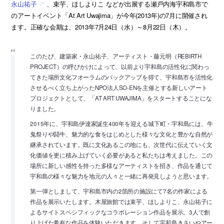
永山祐子
、束芋、ほしよりこ などが出展する瀬戸内海宇和島市で
のアートイベント「At Art Uwajima」が今年(2013年)の7月に開催され
ます。正確な会期は、2013年7月24日（水）～8月22日（木）。
このたび、建築家・永山祐子、アーティスト・藤元明（REBIRTH
PROJECT）の呼びかけによって、以前より宇和島の活性化に関わっ
てきた場所文化フオーラムのバックアップを得て、宇和島市を活性化
させるべく立ち上がったNPO法人SO-ENを主催とする新しいアート
プロジェクトとして、「AT ART UWAJIMA」をスタートすることにな
りました。
2015年に、宇和島伊達家誕生400年を迎える城下町・宇和島には、牛
鬼祭りや闘牛、魅力的な食をはじめとした様々な文化と豊かな自然が
継承されています。既に文化あるこの地にも、次世代に伝えていく文
化価値を更に積み上げていく必要があると私たちは考えました。この
場所に新しい感性を持った多様なアーティストを招き、作品を通じて
宇和島の様々な魅力を地元の人々と一緒に再発見しようと思います。
第一弾としまして、宇和島市内の2箇所の施設にて7名の作家による
作品を展示いたします。木屋旅館では束芋、ほしよりこ、永山祐子に
よるサイトスペシフィックなコラボレーション作品を展示。3人で創
り上げた希有な作品を体験いただきます。そして宇和島きさいやアー