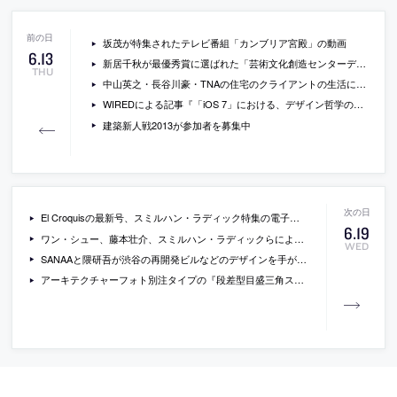
坂茂が特集されたテレビ番組「カンブリア宮殿」の動画
6
.
13
新居千秋が最優秀賞に選ばれた「芸術文化創造センターデザインプロポーザル」の画像や、第三次審査まで残っていたSANAAなどの提案の画像
THU
中山英之・長谷川豪・TNAの住宅のクライアントの生活に注目した展覧会「3人のクライアントと3人の建築家 – 暮らしの時間、家の時間」
WIREDによる記事『「iOS 7」における、デザイン哲学のせめぎ合い』
建築新人戦2013が参加者を募集中
El Croquisの最新号、スミルハン・ラディック特集の電子書籍版(￥1,512)
6
.
19
ワン・シュー、藤本壮介、スミルハン・ラディックらによるオーストリア・ブレゲンツァーヴァルトでバス停をつくるプロジェクト「BUS:STOP Krumbach」の概要
WED
SANAAと隈研吾が渋谷の再開発ビルなどのデザインを手がけることに
アーキテクチャーフォト別注タイプの『段差型目盛三角スケール（30cmタイプ）』