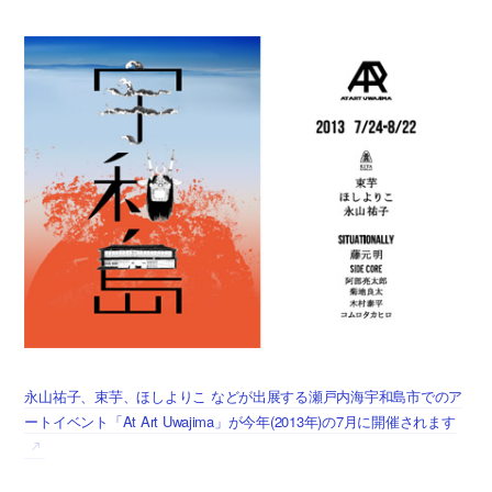
永山祐子、束芋、ほしよりこ などが出展する瀬戸内海宇和島市でのア
ートイベント「At Art Uwajima」が今年(2013年)の7月に開催されます