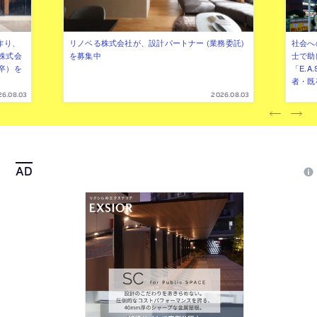
作り、
リノベる株式会社が、設計パートナー (業務委託)
社会へ
株式会
を募集中
士で助
卒）を
「E.A
者・既
26.08.03
2026.08.03