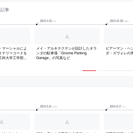
連記事
2013
.
11
.
01
2013
.
10
.
28
FRI
MON
・マーシャルによ
メイ・アルキテクテンが設計したオラ
ビアーマン・ヘ
イナリーコードを
ンダの駐車場「Gnome Parking
ダ・ズヴォレの
工科大学工学部の
Garage」の写真など
2014
.
5
.
21
2014
.
5
.
17
WED
SAT