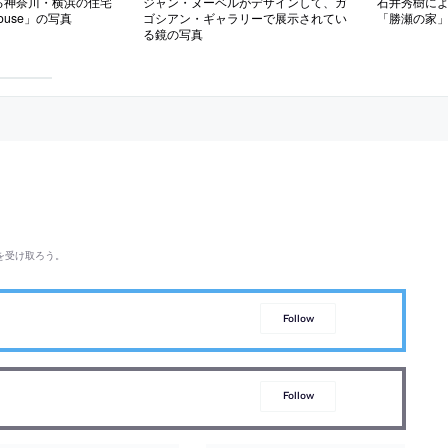
る神奈川・横浜の住宅
ジャン・ヌーベルがデザインして、ガ
石井秀樹に
 House」の写真
ゴシアン・ギャラリーで展示されてい
「勝瀬の家
る鏡の写真
を受け取ろう。
Follow
Follow