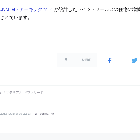
CKNHM・アーキテクツ
が設計したドイツ・メールスの住宅の増築「CM
載されています。
SHARE
色
マテリアル
ファサード
2013.10.16 Wed 22:21
permalink