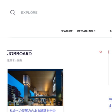
建築求人情報
M
佐々木慧が主宰する「axonometric株
古民家を軸に全国で“価値循環の仕組
リノベる株式会社が、設計パートナ
社会への影響力のある建築を手掛
代官山を拠点に活動する「梅澤竜也 /