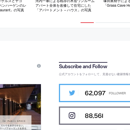
ンゲルスとヤコ
河内一泰による既存の木造ワンルーム
塚田眞樹子によ
ペンハーゲンのレ
アパート全体を改修して住宅にした
「Grass Cave
taurant」の写真
「アパートメント – ハウス」の写真
公式アカウントをフォローして、見逃せない建築情報
62,097
88,561