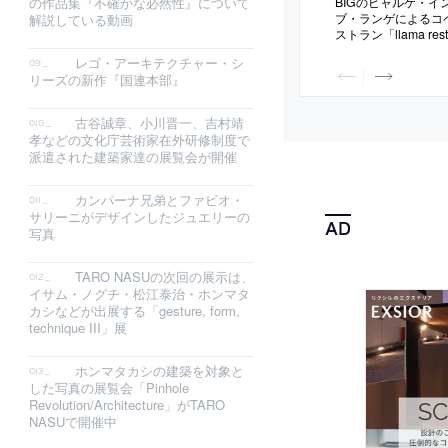
BIGのビャルケ・イ
の作品集『不確かな必然性』について
ブ・ランゲによるコ
解説している動画
ストラン「llama res
レゴ・アーキテクチャー・シ
リーズの新作『国連本部』
古谷誠章、小川晋一、吉村靖
孝などの文化庁芸術家在外研修制度で
派遣された建築家達の展覧会が開催
カンパーナ兄弟とファビオ・
サリーニがデザインしたジュエリーの
写真
TARO NASUの次回の展示は、
イサム・ノグチ・松江泰治・ホンマタ
カシなどが出展する「gesture, form,
technique III」展
ホンマタカシの建築を対象と
した写真の展覧会「Pinhole
Revolution/Architecture」がTARO
NASUで開催中