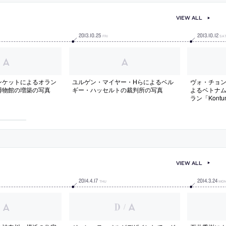
VIEW ALL
2013
.
10
.
25
2013
.
10
.
12
FRI
SA
ンケットによるオラン
ユルゲン・マイヤー・Hらによるベル
ヴォ・チョ
博物館の増築の写真
ギー・ハッセルトの裁判所の写真
よるベトナ
ラン「Kontum 
Restauran
VIEW ALL
2014
.
4
.
17
2014
.
3
.
24
THU
MO
/