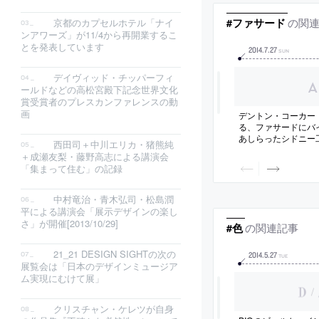
の関
#ファサード
京都のカプセルホテル「ナイ
ンアワーズ」が11/4から再開業するこ
とを発表しています
2014
.
7
.
27
SUN
デイヴィッド・チッパーフィ
ールドなどの高松宮殿下記念世界文化
賞受賞者のプレスカンファレンスの動
画
デントン・コーカー
る、ファサードにバ
あしらったシドニー
西田司＋中川エリカ・猪熊純
新施設の写真
＋成瀬友梨・藤野高志による講演会
「集まって住む」の記録
中村竜治・青木弘司・松島潤
平による講演会「展示デザインの楽し
さ」が開催[2013/10/29]
の関連記事
#色
21_21 DESIGN SIGHTの次の
2014
.
5
.
27
TUE
展覧会は「日本のデザインミュージア
ム実現にむけて展」
/
クリスチャン・ケレツが自身