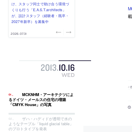
式会社」が、設計スタッフ（経験
み”を作り、リモートワーク主体の働
ー (業務委託) を募集中
け、スタッフ同士で助け合う環境づ
ALA INC.」が、設計スタッフ・アル
M
者・既卒・2027年新卒）を募集中
き方を実践する「株式会社つぎと」
くりも行う「E.A.S.T.architects」
バイト・事務職を募集中
が、設計スタッフ（経験者・既卒）
が、設計スタッフ（経験者・既卒・
を募集中
2027年新卒）を募集中
2026.08.07
2026.08.03
2026.08.03
2026.07.31
2026.07.30
2013
.
10
.
16
WED
MCKNHM・アーキテクツによ
るドイツ・メールスの住宅の増築
「CMYK House」の写真
ザハ・ハディドが透明で水の
ようなテーブル「liquid glacial table」
のプロトタイプを発表