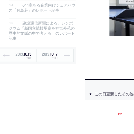
644室ある企業向けシェアハウ
ス「月島荘」のレポート記事
建設通信新聞による、シンポ
ジウム「新国立競技場案を神宮外苑の
歴史的文脈の中で考える」のレポート
記事
2013
.
10
.
15
2013
.
10
.
17
TUE
THU
この日更新したその他