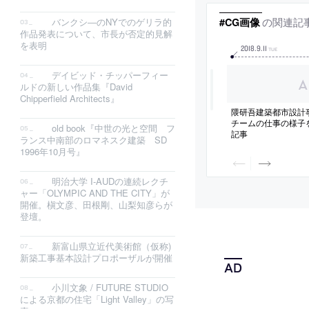
の関連記
#CG画像
バンクシ―のNYでのゲリラ的
作品発表について、市長が否定的見解
を表明
2018
.
9
.
11
TUE
デイビッド・チッパーフィー
ルドの新しい作品集『David
Chipperfield Architects』
隈研吾建築都市設計
チームの仕事の様子
old book『中世の光と空間 フ
記事
ランス中南部のロマネスク建築 SD
1996年10月号』
明治大学 I-AUDの連続レクチ
ャー「OLYMPIC AND THE CITY」が
開催。槇文彦、田根剛、山梨知彦らが
登壇。
新富山県立近代美術館（仮称)
新築工事基本設計プロポーザルが開催
小川文象 / FUTURE STUDIO
による京都の住宅「Light Valley」の写