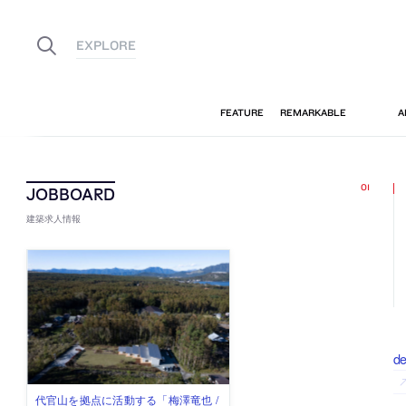
建築求人情報
d
佐々木慧が主宰する「axonometric株
古民家を軸に全国で“価値循環の仕組
リノベる株式会社が、設計パートナ
社会への影響力のある建築を手掛
代官山を拠点に活動する「梅澤竜也 /