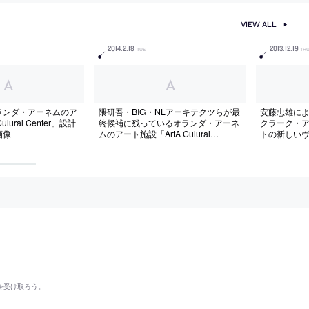
VIEW ALL
2014
.
2
.
18
2013
.
12
.
19
TUE
TH
ランダ・アーネムのア
隈研吾・BIG・NLアーキテクツらが最
安藤忠雄に
lural Center」設計
終候補に残っているオランダ・アーネ
クラーク・
画像
ムのアート施設「ArtA Culural
トの新しい
Center」設計コンペの画像
を受け取ろう。