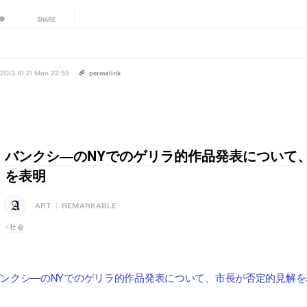
SHARE
2013.10.21 Mon 22:55
permalink
バンクシ―のNYでのゲリラ的作品発表について
を表明
ART
|
REMARKABLE
社会
ンクシ―のNYでのゲリラ的作品発表について、市長が否定的見解