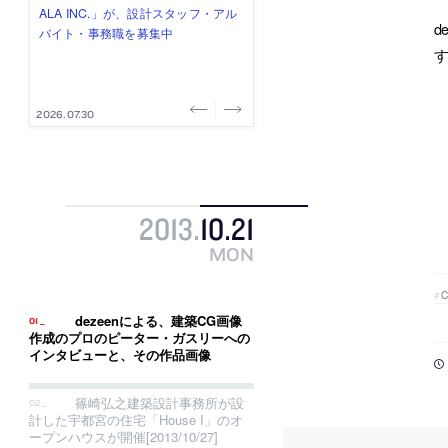
式会社」が、設計スタッフ（経験
み”を作り、リモートワーク主体の働
ー (業務委託) を募集中
け、スタッフ同士で助け合う環境づ
ALA INC.」が、設計スタッフ・アル
d
者・既卒・2027年新卒）を募集中
き方を実践する「株式会社つぎと」
くりも行う「E.A.S.T.architects」
バイト・事務職を募集中
す
が、設計スタッフ（経験者・既卒）
が、設計スタッフ（経験者・既卒・
を募集中
2027年新卒）を募集中
2026.08.07
2026.08.03
2026.08.03
2026.07.31
2026.07.30
2013
.
10
.
21
MON
dezeenによる、建築CG画像
作成のプロのピーター・ガスリーへの
インタビューと、その作品画像
篠崎弘之建築設計事務所が設
計した宇都宮の住宅「House I」のオ
ープンハウスが開催[2013/10/27]