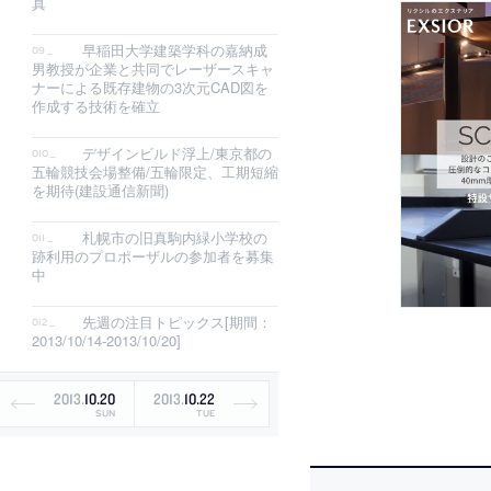
真
早稲田大学建築学科の嘉納成
男教授が企業と共同でレーザースキャ
ナーによる既存建物の3次元CAD図を
作成する技術を確立
デザインビルド浮上/東京都の
五輪競技会場整備/五輪限定、工期短縮
を期待(建設通信新聞)
札幌市の旧真駒内緑小学校の
跡利用のプロポーザルの参加者を募集
中
先週の注目トピックス[期間：
2013/10/14-2013/10/20]
2013
.
10
.
20
2013
.
10
.
22
SUN
TUE