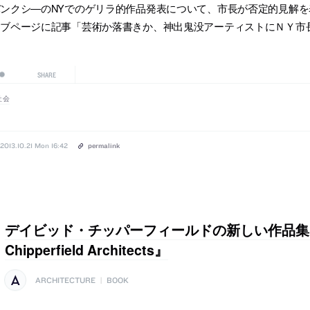
ンクシ―のNYでのゲリラ的作品発表について、市長が否定的見解を
ェブページに記事「芸術か落書きか、神出鬼没アーティストにＮＹ市
SHARE
社会
2013.10.21 Mon 16:42
permalink
デイビッド・チッパーフィールドの新しい作品集『D
Chipperfield Architects』
ARCHITECTURE
|
BOOK