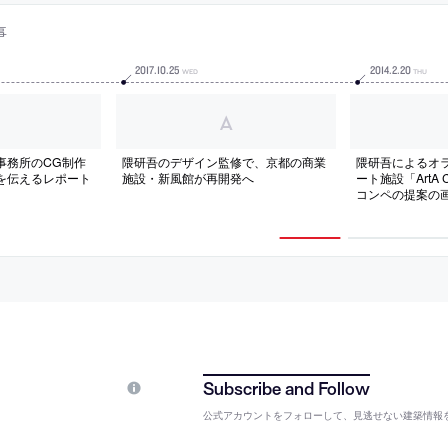
事
2017
.
10
.
25
2014
.
2
.
20
WED
THU
事務所のCG制作
隈研吾のデザイン監修で、京都の商業
隈研吾によるオ
を伝えるレポート
施設・新風館が再開発へ
ート施設「ArtA Cu
コンペの提案の
公式アカウントをフォローして、見逃せない建築情報