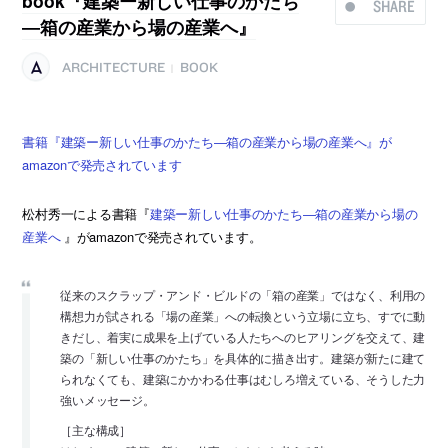
book『建築ー新しい仕事のかたち
SHARE
―箱の産業から場の産業へ』
ARCHITECTURE
BOOK
|
書籍『建築ー新しい仕事のかたち―箱の産業から場の産業へ』が
amazonで発売されています
松村秀一による書籍『
建築ー新しい仕事のかたち―箱の産業から場の
産業へ
』がamazonで発売されています。
従来のスクラップ・アンド・ビルドの「箱の産業」ではなく、利用の
構想力が試される「場の産業」への転換という立場に立ち、すでに動
きだし、着実に成果を上げている人たちへのヒアリングを交えて、建
築の「新しい仕事のかたち」を具体的に描き出す。建築が新たに建て
られなくても、建築にかかわる仕事はむしろ増えている、そうした力
強いメッセージ。
［主な構成］