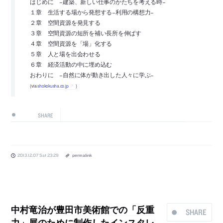
はじめに −建築、新しい仕事のかたちを考える時−
１章 生活する場から発想する−利用の構想力−
２章 空間資源を発見する
３章 空間資源の短所を補い長所を伸ばす
４章 空間資源を「場」化する
５章 人と場を出会わせる
６章 経済活動の中に埋め込む
おわりに −自然に体が動き出した人々に学ぶ−
(via
shokokusha.co.jp
)
SHARE
2013.12.07 Sat 23:29
permalink
中村竜治が豊田市美術館での「反重
SHARE
力」展のために制作したインスタレ