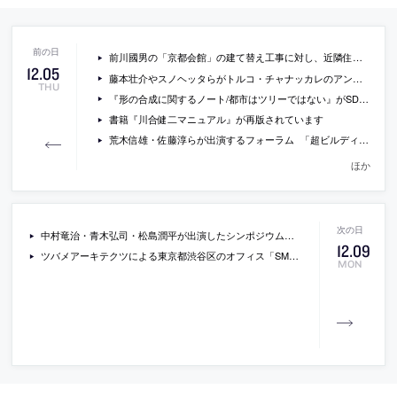
前川國男の「京都会館」の建て替え工事に対し、近隣住民らが建築確認の取り消しを求め審査請求書を提出
12
.
05
藤本壮介やスノヘッタらがトルコ・チャナッカレのアンテナ・タワー設計国際コンペで最終候補に
THU
『形の合成に関するノート/都市はツリーではない』がSD選書として発売中
書籍『川合健二マニュアル』が再版されています
荒木信雄・佐藤淳らが出演するフォーラム 「超ビルディングタイプ型HILTシステム・プロジェクト宣言」がLIXILショールーム東京で開催
ほか
中村竜治・青木弘司・松島潤平が出演したシンポジウム「展示デザインの楽しさ」の内容
12
.
09
ツバメアーキテクツによる東京都渋谷区のオフィス「SML」
MON