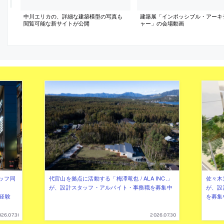
中川エリカの、詳細な建築模型の写真も
建築展「インポッシブル・アーキ
閲覧可能な新サイトが公開
ャー」の会場動画
ッフ同
代官山を拠点に活動する「梅澤竜也 / ALA INC.」
佐々木慧
が、設計スタッフ・アルバイト・事務職を募集中
が、設
（経験
を募集
26.07.31
2026.07.30