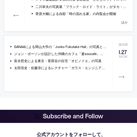
二川幸夫の写真展「フランク・ロイド・ライト」がタカ・イシイギャラリー フォトグラフィー/フィルムで開催
菅原大輔による自邸「時の流れる家」の内覧会が開催
ほか
SANAAによる岡山大学の「Junko Fukutake Hall」の写真と図面など
1
.
27
ジョン・ポーソンが設計した沖縄のカフェ「蒼soucafe」の写真
MON
富永哲史による東京・茗荷谷の住宅「オビノイエ」の写真
太田浩史・佐藤淳によるレクチャー「ガラス・エンジニアリングの歴史・現在・未来」の内容
Subscribe and Follow
公式アカウントをフォローして、