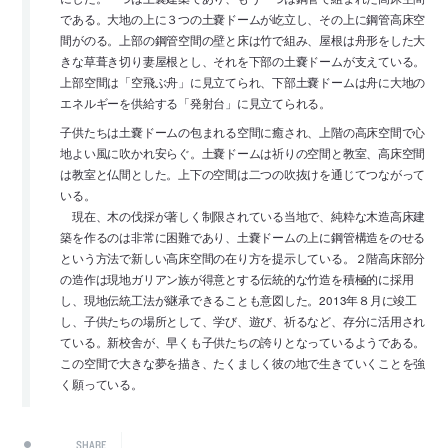
である。大地の上に３つの土嚢ドームが屹立し、その上に鋼管高床空
間がのる。上部の鋼管空間の壁と床は竹で組み、屋根は舟形をした大
きな草葺き切り妻屋根とし、それを下部の土嚢ドームが支えている。
上部空間は「空飛ぶ舟」に見立てられ、下部土嚢ドームは舟に大地の
エネルギーを供給する「発射台」に見立てられる。
子供たちは土嚢ドームの包まれる空間に癒され、上階の高床空間で心
地よい風に吹かれ安らぐ。土嚢ドームは祈りの空間と教室、高床空間
は教室と仏間とした。上下の空間は二つの吹抜けを通じてつながって
いる。
現在、木の伐採が著しく制限されている当地で、純粋な木造高床建
築を作るのは非常に困難であり、土嚢ドームの上に鋼管構造をのせる
という方法で新しい高床空間の在り方を提示している。２階高床部分
の造作は現地ガリアン族が得意とする伝統的な竹造を積極的に採用
し、現地伝統工法が継承できることも意図した。2013年８月に竣工
し、子供たちの場所として、学び、遊び、祈るなど、存分に活用され
ている。新校舎が、早くも子供たちの誇りとなっているようである。
この空間で大きな夢を描き、たくましく彼の地で生きていくことを強
く願っている。
SHARE