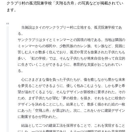
クラブリ村の孤児院兼学校「天翔る方舟」の写真などが掲載されてい
ます。
当施設はタイのサンクラブリー村に立地する、孤児院兼学校であ
る。
サンクラブリはタイとミャンマーとの国境の地である。当地は隣国の
ミャンマーからの移民や、少数民族のカレン族、モン族など、貧困に
苦しむ人々が数多く住んでおり、孤児や育児を放棄された子供たちも
多い。「虹の学校」では、そんな子供たちが将来自信を持って自立的
に生きていくことができるように、教育的な支援がおこなわれてい
る。
心にさまざまな傷を負った子供たちが、傷を癒しながら豊かな未来
を夢見ることができるように、優しく包みこむような、しかも夢と希
望が溢れてくるような、そんなデザインが新校舎に要求された。その
ため、まず子供たちが望む「夢の校舎」を描き、それをもとに校舎の
デザインを決めることにした。結果として、数多く描かれた絵の一枚
にあった「空飛ぶ舟」が選ばれた。次に、これをいかに建築デザイン
に翻案するかが問われた。
結論として二つの建築工法を採用することで、これを実現すること
にした。一つは土嚢建築であり、もう一つは鋼管で組まれた高床空間