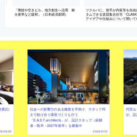
「廃校や空きビル、地方創生へ活用 耐
ツクルバに、借手が内装等を自由
火基準など緩和」（日本経済新聞）
タムできる賃貸集合住宅「CLASK
アイデアや仕組みについて聞いて
ンタビュー
務委託)
社会への影響力のある建築を手掛け、スタッフ同
代官山を
士で助け合う環境づくりも行う
が、設
「E.A.S.T.architects」が、設計スタッフ（経験
者・既卒・2027年新卒）を募集中
26.08.03
2026.07.31