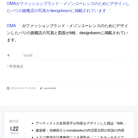
OMAがファッションブランド・メゾンユーレンスのためにデザインし
たパリの旗艦店の写真がdesignboomに掲載されています
OMA
がファッションブランド・メゾンユーレンスのためにデザイ
ンしたパリの旗艦店の写真と図面が9枚、designboomに掲載されてい
ます。
SHARE
商業施設
2014.01.24 Fri 10:04
permalink
アーティストの名和晃平が内装をデザインした雑誌『IMA』のコンセプトストアが六本木にオープン
1
.
22
建築家・光嶋裕介とnumabooksの内沼晋太郎の対談の内容
WED
トラフ建築設計事務所による展覧会「ここをホッチキスでとめてください。」の会場写真