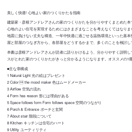
美しく快適! 心地よい家のつくりかたを指南
建築家・彦根アンドレアさんの家のつくりかたを分かりやすくまとめた本
心地のよい住宅を実現するためにはさまざまなことを考えなくてはなりま
地震に負けない丈夫な構造、一年中快適に過ごせる温熱環境といった基本性
屋と部屋のつなぎ方から、各部屋をどうするかまで、多くのことを検討し
本書は彦根アンドレアさんが読者に語りかけるよう、分かりやすく説明し
スがとれた家のつくりかたがきっと分かるようになります。オススメの1
■主な章構成
1 Natural Light 光の絵はプレゼント
2 Color  the mood maker 色はムードメーカー
3 Airflow 空気の流れ
4 Form has reason 形には理由がある
5 Space follows form Form follows space 空間のつながり
6 Porch & Entrance ポーチと玄関
7 About stair 階段について
8 Kitchen キッチンは住宅のハート
9 Utility ユーティリティ