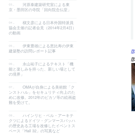
河原泰建築研究室による東
京・墨田区の寺院「回向院念仏堂」
槇文彦による日本外国特派員
協会主催の記者会見（2014年2月4日）
の動画
伊東豊雄による恵比寿の伊東
彦
建築塾の訪問レポート記事
永山祐子によるテキスト「機
能と楽しみを持った、新しい場として
の境界」
OMAが自身による美術館「ク
ンストハル」をセキュリティ向上のた
めに改修。2012年のピカソ等の絵画盗
難を受けて。
ハインリヒ・ベル・アーキテ
クツによるドイツ・グンマースバッハ
の歴史ある工場を改修したイベントス
ペース「Hall 32」の写真など