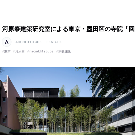
河原泰建築研究室による東京・墨田区の寺院「回
ARCHITECTURE
|
FEATURE
東京
河原泰
naomichi soude
宗教施設