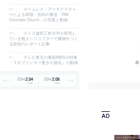
ネームレス・アーキテクチャ
ーによる韓国・別内の教会「RW
Concrete Church」の写真と動画
スイス連邦工科大学が研究し
ている無人ヘリコプターで建物をつく
る技術のレポート記事
テレビ東京の番組WBSの特集
「３Ｄプリンター驚きの進化」の動画
2014
.
2
.
04
2014
.
2
.
06
TUE
THU