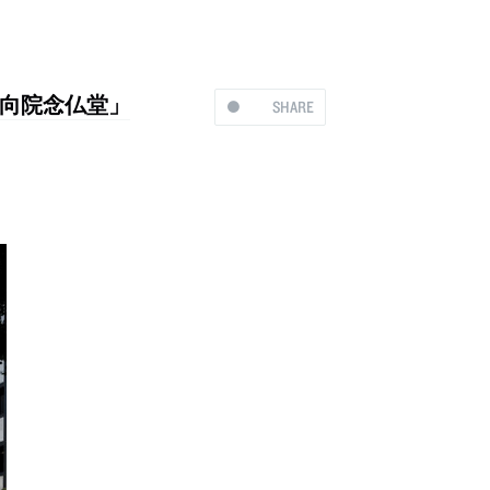
向院念仏堂」
SHARE