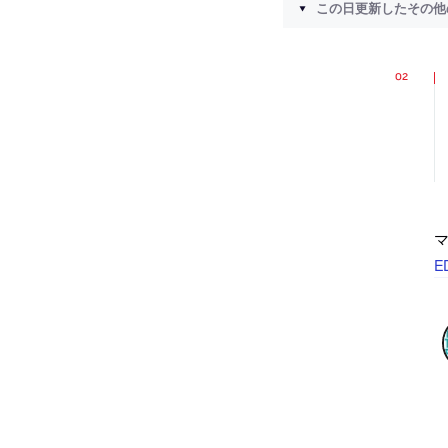
この日更新したその他
マ
E