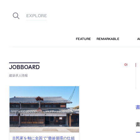
建築求人情報
書
ー
古民家を軸に全国で“価値循環の仕組
リノベる株式会社が、設計パートナ
社会への影響力のある建築を手掛
代官山を拠点に活動する「梅澤竜也 /
住宅や共同住宅などを手掛け、“合理