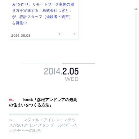
み”を作り、リモートワーク主体の働
ー (業務委託) を募集中
け、スタッフ同士で助け合う環境づ
ALA INC.」が、設計スタッフ・アル
的でシンプルなデザイン”を志向する
き方を実践する「株式会社つぎと」
くりも行う「E.A.S.T.architects」
バイト・事務職を募集中
「PANDA：山本浩三建築設計事務
が、設計スタッフ（経験者・既卒）
が、設計スタッフ（経験者・既卒・
所」が、設計スタッフ（経験者・既
を募集中
2027年新卒）を募集中
卒・2027年新卒）を募集中
2026.08.03
2026.08.03
2026.07.31
2026.07.30
2026.07.29
2014
.
2
.
05
WED
book『彦根アンドレアの最高
の住まいをつくる方法』
マヌエル・アイレス・マテウ
スが2013年にイスタンブールで行った
レクチャーの動画