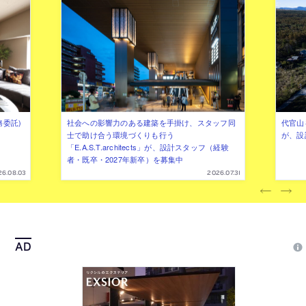
務委託)
社会への影響力のある建築を手掛け、スタッフ同
代官山を
士で助け合う環境づくりも行う
が、設
「E.A.S.T.architects」が、設計スタッフ（経験
者・既卒・2027年新卒）を募集中
26.08.03
2026.07.31