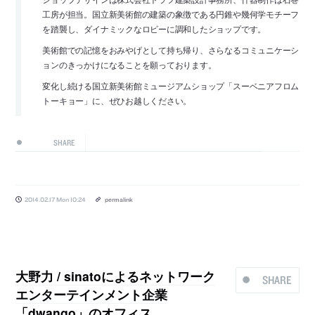
工房が担当。国立新美術館の建築の象徴である円錐や幾何学モチーフ
を踏襲し、ダイナミックなロビーに調和したショップです。
美術館での記憶をおみやげとして持ち帰り、さらなるコミュニケーシ
ョンのきっかけになることを願っております。
変化し続ける国立新美術館ミュージアムショップ「スーベニアフロム
トーキョー」に、ぜひお越しください。
SHARE
2014.02.17 Mon 10:24
permalink
大野力 / sinatoによるネットワーク
SHARE
エンターテインメント企業
「dwango」のオフィス