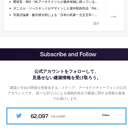
隈研吾・BIG・NLアーキテクツらが最終候補に残っているオランダ・アーネムのアート施設「ArtA Culural Center」設計コンペの画像
ダニエル・リべスキンドがデザインした屋外彫刻作品「Polycentric Spiral」の写真
写真評論家・飯沢耕太郎による「日本の民家一九五五年──二川幸夫・建築写真の原点」展のレビュー
ほか
Subscribe and Follow
公式アカウントをフォローして、
見逃せない建築情報を受け取ろう。
「建築と社会の関係を視覚化する」メディア、アーキテクチャーフォトの公式
アカウントです。
様々な切り口による複眼的視点で建築に関する情報を最速
でお届けします。
62,097
Follow