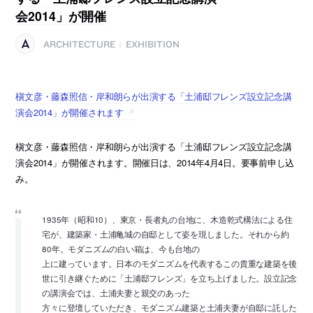
会2014」が開催
ARCHITECTURE
EXHIBITION
|
槇文彦・藤森照信・岸和朗らが出演する「土浦邸フレンズ設立記念講
演会2014」が開催されます
槇文彦・藤森照信・岸和朗らが出演する「土浦邸フレンズ設立記念講
演会2014」が開催されます。開催日は、2014年4月4日。要事前申し込
み。
1935年（昭和10）、東京・長者丸の台地に、木造乾式構法による住
宅が、建築家・土浦亀城の自邸として姿を現しました。それから約
80年。モダニズムの白い箱は、今も台地の
上に建っています。日本のモダニズムを代表するこの貴重な建築を後
世に引き継ぐために「土浦邸フレンズ」を立ち上げました。設立記念
の講演会では、土浦夫妻と親交のあった
方々に登壇していただき、モダニズム建築と土浦夫妻が自邸に託した