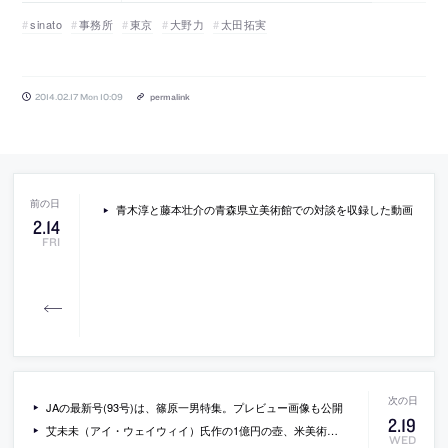
sinato
事務所
東京
大野力
太田拓実
2014.02.17 Mon 10:09
permalink
青木淳と藤本壮介の青森県立美術館での対談を収録した動画
2
.
14
FRI
JAの最新号(93号)は、篠原一男特集。プレビュー画像も公開
2
.
19
艾未未（アイ・ウェイウィイ）氏作の1億円の壺、米美術館で抗議の男が破壊（ロイター）
WED