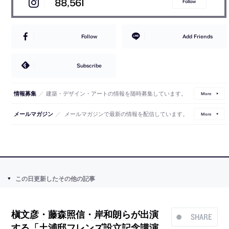
88,561
Follow
Follow
Add Friends
Subscribe
／
建築・デザイン・アートの情報を随時募集しています。
情報募集
More
／
メールマガジンで最新の情報を配信しています。
メールマガジン
More
この日更新したその他の記事
槇文彦・藤森照信・岸和朗らが出演
SHARE
する「土浦邸フレンズ設立記念講演