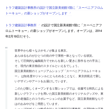
トラフ建築設計事務所の設計で国立新美術館1階に「スーベニアフロム
トーキョー」の新ショップがオープンします
トラフ建築設計事務所
の設計で国立新美術館1階に「スーベニアフ
ロムトーキョー」の新ショップがオープンします。オープンは、2014
年2月19日だそう。
世界中から様々な人やモノが集まる東京。
あらゆるものがひとつの街の中で渾然一体となっている状況。
そして圧倒的な編集能力でそれらを新しい驚きに形作るその手法こ
そ、現代の東京独自のスタイルといえるでしょう。
国立新美術館のミュージアムショップ「スーベニアフロムトーキョ
ー」 は知名度やジャンルにとらわれることなく、東京的視点で新し
いデザインやアートをお届けしています。
このたび新しくオープンする１階ショップでは、佐藤可士和氏による
新しいグラフィックを用いた国立新美術館のオリジナルグッズや、東
京の老舗店とのコラボレーションのお菓子など、国立新美術館ならで
はのおみやげをご用意しています。
ショップデザインは株式会社トラフ建築設計事務所、什器制作は石巻