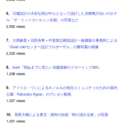
6、
日建設計の大谷弘明が中心となって設計した京都鴨川沿いのホテ
ル「ザ・リッツカールトン京都」の写真など
2,552 views
7、
大西麻貴＋百田有希＋中畠敦広構造設計一級建築士事務所による
「Good Job!センター設計プロポーザル」の勝利案の画像
2,233 views
8、
book『死ぬまでに見たい名建築家のドローイング300』
1,238 views
9、
アトリエ・ワンによるホノルルの地元コミュニティのための屋内
公園「Kaka‘ako Agora」のプレゼン動画
1,037 views
10、
菅原大輔による東京・調布の自邸「時の流れる家」の写真
1,031 views