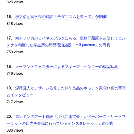
825 views
16、
槇文彦と富永讓の対談「モダニズムを巡って」が開催
818 views
17、
南アフリカのヨハネスブルグにある、穀物貯蔵庫を改修してコン
テナを積層した学生用の簡易宿泊施設「mill junction」の写真
759 views
18、
ノーマン・フォスターによるマギーズ・センターの模型写真
719 views
19、
深澤直人がデザイン監修した無印良品のキッチン家電11種の写真
とインタビュー
717 views
20、
ロンドンのアート施設「現代芸術協会」がドーバーストリートマ
ーケットの店内を会場に行っているインスタレーションの写真
686 views