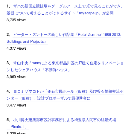
1、
ザハの新国立競技場をグーグルアース上で3Dで見ることができ、
景観について考えることができるサイト「myscape.jp」が公開
8,735 views
2、
ピーター・ズントーの新しい作品集『Peter Zumthor 1986-2013:
Buildings and Projects』
4,377 views
3、
常山未央 / mnmによる東京都品川区の戸建て住宅をリノベーショ
ンしたシェアハウス「不動前ハウス」
3,969 views
4、
ヨコミゾマコトが「釜石市民ホール（仮称）及び釜石情報交流セ
ンター（仮称）」設計プロポーザルで最優秀者に
3,477 views
5、
小川博央建築都市設計事務所による埼玉県入間市の結婚式場
「Pleats. I」
3,236 views