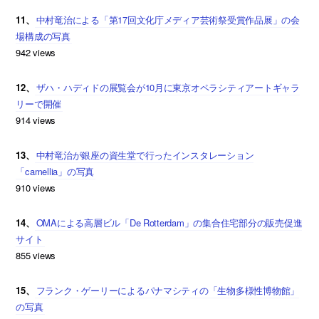
11、
中村竜治による「第17回文化庁メディア芸術祭受賞作品展」の会
場構成の写真
942 views
12、
ザハ・ハディドの展覧会が10月に東京オペラシティアートギャラ
リーで開催
914 views
13、
中村竜治が銀座の資生堂で行ったインスタレーション
「camellia」の写真
910 views
14、
OMAによる高層ビル「De Rotterdam」の集合住宅部分の販売促進
サイト
855 views
15、
フランク・ゲーリーによるパナマシティの「生物多様性博物館」
の写真