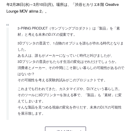
年2月26日(水)～3月10日(月)。場所は、「渋谷ヒカリエ8 階 Creative
Lounge MOV aiiima 2」。
3-PRING PRODUCT（サンプリングプロダクト）は「製品」を「素
材」と考える未来のD.I.Y.の提案です。
3Dプリンタの普及で、1点物のオブジェを誰もが作れる時代となりま
した。
ある人は、誰もがメーカーになっていく時代と叫びましたが、
3Dプリンタの普及がもたらす生活の変化はそれだけでしょうか。
消費者とメーカー、その中間にこそ新しい暮らしの可能性があるので
はないか？
その可能性を考える実験的試みがこのプロジェクトです。
これまでも行われてきた、カスタマイズや、D.I.Y.という暮らし方。
そのツールに3Dプリンターを加える事で、「製品」も「素材」に変
えてしまいます。
そんな製品を見つめる視線の変化を作りだす、未来のD.I.Y.の可能性
を展示致します。