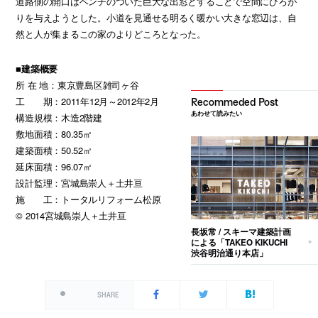
道路側の開口はベンチのついた巨大な出窓とすることで空間にひろが
りを与えようとした。小道を見通せる明るく暖かい大きな窓辺は、自
然と人が集まるこの家のよりどころとなった。
■建築概要
所 在 地：東京豊島区雑司ヶ谷
工 期：2011年12月～2012年2月
あわせて読みたい
構造規模：木造2階建
敷地面積：80.35㎡
建築面積：50.52㎡
延床面積：96.07㎡
設計監理：宮城島崇人＋土井亘
施 工：トータルリフォーム松原
© 2014宮城島崇人＋土井亘
長坂常 / スキーマ建築計画
による「TAKEO KIKUCHI
渋谷明治通り本店」
SHARE