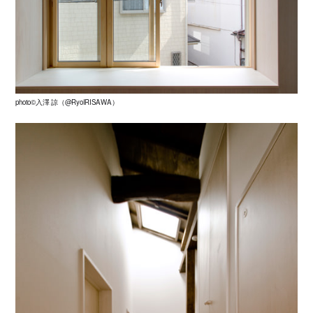
photo©入澤 諒（@RyoIRISAWA）