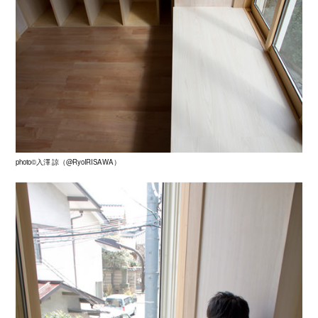
photo©入澤 諒（@RyoIRISAWA）