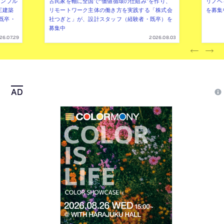
シンプル
古民家を軸に全国で“価値循環の仕組み”を作り、
リノベ
三建築
リモートワーク主体の働き方を実践する「株式会
を募集
既卒・
社つぎと」が、設計スタッフ（経験者・既卒）を
募集中
26.07.29
2026.08.03