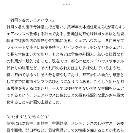
「雑司ヶ谷のシェアハウス」
雑司ヶ谷の鬼子母神堂にほど近い、築35年の木造住宅を7人が暮らすシ
ェアハウスへ改修する計画である。敷地は副都心線雑司ヶ谷駅と池袋
駅まで徒歩圏内の閑静な住宅地にある。シェアハウスは、各住民がプ
ライベートな小さい個室を持ち、リビングやキッチンなどをシェアし
て暮らす住まい方であり、もともとは学生や外国人、若い会社員など
の利用が一般的であった。現在では、都心のセカンドハウスやホテル
代わりの利用など、その利用のされ方はより多様化しているようだ。
特に都内では徐々にその数を増やしており、都市居住の新たな形態と
してすでに都市インフラのひとつになりつつある。こうした新たな都
市居住を考えるにあたり、一人では獲得できない大きな空間をシェア
できるという、シェアハウスに住むことの最も根源的な豊かさを最大
化することを計画の主題とした。
“かたまり”と“がらんどう”
個室には防音性、断熱性、空調効率、メンテナンスのしやすさ、必要
最小面積、開口率など、賃貸商品としての性能を備えることが求めら