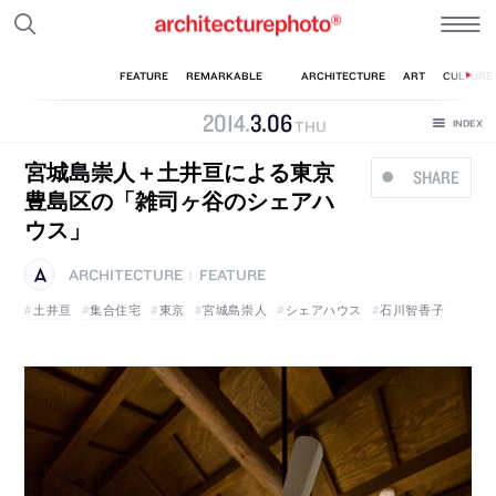
2014
.
3
.
06
THU
宮城島崇人＋土井亘による東京
SHARE
豊島区の「雑司ヶ谷のシェアハ
ウス」
ARCHITECTURE
FEATURE
|
土井亘
集合住宅
東京
宮城島崇人
シェアハウス
石川智香子