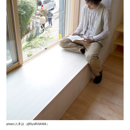
photo©入澤 諒（@RyoIRISAWA）