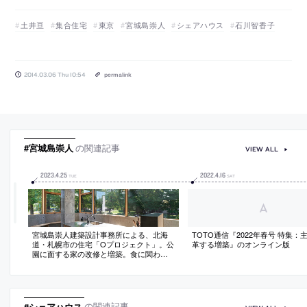
土井亘
集合住宅
東京
宮城島崇人
シェアハウス
石川智香子
2014.03.06 Thu 10:54
permalink
#宮城島崇人
の関連記事
VIEW ALL
2023
.
4
.
25
2022
.
4
.
16
TUE
SAT
宮城島崇人建築設計事務所による、北海
TOTO通信『2022年春号 特集：
道・札幌市の住宅「Oプロジェクト」。公
革する増築』のオンライン版
園に面する家の改修と増築。食に関わる
施主の“ラボラトリー”となる建築を目指
し、２本の柱でスラブを支え全方向に開
放性を持つ“キッチン棟”を考案。公園との
新たな関係を作ると共に既存の内部環境
も一変させる
#シェアハウス
の関連記事