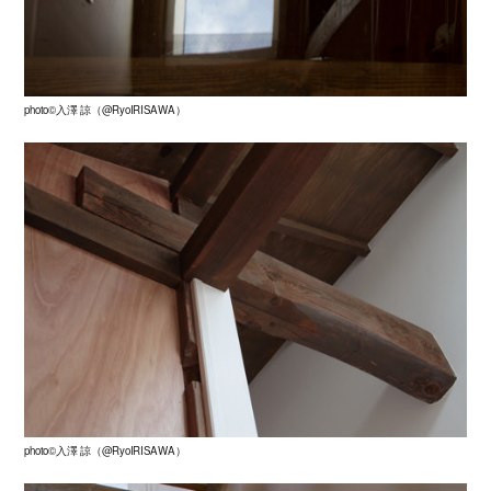
photo©入澤 諒（@RyoIRISAWA）
photo©入澤 諒（@RyoIRISAWA）