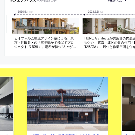
VIEW ALL
2026
.
5
.
11
2024
.
5
.
21
MON
TUE
ビオフォルム環境デザイン室による、東
HUNE Architectsが共用部の内
京・世田谷区の「三年鳴かず飛ばずプロ
掛けた、東京・北区の集合住宅「H
ジェクト 長屋棟」。場所が持つ“人々が集
TABATA」。居住と作業空間を併
う記憶”を未来につなぐプロジェクトの一
リビング賃貸”。様々な行為が重
環。子育て世代が暮らす為の建築とし
して、箇所毎に異なる役割を果た
て、コモン的な空間を備えた“長屋形式の
ターテーブル”を据えた空間を考
賃貸シェアハウス”を計画。交流の場から
材料の特徴を活かして家具類に“鉱
外への“賑わい”の表出も意図
な質感も与える