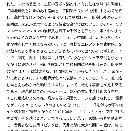
れた。その為個室は、上記の要求を満たすように仕様や開口を調整し
て隣地建物と距離のある南面と、雰囲気の良い路地側にまとめて配置
し、高性能なひとつの“かたまり”として構成した。 個室以外のシェア
空間は、家族が団欒するような親密な空間ではないし、かといってワ
ンルームマンションの無機質な廊下や階段とも異なる、家の中のよう
な外のような曖昧な空間である。こうした空間には、いろいろな人や
物が共存しても気にならないように、多様なエレメントや素材感、光
の動きなどを参加させることがふさわしいのではないかと考えた。そ
こで、玄関、廊下、階段室、共有リビングなどのシェア空間をひとつ
ながりに連続させ、軸組を露出させて積極的に光を取り込み、個室群
の“かたまり”とは対比的な、解放感のある”がらんどう”とした。家から
外に出たときに、外の世界が色々な表情を持っているように、差し込
む光とあらわされた軸組や小屋組によって、絶えず表情を変える空間
である。結果的にこのがらんどうは、既存の古い木造軸組の存在や、
そこに射込む光の存在、窓から覗く周囲のシーンが感じられる、“豊潤
ながらんどう“とでもいうべきものとなった。ここに住む誰もが家の端
から端を貫く”豊潤ながらんどう“を体験し、ひとつの大きな空間で生活
する豊かさを感じることができればよいと思う。玄関から見て動線的
に一番奥となる共用リビングは、天井と壁に大きな開口を設け、特に