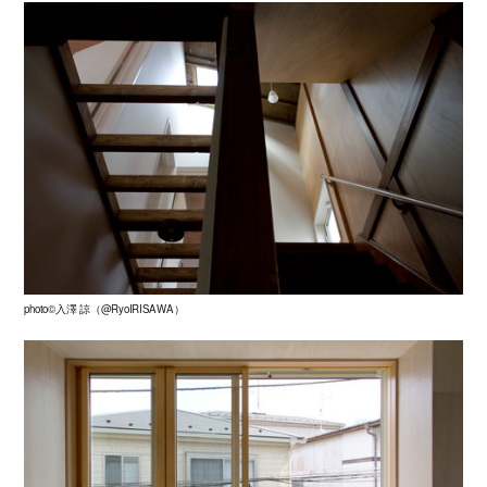
photo©入澤 諒（@RyoIRISAWA）