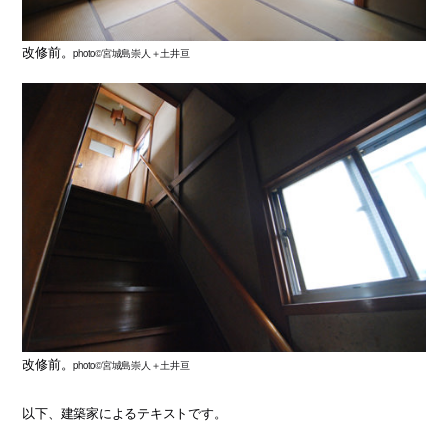
改修前。
photo©宮城島崇人＋土井亘
改修前。
photo©宮城島崇人＋土井亘
以下、建築家によるテキストです。