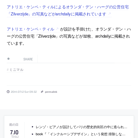
アトリエ・ケンペ・ティルによるオランダ・デン・ハーグの公営住宅
「Zilverzijde」の写真などがarchdailyに掲載されています
アトリエ・ケンペ・ティル
が設計を手掛けた、オランダ・デン・ハ
ーグの公営住宅「Zilverzijde」の写真などが32枚、archdailyに掲載され
ています。
SHARE
ミニマル
2014.07.12 Sat 09:32
permalink
レンゾ・ピアノが設計してパリの歴史的街区の中に造られた映画関連施設「パテ財団」の日本語での紹介記事
7
.
10
book『「インクルーシブデザイン」という発想 排除しないプロセスのデザイン』
THU