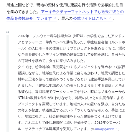
展途上国などで、現地の資材を使用し建設を行う活動で世界的に注目
を集めてきました。
アーキテクチャーフォトネットでも過去に彼らの
作品を多数紹介しています
。展示の
公式サイトはこちら
。
2007年、ノルウェー科学技術大学（NTNU）の学生であったアンドレ
アとヤシャーは、学内コンペで勝ち取った、学生組合会館（ルントホ
ール）の入口ホールの改修というプロジェクトを進めるうちに、潤沢
な予算を費やしたデザイン重視の建築に対して疑問を感じ、自分たち
の可能性を求めて、タイに乗り込みました。
タイでは、紛争地域に孤児院をつくるプロジェクトを進める中で試行
錯誤しながら、地域住民による作業に自らも加わり、地元で調達した
材料と工法を使って建築をつくりあげるという建築手法を見出してい
きました。「建築は地域の人々の暮らしをより良くする資源」と考え
る彼らは、毎回現場でワークショップを行い、時にはノルウェーから
NTNUの教員や学生が加わりながら、地元の人々との共同作業による
プロジェクトを実現しています。地域の人々の思いを汲み、自分たち
の考えを都度、軌道修正するという「つくりながら考える」手法によ
り、地域に根ざし、社会的持続性をもった建築をつくり上げていま
す。これによりTYINは国際的に高い評価を受け、2012年グローバ
ル・サスティナブル建築賞を受賞しています。
(via
toto.co.jp/gallerma
)