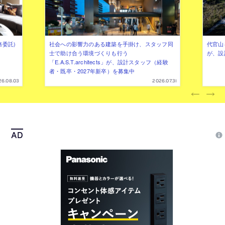
務委託)
社会への影響力のある建築を手掛け、スタッフ同
代官山を
士で助け合う環境づくりも行う
が、設
「E.A.S.T.architects」が、設計スタッフ（経験
者・既卒・2027年新卒）を募集中
26.08.03
2026.07.31