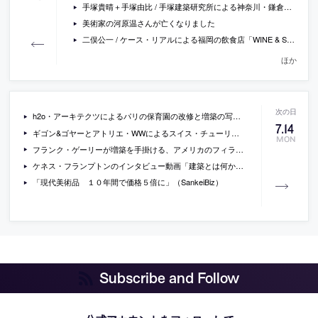
手塚貴晴＋手塚由比 / 手塚建築研究所による神奈川・鎌倉のカフェ兼ショールーム「COPEN LOCAL BASE KAMAKURA」
美術家の河原温さんが亡くなりました
二俣公一 / ケース・リアルによる福岡の飲食店「WINE & SWEETS TSUMONS」
ほか
h2o・アーキテクツによるパリの保育園の改修と増築の写真など
7
.
14
ギゴン&ゴヤーとアトリエ・WWによるスイス・チューリッヒの集合住宅の写真
MON
フランク・ゲーリーが増築を手掛ける、アメリカのフィラデルフィア美術館の計画案の画像
ケネス・フランプトンのインタビュー動画「建築とは何か？」
「現代美術品 １０年間で価格５倍に」（SankeiBiz）
Subscribe and Follow