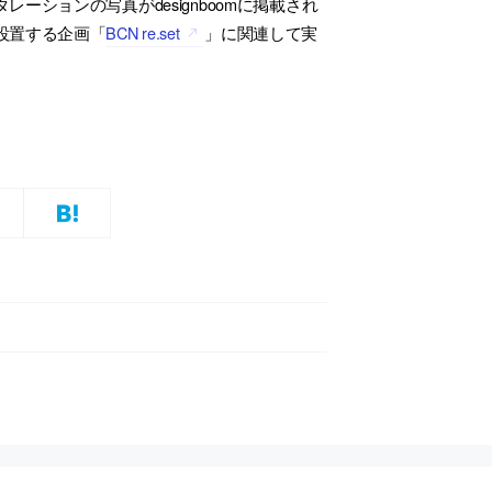
ションの写真がdesignboomに掲載され
設置する企画「
BCN re.set
」に関連して実