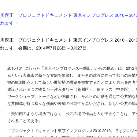
川俣正 プロジェクトドキュメント 東京インプログレス 2010 – 2013」
されます
川俣正 プロジェクトドキュメント 東京インプログレス 2010 – 2013」
れます。会期は、2014年7月26日～9月27日。
2010-13年に行った「東京インプログレス―隅田川からの眺め」は、20
京という大都市の新たな変貌を象徴し、またその建設に伴って都市の表情
観の観測拠点として新しい展望塔の構築を提案することにより東京を再考
建設された３つの物見台—汐入タワー（荒川区）、佃テラス（中央区）、
ワークショップ、トークなどが開催され、それらの活動を通じて公共的な
な共同体が持つ様々な側面や未知の可能性が見いだされ、新しい公共の場
「美術館のような場所ではなく、公共の場で作品と人が出会うことは、ア
されることである」
「プロジェクトドキュメント東京インプログレス2010-2013」ではプロ