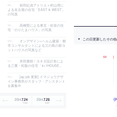
前田紀貞アトリエ＋村山理に
よる名古屋の住宅「EAST & WEST」
の写真
高橋堅による東京・杉並の住
宅「のりたまハウス」の写真
この日更新したその他
オンデザイン+ヘルム建築・都
市コンサルタントによる江の島の新ヨ
ットハウスの写真など
米田雅樹 / ヨネダ設計舎によ
る三重・松阪の住宅「4+1HOUSE」
[ap job 更新] イマジョウデザ
イン事務所がスタッフ・アシスタント
を募集中
2014
.
7
.
24
2014
.
7
.
26
THU
SAT