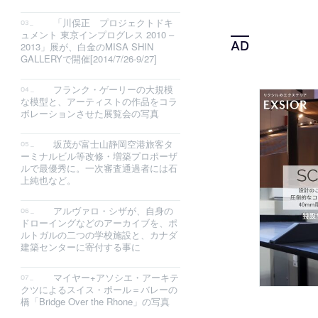
「川俣正 プロジェクトドキ
ュメント 東京インプログレス 2010 –
2013」展が、白金のMISA SHIN
GALLERYで開催[2014/7/26-9/27]
フランク・ゲーリーの大規模
な模型と、アーティストの作品をコラ
ボレーションさせた展覧会の写真
坂茂が富士山静岡空港旅客タ
ーミナルビル等改修・増築プロポーザ
ルで最優秀に。一次審査通過者には石
上純也など。
アルヴァロ・シザが、自身の
ドローイングなどのアーカイブを、ポ
ルトガルの二つの学校施設と、カナダ
建築センターに寄付する事に
マイヤー+アソシエ・アーキテ
クツによるスイス・ポール＝バレーの
橋「Bridge Over the Rhone」の写真