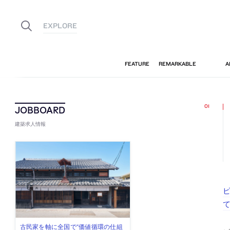
建築求人情報
ピ
古民家を軸に全国で“価値循環の仕組
リノベる株式会社が、設計パートナ
社会への影響力のある建築を手掛
代官山を拠点に活動する「梅澤竜也 /
住宅や共同住宅などを手掛け、“合理