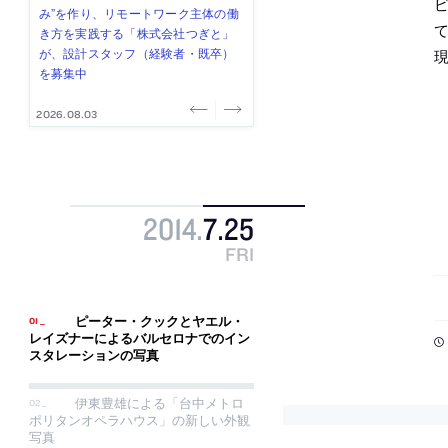
ピ
み”を作り、リモートワーク主体の働
ー (業務委託) を募集中
け、スタッフ同士で助け合う環境づ
ALA INC.」が、設計スタッフ・アル
的でシンプルなデザイン”を志向する
き方を実践する「株式会社つぎと」
くりも行う「E.A.S.T.architects」
バイト・事務職を募集中
「PANDA：山本浩三建築設計事務
が、設計スタッフ（経験者・既卒）
が、設計スタッフ（経験者・既卒・
所」が、設計スタッフ（経験者・既
を募集中
2027年新卒）を募集中
卒・2027年新卒）を募集中
2026.08.03
2026.08.03
2026.07.31
2026.07.30
2026.07.29
2014
.
7
.
25
FRI
ピーター・クックとヤエル・
レイズナーによるバルセロナでのイン
スタレーションの写真
伊東豊雄による「台中メトロ
ポリタンオペラハウス」の新しい外観
写真