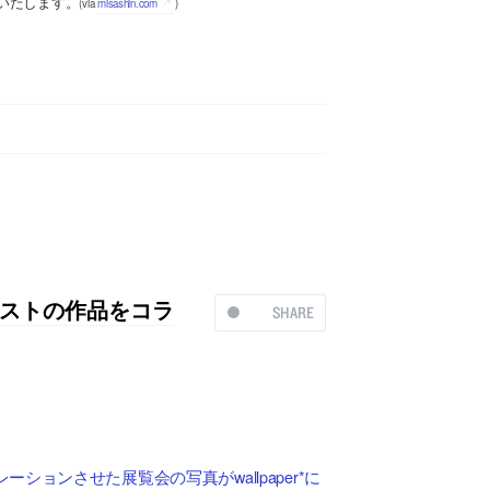
いたします。
(via
misashin.com
)
ストの作品をコラ
SHARE
ョンさせた展覧会の写真がwallpaper*に