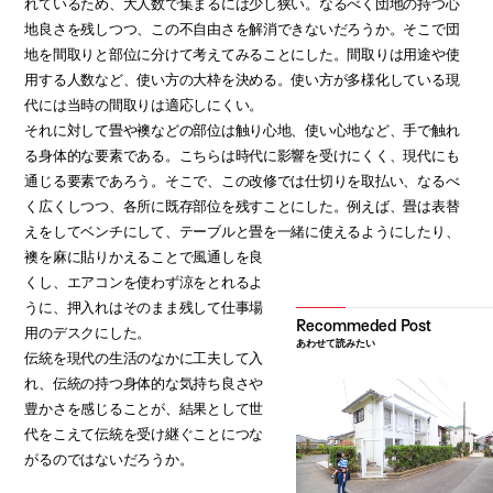
れているため、大人数で集まるには少し狭い。なるべく団地の持つ心
地良さを残しつつ、この不自由さを解消できないだろうか。そこで団
地を間取りと部位に分けて考えてみることにした。間取りは用途や使
用する人数など、使い方の大枠を決める。使い方が多様化している現
代には当時の間取りは適応しにくい。
それに対して畳や襖などの部位は触り心地、使い心地など、手で触れ
る身体的な要素である。こちらは時代に影響を受けにくく、現代にも
通じる要素であろう。そこで、この改修では仕切りを取払い、なるべ
く広くしつつ、各所に既存部位を残すことにした。例えば、畳は表替
えをしてベンチにして、テーブルと畳を一緒に使えるようにしたり、
襖を麻に貼りかえることで風通しを良
くし、エアコンを使わず涼をとれるよ
うに、押入れはそのまま残して仕事場
用のデスクにした。
あわせて読みたい
伝統を現代の生活のなかに工夫して入
れ、伝統の持つ身体的な気持ち良さや
豊かさを感じることが、結果として世
代をこえて伝統を受け継ぐことにつな
がるのではないだろうか。