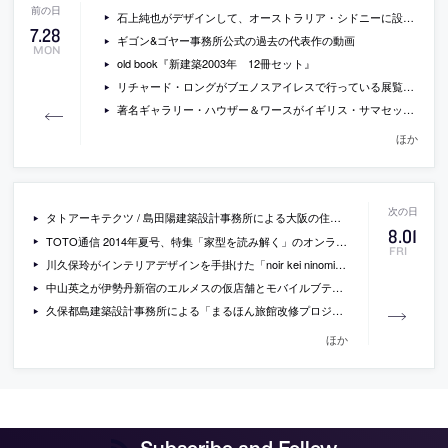
石上純也がデザインして、オーストラリア・シドニーに設置されるパブリックアート作品「クラウド・アーチ」の動画
7
.
28
ギゴン&ゴヤー事務所公式の過去の代表作の動画
MON
old book『新建築2003年 12冊セット』
リチャード・ロングがブエノスアイレスで行っている展覧会「Richard Long: Mendoza Walking」の会場写真
著名ギャラリー・ハウザー＆ワースがイギリス・サマセットに新しくオープンさせた18世紀の農場を改修したアート施設の写真
ほか
タトアーキテクツ / 島田陽建築設計事務所による大阪の住宅「石切の住居」の動画
8
.
01
TOTO通信 2014年夏号、特集「家型を読み解く」のオンライン版
FRI
川久保玲がインテリアデザインを手掛けた「noir kei ninomiya」のポップアップストアの写真
中山英之が伊勢丹新宿のエルメスの仮店舗とモバイルブティックの空間構成を手掛ける事に
久保都島建築設計事務所による「まるほん旅館改修プロジェクト」の模型写真とレポートなど
ほか