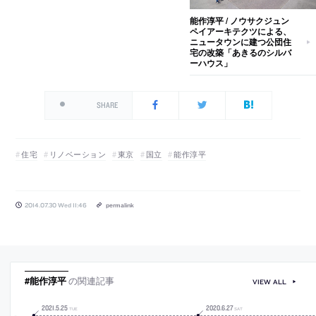
能作淳平 / ノウサクジュン
ペイアーキテクツによる、
ニュータウンに建つ公団住
宅の改築「あきるのシルバ
ーハウス」
SHARE
住宅
リノベーション
東京
国立
能作淳平
2014.07.30 Wed 11:46
permalink
#能作淳平
の関連記事
VIEW ALL
2021
.
5
.
25
2020
.
6
.
27
TUE
SAT