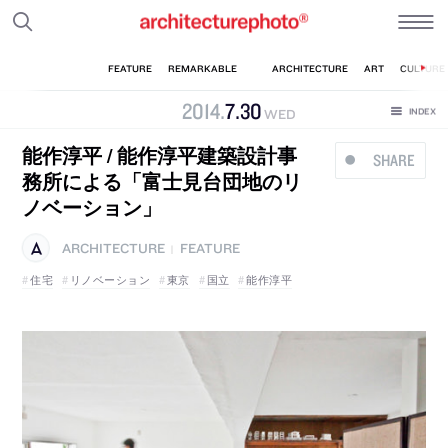
2014
.
7
.
30
WED
能作淳平 / 能作淳平建築設計事
SHARE
務所による「富士見台団地のリ
ノベーション」
ARCHITECTURE
FEATURE
|
住宅
リノベーション
東京
国立
能作淳平