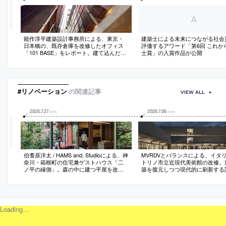
能作淳平建築設計事務所による、東京・
建築士による未来につながる社会
日本橋の、既存倉庫を改修したオフィス
評価するアワード「第6回 これか
「101 BASE」をレポート。建て込んだ中
士賞」の入賞作品が公開
でのカーテンウォールが周辺環境を内部
に取り込む
#リノベーション
の関連記事
VIEW ALL
2026
.
7
.
27
2026
.
7
.
06
MON
MON
伯耆原洋太 / HAMS and, Studioによる、神
MVRDVとバランスによる、イタ
奈川・箱根町の住宅兼ゲストハウス「二
トリノ市立近現代美術館の改修。
ノ平の縁側」。森の中に建つ平屋を改
築を復元しつつ現代的に刷新する
修。中央に居間がある“求心性の高い”既存
間仕切りの撤去等で可変的な展示
の構成に着目し、内外を繋ぐと共に回遊
作ると共に、地下にコレクション
を促す“円環状の縁側”を新設する計画を考
できる“オープン収蔵”の空間も構
案。床を土間に変えた“外部的な内部”も内
階を横断可能な公共広場として周
と外の新たな関係に寄与
とも繋ぐ
Loading...