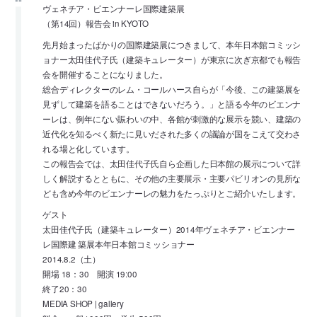
ヴェネチア・ビエンナーレ国際建築展
（第14回）報告会 in KYOTO
先月始まったばかりの国際建築展につきまして、本年日本館コミッシ
ョナー太田佳代子氏（建築キュレーター）が東京に次ぎ京都でも報告
会を開催することになりました。
総合ディレクターのレム・コールハース自らが「今後、この建築展を
見ずして建築を語ることはできないだろう。」と語る今年のビエンナ
ーレは、例年にない賑わいの中、各館が刺激的な展示を競い、建築の
近代化を知るべく新たに見いだされた多くの議論が国をこえて交わさ
れる場と化しています。
この報告会では、太田佳代子氏自ら企画した日本館の展示について詳
しく解説するとともに、その他の主要展示・主要パビリオンの見所な
ども含め今年のビエンナーレの魅力をたっぷりとご紹介いたします。
ゲスト
太田佳代子氏（建築キュレーター）2014年ヴェネチア・ビエンナー
レ国際建 築展本年日本館コミッショナー
2014.8.2（土）
開場 18：30 開演 19:00
終了20：30
MEDIA SHOP | gallery