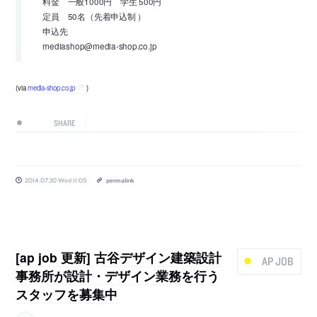
料金 一般1000円 学生 500円
定員 50名（先着申込制 ）
申込先
mediashop@media-shop.co.jp
(via
media-shop.co.jp
)
SHARE
2014.07.30 Wed 11:05
permalink
[ap job 更新] 古谷デザイン建築設計
AP JOB
事務所が設計・デザイン業務を行う
スタッフを募集中